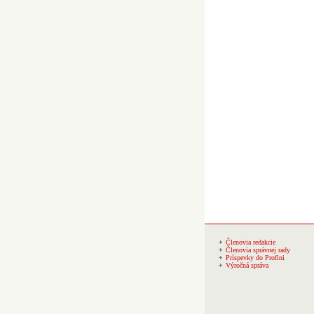
Členovia redakcie
Členovia správnej rady
Príspevky do Profini
Výročná správa