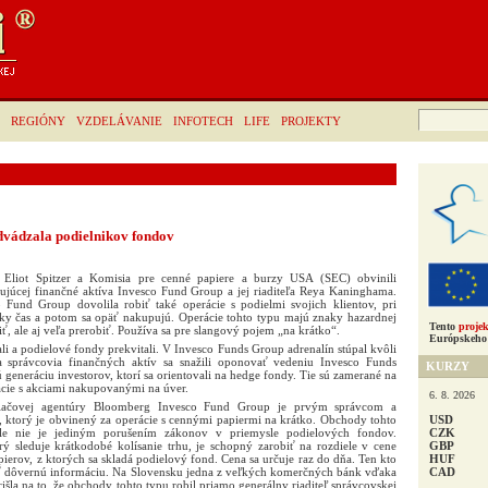
Hľadať:
REGIÓNY
VZDELÁVANIE
INFOTECH
LIFE
PROJEKTY
vádzala podielnikov fondov
 Eliot Spitzer a Komisia pre cenné papiere a burzy USA (SEC) obvinili
ujúcej finančné aktíva Invesco Fund Group a jej riaditeľa Reya Kaninghama.
 Fund Group dovolila robiť také operácie s podielmi svojich klientov, pri
tky čas a potom sa opäť nakupujú. Operácie tohto typu majú znaky hazardnej
Tento
projek
iť, ale aj veľa prerobiť. Používa sa pre slangový pojem „na krátko“.
Európskeho 
li a podielové fondy prekvitali. V Invesco Funds Group adrenalín stúpal kvôli
 správcovia finančných aktív sa snažili oponovať vedeniu Invesco Funds
KURZY
eneráciu investorov, ktorí sa orientovali na hedge fondy. Tie sú zamerané na
cie s akciami nakupovanými na úver.
6. 8. 2026
 tlačovej agentúry Bloomberg Invesco Fund Group je prvým správcom a
USD
 ktorý je obvinený za operácie s cennými papiermi na krátko. Obchody tohto
CZK
 ale nie je jediným porušením zákonov v priemysle podielových fondov.
GBP
ý sleduje krátkodobé kolísanie trhu, je schopný zarobiť na rozdiele v cene
HUF
ierov, z ktorých sa skladá podielový fond. Cena sa určuje raz do dňa. Ten kto
CAD
iť dôvernú informáciu. Na Slovensku jedna z veľkých komerčných bánk vďaka
šla na to, že obchody tohto typu robil priamo generálny riaditeľ správcovskej