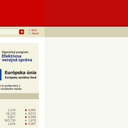
RSS
Autori
t
je podporený z
sociálneho fondu
1,154
0,001
24,210
0,015
0,857
0,000
363,750
1,670
1,616
0,007