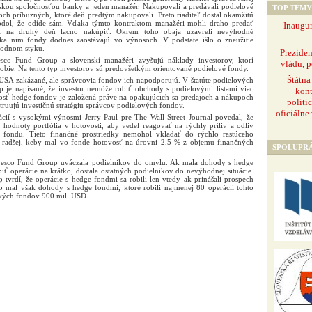
érskou spoločnosťou banky a jeden manažér. Nakupovali a predávali podielové
TOP TÉMY
toch príbuzných, ktoré deň predtým nakupovali. Preto riaditeľ dostal okamžitú
dol, že odíde sám. Vďaka týmto kontraktom manažéri mohli draho predať
Inaugur
hli na druhý deň lacno nakúpiť. Okrem toho obaja uzavreli nevýhodné
ka nim fondy dodnes zaostávajú vo výnosoch. V podstate išlo o zneužitie
hodnom styku.
Prezide
esco Fund Group a slovenskí manažéri zvyšujú náklady investorov, ktorí
vládu, p
obie. Na tento typ investorov sú predovšetkým orientované podielové fondy.
Štátna
USA zakázané, ale správcovia fondov ich napodporujú. V štatúte podielových
 je napísané, že investor nemôže robiť obchody s podielovými listami viac
kont
nosť hedge fondov je založená práve na opakujúcich sa predajoch a nákupoch
politi
truujú investičnú stratégiu správcov podielových fondov.
oficiálne
cií s vysokými výnosmi Jerry Paul pre The Wall Street Journal povedal, že
 hodnoty portfólia v hotovosti, aby vedel reagovať na rýchly príliv a odliv
 fondu. Tieto finančné prostriedky nemohol vkladať do rýchlo rastúceho
 radšej, keby mal vo fonde hotovosť na úrovni 2,5 % z objemu finančných
SPOLUPR
Invesco Fund Group uváczala podielnikov do omylu. Ak mala dohody s hedge
ť operácie na krátko, dostala ostatných podielnikov do nevýhodnej situácie.
tvrdí, že operácie s hedge fondmi sa robili len vtedy ak prinášali prospech
o mal však dohody s hedge fondmi, ktoré robili najmenej 80 operácií tohto
ových fondov 900 mil. USD.