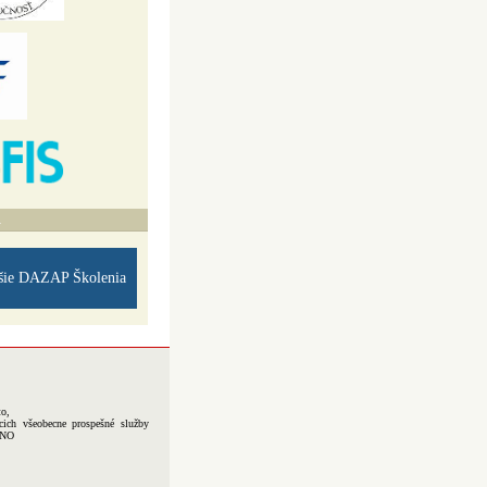
A
šie DAZAP Školenia
to,
cich všeobecne prospešné služby
-NO