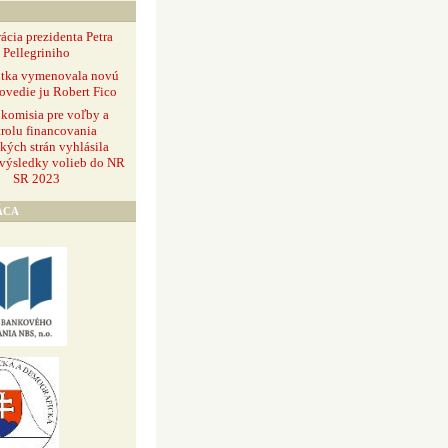
ácia prezidenta Petra
Pellegriniho
ntka vymenovala novú
ovedie ju Robert Fico
 komisia pre voľby a
rolu financovania
ckých strán vyhlásila
 výsledky volieb do NR
SR 2023
ÁCA