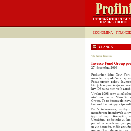
EKONOMIKA
FINANCIE
ČLÁNOK
Vladimír Bačišin
Invesco Fund Group pod
27. decembra 2003
Prokurátor štátu New York
manažérov spoločnosti sprav
Počas piatich rokov Invesco
ktorých sa predávajú na krá
hry. Dá sa na nich veľa zarob
V roku 1998 ceny akcií stúpa
niečomu inému. Manažéri a
Group. To podporovalo novú g
krátkodobé nákupy a špekulá
Podľa internetovej strńky
manažérom finančných aktív,
typu sú najrozšírenejším,
Umožňujú podielnikovi, ktor
podielu a cenách cenných pap
ju vie dopredu, môže zneuž
pracovníkom depozitárova pri