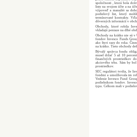
spoločnosti , ktorá bola dc
listy na svojom účte a na úč
výpoveď a manažér sa doho
podielový list, ktorý mo
termínované kontrakty. Vďa
dôverných informácií v obc
Obchody, ktoré robila Inv
vkladajú peniaze na dlhé obd
Obchody na krátko nie sú v 
fondov Invesco Funds Group
ako štyri razy do roka. Čin
na krátko. Tieto obchody deš
Bývalý správca fondu obligá
musel držať 5 až 10 percent
finančných prostriedkov do
akciového trhu. Sám by bol
prostriedkov.
SEC regulátori tvrdia, že 
fondmi a umožňovala im robi
Vedenie Invesco Fund Group 
podielnikom fondov. Invesc
typu. Celkom mali v podiel