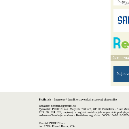
ŠKOLENI
Najnov
Profini.sk
- Internetový denník o slovenskej a svetovej ekonomike
Redakcia:
riaditelno@profini.sk
Vydavateľ:
PROFINI n.o.
Malý trh, 7089/2A, 811 08 Bratislava – Staré Mes
IČO: 37 924 826, zapísaný v registri neziskových organizácií poskytujú
vedeného Obvodným úradom v Bratislave, reg. číslo: OVVS-1046/218/2007
Riaditeľ PROFINI n.o.
doc.RNDr. Eduard Hozlár, CSc.