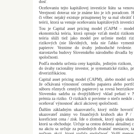
dosť.
Oceňovaniu tejto kapitálovej investície štátu sa venov
Verejnosti doteraz nie je známe kto je ich poradcom. H
či vôbec nejaký existuje prinajmenej by sa mal obrátiť
teórii, ktorá sa venuje oceňovaniu kapitálových investíci
Tou je Capital asset pricing model (CAPM – model 
ekonomická teória, ktorá opisuje vzťah medzi rizik
teória slúži tiež jako model pre určenie medzi r
rizikových (nie likvidných, teda nie ľahko vymen
papierov. Veznime do úvahy jednoduché tvrdenie.
starostavba budovy Slovenského národného divadla by 
spoločnosti.
Podľa modelu určenia ceny kapitálu, jediným rizikom, 
do úvahy racionálny investor, je systematické riziko, 
diverizifikáciou.
Capital asset pricing model (CAPM), alebo model urče
že očkávaná výnosnosť cenného papaiera alebo portfó
súboru rôznych cenných papierov) sa rovná bezrizikov
Slovensku sadzba za dvojtýždňový vklad peňazí v 
prémia za riziko. O rizikách si povieme o niečo neskôr
oceňovať výnosnosť akcií akciovej spoločnosti.
Ďalším základným ukazovateľo, ktorý môže hovoriť
ukazovateľ známy vo finančných kruhoch ako P / E 
koreficient cena / zisk. Ide o zlomok, ktorý spája ukaz
ktorú sa obchoduje. Určuje sa cestou delenia aktuálnej 
na akciu sa určuje za posledných dvanásť mesiacov, ta
počtom akcií, ktoré vydala spoločnosť. Vyšší menova