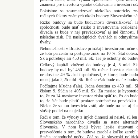
znamená pre investora vysoké očakávania a investori oča
Pokúsime sa zosumarizovať niekoľko notoricky zn
reálnych faktov známych okolo budovy Slovenského ná
Rizko budovy sa bude budúcnosti diverzifikovať. In
spoločnosti bude mať riziko z investovania rozložen
divadla sa bude v nej prevádzkovať aj iné činnosti, 
následne zisk. Při nasledujúcich úvahách si odmyslíme 
úvahy.
Nehnuteľnosti v Bratislave prinášajú investorom ročne
že toto percento sa postupne zníži na 10 %. Štát doter
Sk a potrebuje asi 450 mil. Sk. Tie je ochotný do budov
Celkový kapitál vložený do budovy je 4, 5 mld. Sk
budovy by mal byť 450 mil. Sk ročne. Investor chce d
ne dosatne 49 % akcií spoločnosti, v ktorej bude budo
menej jako 2,25 mld. Sk. Ročne však bude mať z budo
Počítajme kľudne ďalej. Jedna desatina zo 450 mil. S
číslom 9. Súčin je 405 mil. Sk. Za mesiac je hypotet
to, že za 14 mesiacov investor získa späť to, čo do budo
to, že štát bude platiť peniaze potrebné na prevádzku 
Nielen že sa mu investícia vráti, ale bude na nej aj s
slušný podiel na majetku.
Reči o tom, že výnosy z iných činností sú neisté, sú l
Slovenského národného divadla sa stane alternat
Slovenska. V ňom budú bývať lepšie situovaní ob
presvedčenie o tom, že budova zarobí a koľko zarobí 
Stačia jednoduché počty. Zdá sa, že slovenskí politic