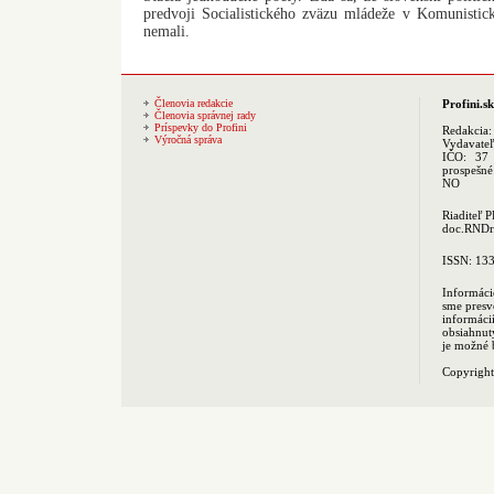
predvoji Socialistického zväzu mládeže v Komunistick
nemali.
Členovia redakcie
Profini.sk
Členovia správnej rady
Príspevky do Profini
Redakcia
Výročná správa
Vydavate
IČO: 37 
prospešné
NO
Riaditeľ 
doc.RNDr.
ISSN: 13
Informáci
sme presv
informác
obsiahnut
je možné 
Copyrigh