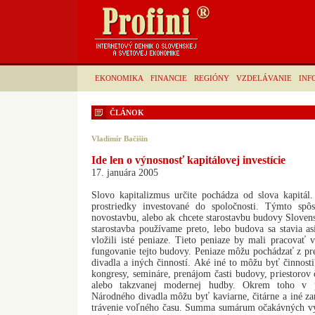
EKONOMIKA
FINANCIE
REGIÓNY
VZDELÁVANIE
INF
ČLÁNOK
Vladimír Bačišin
Ide len o výnosnosť kapitálovej investície
17. januára 2005
Slovo kapitalizmus určite pochádza od slova kapitál.
prostriedky investované do spoločnosti. Týmto sp
novostavbu, alebo ak chcete starostavbu budovy Slove
starostavba používame preto, lebo budova sa stavia a
vložili isté peniaze. Tieto peniaze by mali pracovať v
fungovanie tejto budovy. Peniaze môžu pochádzať z p
divadla a iných činností. Aké iné to môžu byť činnos
kongresy, semináre, prenájom časti budovy, priestorov 
alebo takzvanej modernej hudby. Okrem toho v pr
Národného divadla môžu byť kaviarne, čitárne a iné za
trávenie voľného času. Summa sumárum očakávných výno