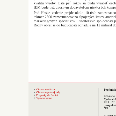
kvalitu výroby. Ešte päť rokov sa budú vyrábať oso
IBM bude tiež dvorným dodávateľom niektorých kompo
Pod čínske vedenie prejde okolo 10-tisíc zamestnan
takmer 2500 zamestnancov zo Spojených štátov americk
marketingových špecialistov. Riaditeľstvo spoločnosti
Ročný obrat sa do budúcnosti odhaduje na 12 miliárd do
Členovia redakcie
Profini.sk
Členovia správnej rady
Príspevky do Profini
Redakcia
Výročná správa
Vydavate
IČO: 37 
prospešné
NO
Riaditeľ 