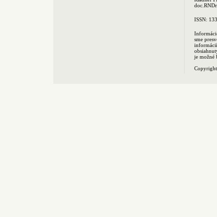
doc.RNDr.
ISSN: 13
Informáci
sme presv
informác
obsiahnut
je možné 
Copyrigh