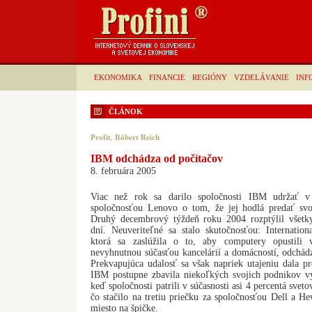
EKONOMIKA
FINANCIE
REGIÓNY
VZDELÁVANIE
INF
ČLÁNOK
Profit
,
Róbert Reich
IBM odchádza od počítačov
8. februára 2005
Viac než rok sa darilo spoločnosti IBM udržať v 
spoločnosťou Lenovo o tom, že jej hodlá predať svo
Druhý decembrový týždeň roku 2004 rozptýlil všetk
dní. Neuveriteľné sa stalo skutočnosťou: Internation
ktorá sa zaslúžila o to, aby computery opustili 
nevyhnutnou súčasťou kancelárií a domácností, odchádz
Prekvapujúca udalosť sa však napriek utajeniu dala p
IBM postupne zbavila niekoľkých svojich podnikov vy
keď spoločnosti patrili v súčasnosti asi 4 percentá sve
čo stačilo na tretiu priečku za spoločnosťou Dell a He
miesto na špičke.