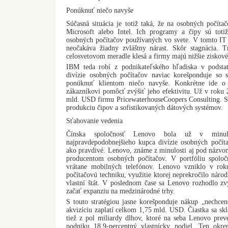
Ponúknuť niečo navyše
Súčasná situácia je totiž taká, že na osobných počíta
Microsoft alebo Intel. Ich programy a čipy sú toti
osobných počítačov používaných vo svete. V tomto IT
neočakáva žiadny zvláštny nárast. Skôr stagnácia. 
celosvetovom meradle klesá a firmy majú nižšie ziskov
IBM teda robí z podnikateľského hľadiska v podsta
divízie osobných počítačov naviac korešponduje so sú
ponúknuť klientom niečo navyše. Konkrétne ide o 
zákazníkovi pomôcť zvýšiť jeho efektivitu. Už v roku
mld. USD firmu PricewaterhouseCoopers Consulting. Sú
produkciu čipov a sofistikovaných dátových systémov.
Sťahovanie vedenia
Čínska spoločnosť Lenovo bola už v minul
najpravdepodobnejšieho kupca divízie osobných počíta
ako pravdivé. Lenovo, známe z minulosti aj pod názvo
producentom osobných počítačov. V portfóliu spoloč
vrátane mobilných telefónov. Lenovo vzniklo v ro
počítačovú techniku, využitie ktorej neprekročilo národ
vlastní štát. V poslednom čase sa Lenovo rozhodlo zv
začať expanziu na medzinárodné trhy.
S touto stratégiou jasne korešponduje nákup „nechce
akvizíciu zaplatí celkom 1,75 mld. USD. Čiastka sa skl
tiež z pol miliardy dlhov, ktoré na seba Lenovo p
podniku 18,9-percentný vlastnícky podiel. Ten okre