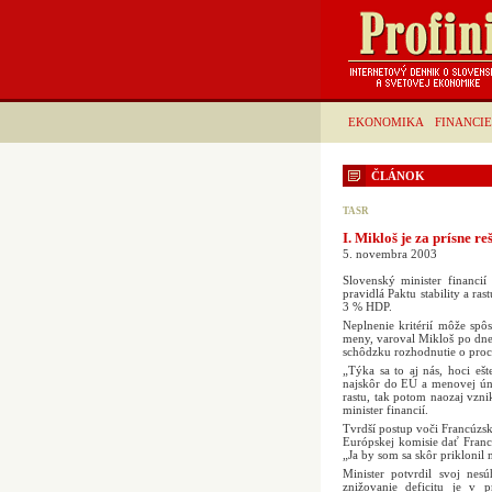
EKONOMIKA
FINANCIE
ČLÁNOK
TASR
I. Mikloš je za prísne r
5. novembra 2003
Slovenský minister financií
pravidlá Paktu stability a r
3 % HDP.
Neplnenie kritérií môže spô
meny, varoval Mikloš po dne
schôdzku rozhodnutie o proce
„Týka sa to aj nás, hoci e
najskôr do EÚ a menovej únie
rastu, tak potom naozaj vzn
minister financií.
Tvrdší postup voči Francúzsk
Európskej komisie dať Franc
„Ja by som sa skôr priklonil
Minister potvrdil svoj ne
znižovanie deficitu je v 