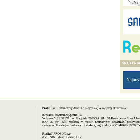
ŠKOLENI
Najnov
Profini.sk
- Internetový denník o slovenskej a svetovej ekonomike
Redakcia:
riaditelno@profini.sk
Vydavateľ:
PROFINI n.o.
Malý trh, 7089/2A, 811 08 Bratislava – Staré Mes
IČO: 37 924 826, zapísaný v registri neziskových organizácií poskytujú
vedeného Obvodným úradom v Bratislave, reg. číslo: OVVS-1046/218/2007
Riaditeľ PROFINI n.o.
doc.RNDr. Eduard Hozlár, CSc.