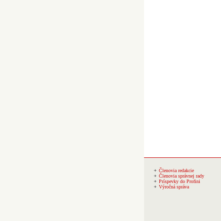
Členovia redakcie
Členovia správnej rady
Príspevky do Profini
Výročná správa