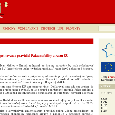
Hľadať:
REGIÓNY
VZDELÁVANIE
INFOTECH
LIFE
PROJEKTY
ešpektovanie pravidiel Paktu stability a rastu EÚ
 Ivan Mikloš v Bruseli zdôraznil, že krajiny eurozóny by mali rešpektovať
astu EÚ, ktoré okrem iného vyžadujú udržiavať rozpočtový deficit pod hranicou
sobovať veľkú neistotu a prípadne aj ohrozenie projektu spoločnej európskej
Tento
projek
šnom rokovaní, na ktorom sa ministri financií EÚ rozhodli odložiť na budúcu
Európskeho 
snom konaní voči Francúzsku za príliš vysoký deficit.
KURZY
šte nie sme členom EÚ ani menovej únie. Deklarovali sme záujem vstúpiť čo
 a treba jasne povedať, že ak nebudú dodržiavané pravidlá Paktu stability a
iká otáznik nad zmysluplnosťou vstupovania do eurozóny,“ povedal slovenský
7. 8. 2026
USD
u žiadali dnes len Holandsko a Rakúsko, ostatné krajiny sa priklonili k návrhu
CZK
úzsku dodatočný rok a žiadať ho, aby pravidlá paktu splnilo až v roku 2005.
GBP
 na stranu Rakúska a Holandska,“ povedal Mikloš.
HUF
súhlas s akýmkoľvek zmierňovaním pravidiel paktu. „Som presvedčený, že
CAD
prospech ekonomiky príslušnej krajiny a nakoniec v prospech európskej