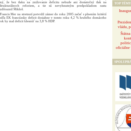
ý, že bez tlaku na znižovanie deficitu nebude ani dostatočný tlak na
TOP TÉMY
 štrukturálnych reforiem, a tie sú nevyhnutným predpokladom rastu
zdôraznil Mikloš.
Inaugur
 Francis Mer na stretnutí potvrdil zámer do roku 2005 začať s plnením kritérií
 Podľa EK francúzsky deficit dosiahne v tomto roku 4,2 % hrubého domáceho
ok by mal deficit klesnúť na 3,8 % HDP.
Prezide
vládu, p
Štátna
kont
politi
oficiálne
SPOLUPR