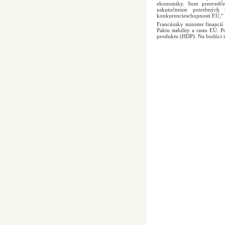
ekonomiky. Som presvedčen
uskutočnenie potrebných
konkurencieschopnosti EÚ,“ 
Francúzsky minister financií
Paktu stability a rastu EÚ.
produktu (HDP). Na budúci r