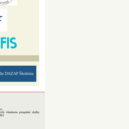
A
šie DAZAP Školenia
to,
cich všeobecne prospešné služby
-NO