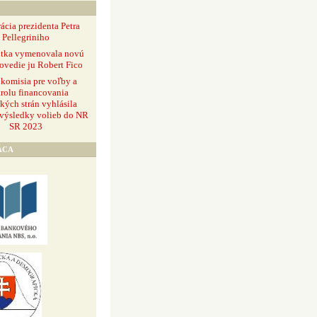
ácia prezidenta Petra
Pellegriniho
ntka vymenovala novú
ovedie ju Robert Fico
 komisia pre voľby a
rolu financovania
ckých strán vyhlásila
 výsledky volieb do NR
SR 2023
ÁCA