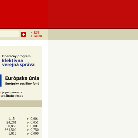
RSS
Autori
t
je podporený z
sociálneho fondu
1,154
0,001
24,261
0,051
0,858
0,001
364,500
0,750
1,616
0,000