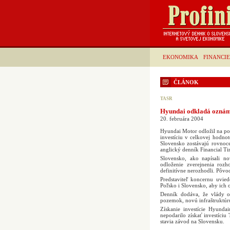
EKONOMIKA
FINANCIE
ČLÁNOK
TASR
Hyundai odkladá oznáme
20. februára 2004
Hyundai Motor odložil na pol
investíciu v celkovej hodno
Slovensko zostávajú rovnoc
anglický denník Financial Ti
Slovensko, ako napísali nov
odloženie zverejnenia rozh
definitívne nerozhodli. Pôvo
Predstaviteľ koncernu uvie
Poľsko i Slovensko, aby ich 
Denník dodáva, že vlády o
pozemok, novú infraštruktúru,
Získanie investície Hyund
nepodarilo získať investíciu
stavia závod na Slovensku.