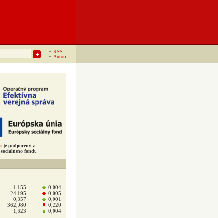
RSS
Autori
t
je podporený z
sociálneho fondu
1,155
0,004
24,195
0,005
0,857
0,001
362,080
0,220
1,623
0,004