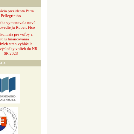
ácia prezidenta Petra
Pellegriniho
ntka vymenovala novú
ovedie ju Robert Fico
 komisia pre voľby a
rolu financovania
ckých strán vyhlásila
 výsledky volieb do NR
SR 2023
ÁCA