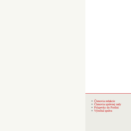
Členovia redakcie
Členovia správnej rady
Príspevky do Profini
Výročná správa