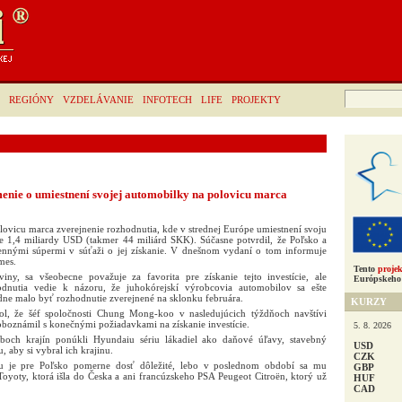
Hľadať:
REGIÓNY
VZDELÁVANIE
INFOTECH
LIFE
PROJEKTY
nie o umiestnení svojej automobilky na polovicu marca
ovicu marca zverejnenie rozhodnutia, kde v strednej Európe umiestnení svoju
te 1,4 miliardy USD (takmer 44 miliárd SKK). Súčasne potvrdil, že Poľsko a
ennými súpermi v súťaži o jej získanie. V dnešnom vydaní o tom informuje
mes.
Tento
projek
iny, sa všeobecne považuje za favorita pre získanie tejto investície, ale
Európskeho 
odnutia vedie k názoru, že juhokórejskí výrobcovia automobilov sa ešte
dne malo byť rozhodnutie zverejnené na sklonku februára.
KURZY
dol, že šéf spoločnosti Chung Mong-koo v nasledujúcich týždňoch navštívi
oboznámil s konečnými požiadavkami na získanie investície.
5. 8. 2026
boch krajín ponúkli Hyundaiu sériu lákadiel ako daňové úľavy, stavebný
USD
 aby si vybral ich krajinu.
CZK
aiu je pre Poľsko pomerne dosť dôležité, lebo v poslednom období sa mu
GBP
 Toyoty, ktorá išla do Česka a ani francúzskeho PSA Peugeot Citroën, ktorý už
HUF
CAD