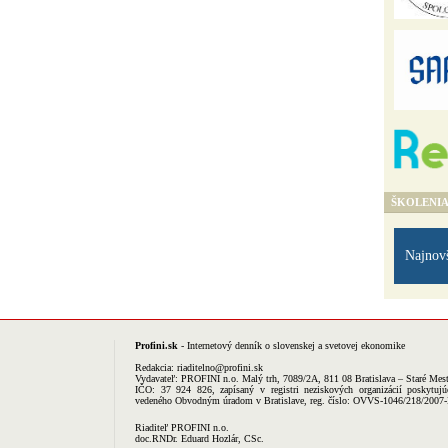
ŠKOLENI
Najnov
Profini.sk
- Internetový denník o slovenskej a svetovej ekonomike
Redakcia:
riaditelno@profini.sk
Vydavateľ:
PROFINI n.o.
Malý trh, 7089/2A, 811 08 Bratislava – Staré Mes
IČO: 37 924 826, zapísaný v registri neziskových organizácií poskytujú
vedeného Obvodným úradom v Bratislave, reg. číslo: OVVS-1046/218/2007
Riaditeľ PROFINI n.o.
doc.RNDr. Eduard Hozlár, CSc.