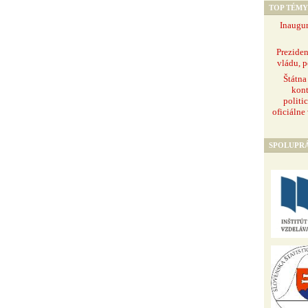
TOP TÉMY
Inaugur
Prezide
vládu, p
Štátna
kont
politi
oficiálne
SPOLUPR