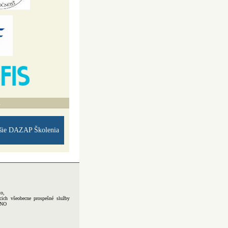
A
šie DAZAP Školenia
to,
cich všeobecne prospešné služby
-NO