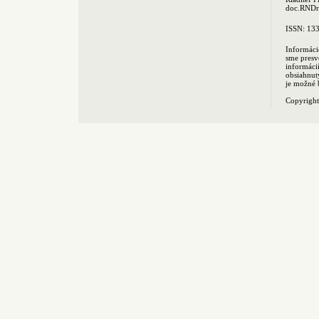
doc.RNDr.
ISSN: 13
Informáci
sme presv
informác
obsiahnut
je možné 
Copyrigh