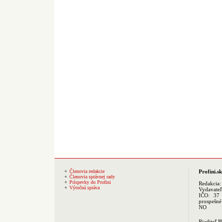
Členovia redakcie
Profini.sk
Členovia správnej rady
Príspevky do Profini
Redakcia
Výročná správa
Vydavate
IČO: 37 
prospešné
NO
Riaditeľ 