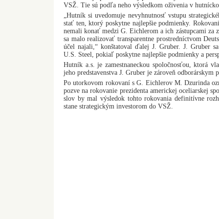
VSŽ. Tie sú podľa neho výsledkom oživenia v hutnícko
„Hutník si uvedomuje nevyhnutnosť vstupu strategické
stať ten, ktorý poskytne najlepšie podmienky. Rokovan
nemali konať medzi G. Eichlerom a ich zástupcami za z
sa malo realizovať transparentne prostredníctvom Deuts
účel najali,“ konštatoval ďalej J. Gruber. J. Gruber s
U.S. Steel, pokiaľ poskytne najlepšie podmienky a pers
Hutník a.s. je zamestnaneckou spoločnosťou, ktorá vl
jeho predstavenstva J. Gruber je zároveň odborárskym
Po utorkovom rokovaní s G. Eichlerov M. Dzurinda ozn
pozve na rokovanie prezidenta americkej oceliarskej spo
slov by mal výsledok tohto rokovania definitívne roz
stane strategickým investorom do VSŽ.