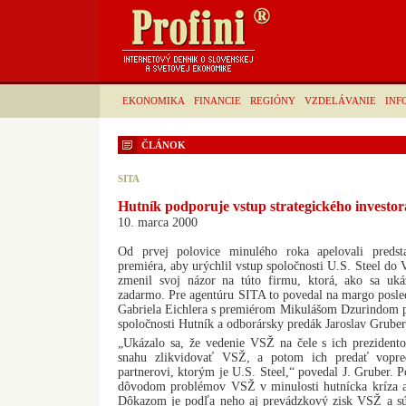
EKONOMIKA
FINANCIE
REGIÓNY
VZDELÁVANIE
INF
ČLÁNOK
SITA
Hutník podporuje vstup strategického investo
10. marca 2000
Od prvej polovice minulého roka apelovali predsta
premiéra, aby urýchlil vstup spoločnosti U.S. Steel do 
zmenil svoj názor na túto firmu, ktorá, ako sa uk
zadarmo. Pre agentúru SITA to povedal na margo posle
Gabriela Eichlera s premiérom Mikulášom Dzurindom pr
spoločnosti Hutník a odborársky predák Jaroslav Gruber
„Ukázalo sa, že vedenie VSŽ na čele s ich preziden
snahu zlikvidovať VSŽ, a potom ich predať vopre
partnerovi, ktorým je U.S. Steel,“ povedal J. Gruber. 
dôvodom problémov VSŽ v minulosti hutnícka kríza a
Dôkazom je podľa neho aj prevádzkový zisk VSŽ a súst