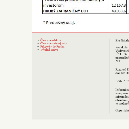
Členovia redakcie
Profini.sk
Členovia správnej rady
Príspevky do Profini
Redakcia
Výročná správa
Vydavate
IČO: 37 
prospešné
NO
Riaditeľ 
doc.RNDr.
ISSN: 13
Informáci
sme presv
informác
obsiahnut
je možné 
Copyrigh