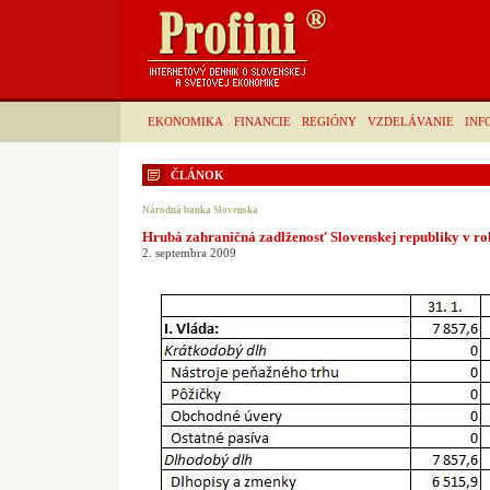
EKONOMIKA
FINANCIE
REGIÓNY
VZDELÁVANIE
INF
ČLÁNOK
Národná banka Slovenska
Hrubá zahraničná zadlženosť Slovenskej republiky v r
2. septembra 2009