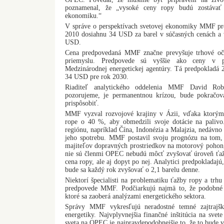
poznamenal, že „vysoké ceny ropy budú zostávať 
ekonomiku.“
V správe o perspektívach svetovej ekonomiky MMF pr
2010 dosiahnu 34 USD za barel v súčasných cenách a
USD.
Cena predpovedaná MMF značne prevyšuje trhové oč
priemyslu. Predpovede sú vyššie ako ceny v po
Medzinárodnej energetickej agentúry. Tá predpokladá 
34 USD pre rok 2030.
Riaditeľ analytického oddelenia MMF David Robi
pozorujeme, je permanentnou krízou, bude pokračov
prispôsobiť.
MMF vyzval rozvojové krajiny v Ázii, vďaka ktorým
rope o 40 %, aby obmedzili svoje dotácie na palivo.
regiónu, napríklad Čína, Indonézia a Malajzia, nedávno 
jeho spotrebu. MMF postavil svoju prognózu na tom,
majiteľov dopravných prostriedkov na motorový pohon, a
nie sú členmi OPEC nebudú môcť zvyšovať úroveň ťaž
cena ropy, ale aj dopyt po nej. Analytici predpokladajú
bude sa každý rok zvyšovať o 2,1 barelu denne.
Niektorí špecialisti na problematiku ťažby ropy a trhu
predpovede MMF. Podčiarkujú najmä to, že podobné n
ktoré sa zaoberá analýzami energetického sektora.
Správy MMF vykresľujú neradostné temné zajtrajšk
energetiky. Najvplyvnejšia finančné inštitúcia na svete
sveta na OPEC je najpravdepodobnejšie to, že to bude 