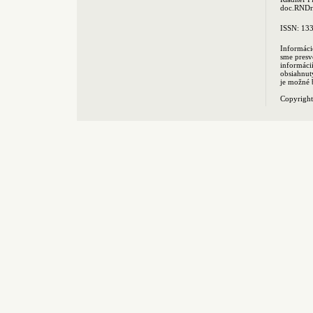
doc.RNDr.
ISSN: 13
Informáci
sme presv
informác
obsiahnut
je možné 
Copyrigh