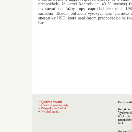
predpokladá, že kartel kontrolujúci 40 % svetovej 
investovať do ťažby ropy napríklad 350 mld. US
zariadení. Bokom ohľadom vysokých cien čierneho zl
energetiky USD, ktoré pred časom predpovedalo na r
barel.
Členovia redakcie
Profini.sk
Členovia správnej rady
Príspevky do Profini
Redakcia
Výročná správa
Vydavate
IČO: 37 
prospešné
NO
Riaditeľ 