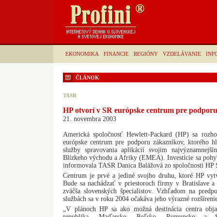
EKONOMIKA
FINANCIE
REGIÓNY
VZDELÁVANIE
INF
ČLÁNOK
TASR
HP otvorí v SR európske centrum pre podpor
21. novembra 2003
Americká spoločnosť Hewlett-Packard (HP) sa rozho
európske centrum pre podporu zákazníkov, ktorého h
služby spravovania aplikácií svojim najvýznamnejš
Blízkeho východu a Afriky (EMEA). Investície sa pohy
informovala TASR Danica Balážová zo spoločnosti HP Sl
Centrum je prvé a jediné svojho druhu, ktoré HP vyt
Bude sa nachádzať v priestoroch firmy v Bratislave a
zväčša slovenských špecialistov. Vzhľadom na predp
službách sa v roku 2004 očakáva jeho výrazné rozšíreni
„V plánoch HP sa ako možná destinácia centra obja
republika, Maďarsko, Poľsko, Rumunsko a Slo