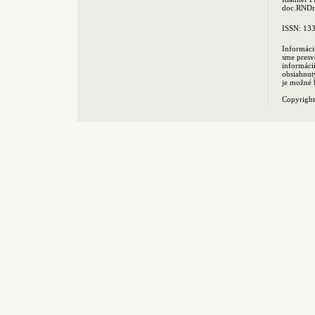
doc.RNDr.
ISSN: 13
Informáci
sme presv
informác
obsiahnut
je možné 
Copyrigh