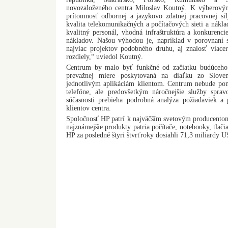
novozaloženého centra Miloslav Koutný. K výberovým
prítomnosť odbornej a jazykovo zdatnej pracovnej si
kvalita telekomunikačných a počítačových sieti a nákla
kvalitný personál, vhodná infraštruktúra a konkurenc
nákladov. Našou výhodou je, napríklad v porovnaní 
najviac projektov podobného druhu, aj znalosť viace
rozdiely,“ uviedol Koutný.
Centrum by malo byť funkčné od začiatku budúceho
prevažnej miere poskytovaná na diaľku zo Slov
jednotlivým aplikáciám klientom. Centrum nebude po
telefóne, ale predovšetkým náročnejšie služby sprav
súčasnosti prebieha podrobná analýza požiadaviek a 
klientov centra.
Spoločnosť HP patrí k najväčším svetovým producentom
najznámejšie produkty patria počítače, notebooky, tlači
HP za posledné štyri štvrťroky dosiahli 71,3 miliardy 