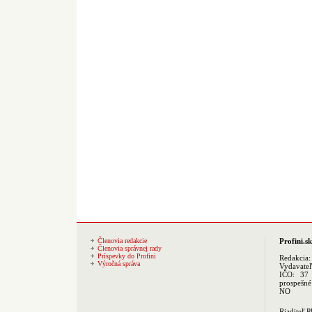
Členovia redakcie
Profini.sk
Členovia správnej rady
Príspevky do Profini
Redakcia
Výročná správa
Vydavate
IČO: 37 
prospešné
NO
Riaditeľ 