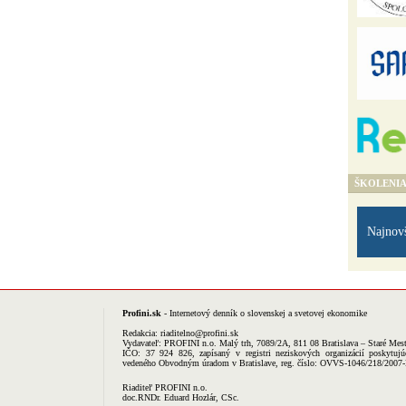
ŠKOLENI
Najnov
Profini.sk
- Internetový denník o slovenskej a svetovej ekonomike
Redakcia:
riaditelno@profini.sk
Vydavateľ:
PROFINI n.o.
Malý trh, 7089/2A, 811 08 Bratislava – Staré Mes
IČO: 37 924 826, zapísaný v registri neziskových organizácií poskytujú
vedeného Obvodným úradom v Bratislave, reg. číslo: OVVS-1046/218/2007
Riaditeľ PROFINI n.o.
doc.RNDr. Eduard Hozlár, CSc.