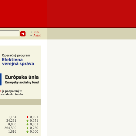
RSS
Autori
t
je podporený z
sociálneho fondu
1,154
0,001
24,261
0,051
0,858
0,001
364,500
0,750
1,616
0,000