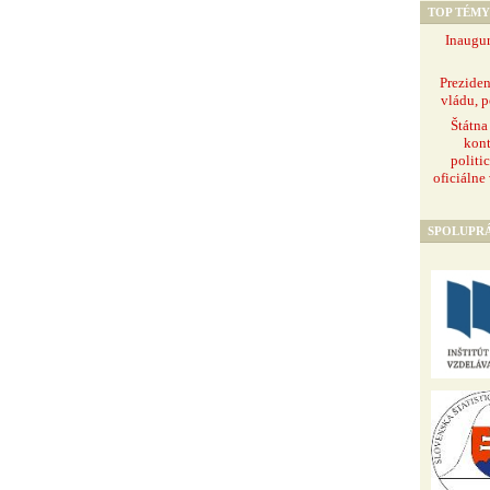
TOP TÉMY
Inaugur
Prezide
vládu, p
Štátna
kont
politi
oficiálne
SPOLUPR