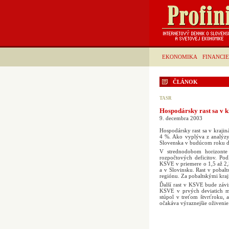
EKONOMIKA
FINANCIE
ČLÁNOK
TASR
Hospodársky rast sa v k
9. decembra 2003
Hospodársky rast sa v kraji
4 %. Ako vyplýva z analýzy
Slovenska v budúcom roku do
V strednodobom horizonte
rozpočtových deficitov. Pod
KSVE v priemere o 1,5 až 2,5
a v Slovinsku. Rast v pobal
regiónu. Za pobaltskými kra
Ďalší rast v KSVE bude závi
KSVE v prvých deviatich m
stúpol v treťom štvrťroku, 
očakáva výraznejšie oživenie