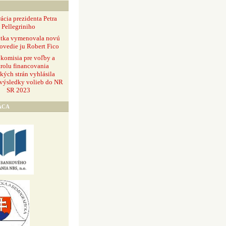
ácia prezidenta Petra
Pellegriniho
ntka vymenovala novú
ovedie ju Robert Fico
 komisia pre voľby a
rolu financovania
ckých strán vyhlásila
 výsledky volieb do NR
SR 2023
ÁCA