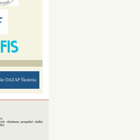
A
šie DAZAP Školenia
to,
cich všeobecne prospešné služby
-NO