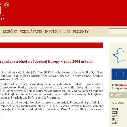
Hľadať:
REGIÓNY
VZDELÁVANIE
INFOTECH
LIFE
PROJEKTY
rajinách strednej a východnej Európy v roku 2004 urýchli
nách strednej a východnej Európy (KSVE) v budúcom roku urýchli z 3,4 % na
 rakúskej banky Bank Austria Creditanstalt (BA-CA), hrubý domáci produkt
siahne 3,9-% rast.
 bude rast v KSVE spomalený snahou jednotlivých vlád o konsolidáciu
Tento
projek
ľa prepočtov banky sanácia rozpočtov zníži potenciálny hospodársky rast v
Európskeho 
 %. Rozpočtový deficit sa zatiaľ vyvíja priaznivo iba v pobaltských krajinách
tských krajinách bude i v budúcom roku výraznejší ako v ostatných krajinách
KURZY
jinami má nasledovať Poľsko so 4,2-% rastom.
sieť najmä od vývoja domácej spotreby a investícií. Priemyselná produkcia v
7. 8. 2026
esiacoch 2003 medziročne stúpla o 6,4 %. Vývoz tovaru z KSVE výrazne
USD
a to najmä v Poľsku. Pokiaľ ide o investície, BA-CA v najbližších mesiacoch
CZK
.
GBP
HUF
CAD