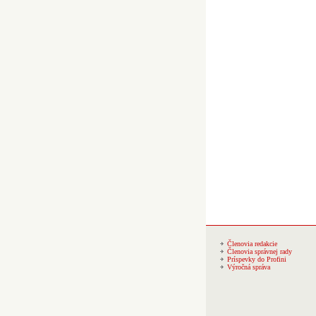
Členovia redakcie
Členovia správnej rady
Príspevky do Profini
Výročná správa