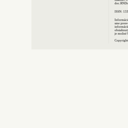
doc.RNDr.
ISSN: 13
Informáci
sme presv
informác
obsiahnut
je možné 
Copyrigh