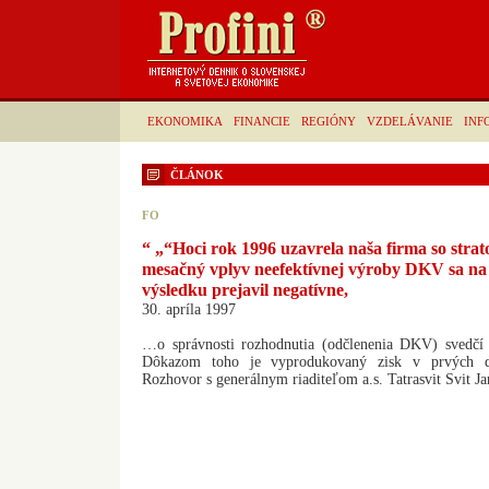
EKONOMIKA
FINANCIE
REGIÓNY
VZDELÁVANIE
INF
ČLÁNOK
FO
“ „“Hoci rok 1996 uzavrela naša firma so stratou
mesačný vplyv neefektívnej výroby DKV sa n
výsledku prejavil negatívne,
30. apríla 1997
…o správnosti rozhodnutia (odčlenenia DKV) svedčí 
Dôkazom toho je vyprodukovaný zisk v prvých d
Rozhovor s generálnym riaditeľom a.s. Tatrasvit Svit 