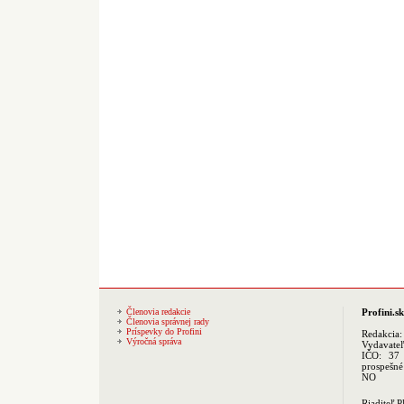
Členovia redakcie
Profini.sk
Členovia správnej rady
Príspevky do Profini
Redakcia
Výročná správa
Vydavate
IČO: 37 
prospešné
NO
Riaditeľ 