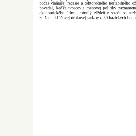
počas vlaňajšej recesie a tohtoročného nestabilného 
povedal, keďže tvorcovia menovej politiky zaznamen
ekonomického útlmu, minulý týždeň v stredu sa rozh
zníženie kľúčovej úrokovej sadzby o 50 bázických bod