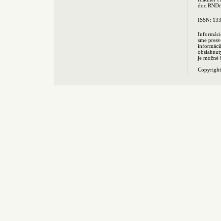
doc.RNDr.
ISSN: 13
Informáci
sme presv
informác
obsiahnut
je možné 
Copyrigh