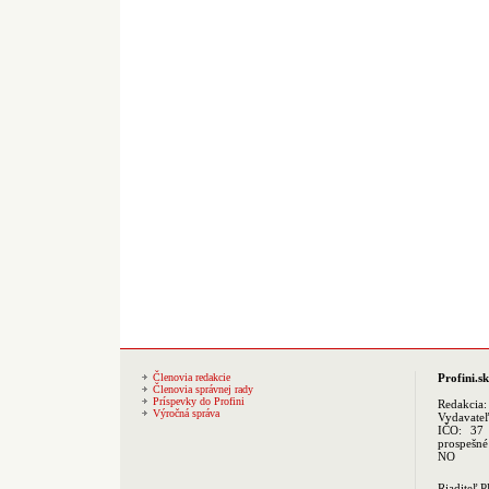
Členovia redakcie
Profini.sk
Členovia správnej rady
Príspevky do Profini
Redakcia
Výročná správa
Vydavate
IČO: 37 
prospešné
NO
Riaditeľ 