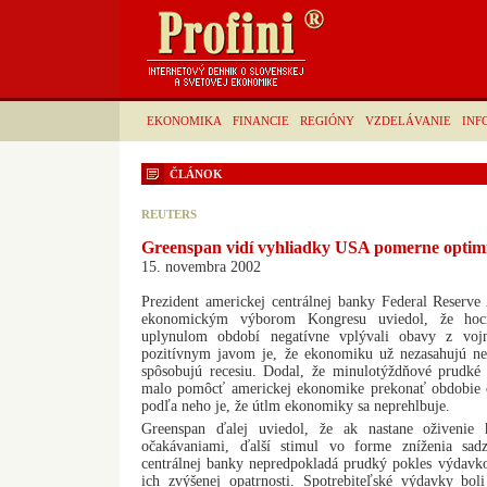
EKONOMIKA
FINANCIE
REGIÓNY
VZDELÁVANIE
INF
ČLÁNOK
REUTERS
Greenspan vidí vyhliadky USA pomerne optimi
15. novembra 2002
Prezident americkej centrálnej banky Federal Reserve
ekonomickým výborom Kongresu uviedol, že ho
uplynulom období negatívne vplývali obavy z voj
pozitívnym javom je, že ekonomiku už nezasahujú neg
spôsobujú recesiu. Dodal, že minulotýždňové prudké
malo pomôcť americkej ekonomike prekonať obdobie 
podľa neho je, že útlm ekonomiky sa neprehlbuje.
Greenspan ďalej uviedol, že ak nastane oživenie 
očakávaniami, ďalší stimul vo forme zníženia sad
centrálnej banky nepredpokladá prudký pokles výdavkov
ich zvýšenej opatrnosti. Spotrebiteľské výdavky bo