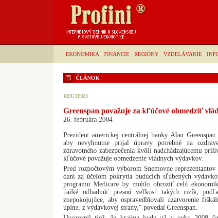
EKONOMIKA
FINANCIE
REGIÓNY
VZDELÁVANIE
INF
ČLÁNOK
REUTERS
Greenspan považuje za kľúčové obmedziť vlá
26. februára 2004
Prezident americkej centrálnej banky Alan Greenspa
aby nevyhnutne prijal úpravy potrebné na ozdrav
zdravotného zabezpečenia kvôli nadchádzajúcemu príli
kľúčové považuje obmedzenie vládnych výdavkov.
Pred rozpočtovým výborom Snemovne reprezentantov G
daní za účelom pokrytia budúcich sľúbených výdavko
programu Medicare by mohlo ohroziť celú ekonomik
ťažké odhadnúť presnú veľkosť takých rizík, pod
znepokojujúce, aby ospravedlňovali uzatvorenie fišká
úplne, z výdavkovej strany,“ povedal Greenspan.
Upozornil tiež, že krajina bude už v roku 2008 če