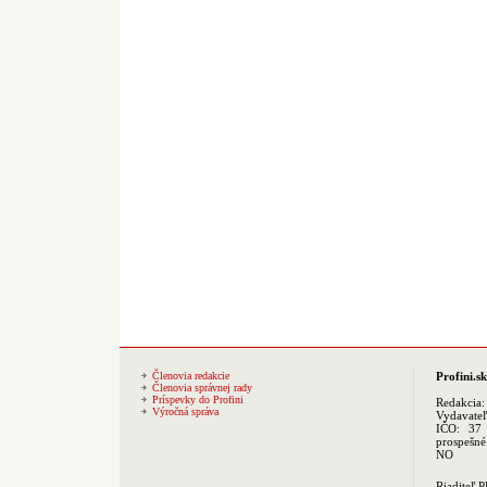
Členovia redakcie
Profini.sk
Členovia správnej rady
Príspevky do Profini
Redakcia
Výročná správa
Vydavate
IČO: 37 
prospešné
NO
Riaditeľ 