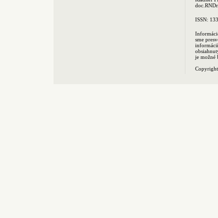
doc.RNDr.
ISSN: 13
Informáci
sme presv
informác
obsiahnut
je možné 
Copyrigh