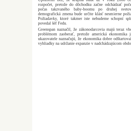
rozpočet, pretože do dôchodku začne odchádzať poče
počas takzvaného baby-boomu po druhej svetov
demografická zmena bude určite klásť nesmierne poži
Požiadavky, ktoré takmer iste nebudeme schopní spl
povedal šéf Fedu.
Greenspan naznačil, že zákonodarcovia majú teraz vho
problémom zaoberať, pretože americká ekonomika j
ukazovatele naznačujú, že ekonomika dobre odštartova
vyhliadky na udržanie expanzie v nadchádzajúcom obdo