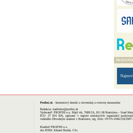
ŠKOLENI
Najnov
Profini.sk
- Internetový denník o slovenskej a svetovej ekonomike
Redakcia:
riaditelno@profini.sk
Vydavateľ:
PROFINI n.o.
Malý trh, 7089/2A, 811 08 Bratislava – Staré Mes
IČO: 37 924 826, zapísaný v registri neziskových organizácií poskytujú
vedeného Obvodným úradom v Bratislave, reg. číslo: OVVS-1046/218/2007
Riaditeľ PROFINI n.o.
doc.RNDr. Eduard Hozlár, CSc.