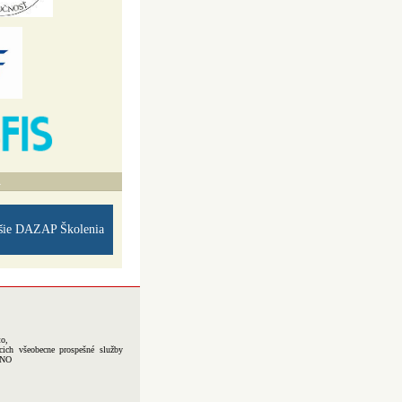
A
šie DAZAP Školenia
to,
cich všeobecne prospešné služby
-NO