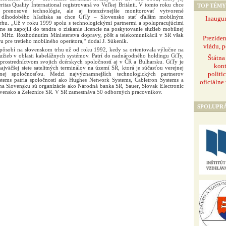
ritas Quality International registrovaná vo Veľkej Británii. V tomto roku chce
TOP TÉMY
 prenosové technológie, ale aj intenzívnejšie monitorovať vytvorené
Z dlhodobého hľadiska sa chce GiTy – Slovensko stať ďalším mobilným
Inaugur
rhu. „Už v roku 1999 spolu s technologickými partnermi a spolupracujúcimi
 sa zapojili do tendra o získanie licencie na poskytovanie služieb mobilnej
MHz. Rozhodnutím Ministerstva dopravy, pôšt a telekomunikácii v SR však
Prezide
ru pre tretieho mobilného operátora,“ dodal J. Súkeník.
vládu, p
pôsobí na slovenskom trhu už od roku 1992, kedy sa orientovala výlučne na
užieb v oblasti kabelážnych systémov. Patrí do nadnárodného holdingu GiTy,
Štátna
prostredníctvom svojich dcérskych spoločností aj v ČR a Bulharsku. GiTy je
kont
väčšej siete satelitných terminálov na území SR, ktorá je súčasťou verejnej
politi
anej spoločnosťou. Medzi najvýznamnejších technologických partnerov
stems patria spoločnosti ako Hughes Network Systems, Cabletron Systems a
oficiálne
a Slovensku sú organizácie ako Národná banka SR, Sauer, Slovak Electronic
lovensko a Železnice SR. V SR zamestnáva 50 odborných pracovníkov.
SPOLUPR