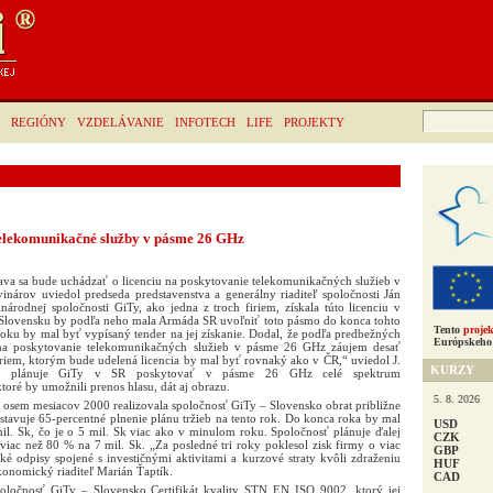
Hľadať:
REGIÓNY
VZDELÁVANIE
INFOTECH
LIFE
PROJEKTY
elekomunikačné služby v pásme 26 GHz
slava sa bude uchádzať o licenciu na poskytovanie telekomunikačných služieb v
árov uviedol predseda predstavenstva a generálny riaditeľ spoločnosti Ján
árodnej spoločnosti GiTy, ako jedna z troch firiem, získala túto licenciu v
Slovensku by podľa neho mala Armáda SR uvoľniť toto pásmo do konca tohto
Tento
projek
oku by mal byť vypísaný tender na jej získanie. Dodal, že podľa predbežných
Európskeho 
iu na poskytovanie telekomunikačných služieb v pásme 26 GHz záujem desať
iriem, ktorým bude udelená licencia by mal byť rovnaký ako v ČR,“ uviedol J.
KURZY
ov plánuje GiTy v SR poskytovať v pásme 26 GHz celé spektrum
toré by umožnili prenos hlasu, dát aj obrazu.
5. 8. 2026
 osem mesiacov 2000 realizovala spoločnosť GiTy – Slovensko obrat približne
stavuje 65-percentné plnenie plánu tržieb na tento rok. Do konca roka by mal
USD
il. Sk, čo je o 5 mil. Sk viac ako v minulom roku. Spoločnosť plánuje ďalej
CZK
viac než 80 % na 7 mil. Sk. „Za posledné tri roky poklesol zisk firmy o viac
GBP
é odpisy spojené s investičnými aktivitami a kurzové straty kvôli zdraženiu
HUF
ekonomický riaditeľ Marián Ťaptík.
CAD
spoločnosť GiTy – Slovensko Certifikát kvality STN EN ISO 9002, ktorý jej