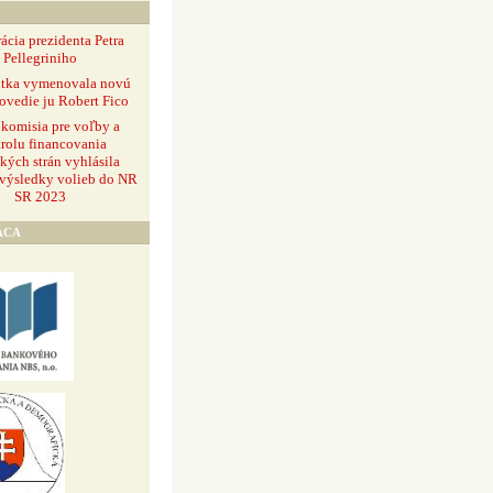
ácia prezidenta Petra
Pellegriniho
ntka vymenovala novú
ovedie ju Robert Fico
 komisia pre voľby a
rolu financovania
ckých strán vyhlásila
 výsledky volieb do NR
SR 2023
ÁCA