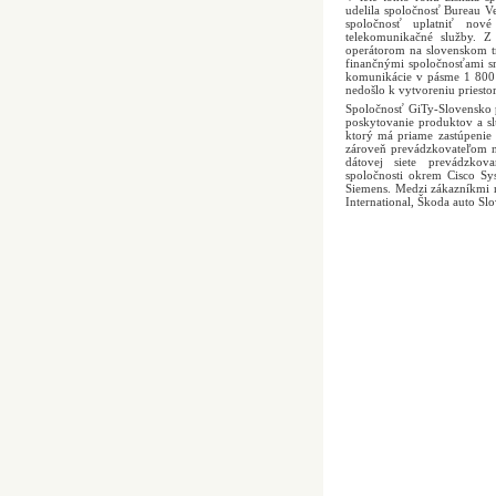
udelila spoločnosť Bureau Ve
spoločnosť uplatniť nové
telekomunikačné služby. 
operátorom na slovenskom t
finančnými spoločnosťami sme
komunikácie v pásme 1 800 
nedošlo k vytvoreniu priesto
Spoločnosť GiTy-Slovensko 
poskytovanie produktov a sl
ktorý má priame zastúpenie 
zároveň prevádzkovateľom naj
dátovej siete prevádzkov
spoločnosti okrem Cisco Sy
Siemens. Medzi zákazníkmi n
International, Škoda auto S