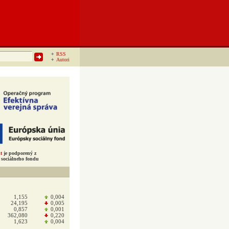
RSS
Autori
t
je podporený z
sociálneho fondu
1,155
0,004
24,195
0,005
0,857
0,001
362,080
0,220
1,623
0,004