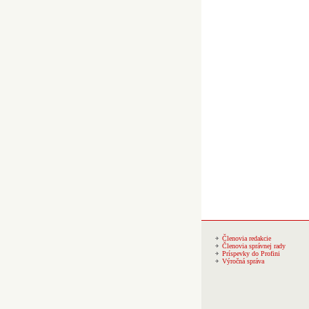
Členovia redakcie
Členovia správnej rady
Príspevky do Profini
Výročná správa