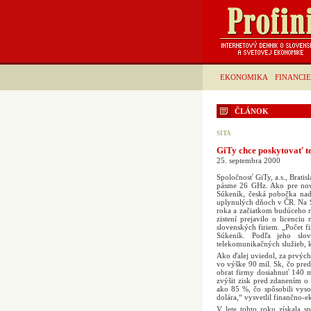
EKONOMIKA
FINANCIE
ČLÁNOK
SITA
GiTy chce poskytovať t
25. septembra 2000
Spoločnosť GiTy, a.s., Brati
pásme 26 GHz. Ako pre novin
Súkeník, česká pobočka nadn
uplynulých dňoch v ČR. Na 
roka a začiatkom budúceho r
zistení prejavilo o licenc
slovenských firiem. „Počet f
Súkeník. Podľa jeho sl
telekomunikačných služieb, k
Ako ďalej uviedol, za prvých
vo výške 90 mil. Sk, čo pred
obrat firmy dosiahnuť 140 m
zvýšit zisk pred zdanením o 
ako 85 %, čo spôsobili vysok
dolára,“ vysvetlil finančno-
V lete tohto roku získala 