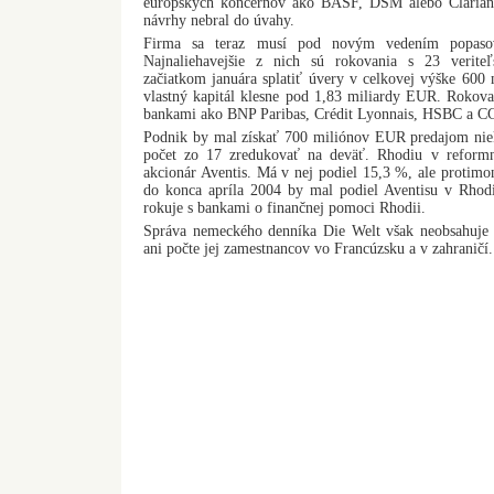
európskych koncernov ako BASF, DSM alebo Clariant
návrhy nebral do úvahy.
Firma sa teraz musí pod novým vedením popasov
Najnaliehavejšie z nich sú rokovania s 23 verit
začiatkom januára splatiť úvery v celkovej výške 600
vlastný kapitál klesne pod 1,83 miliardy EUR. Rokov
bankami ako BNP Paribas, Crédit Lyonnais, HSBC a CC
Podnik by mal získať 700 miliónov EUR predajom niek
počet zo 17 zredukovať na deväť. Rhodiu v reformn
akcionár Aventis. Má v nej podiel 15,3 %, ale protimo
do konca apríla 2004 by mal podiel Aventisu v Rhod
rokuje s bankami o finančnej pomoci Rhodii.
Správa nemeckého denníka Die Welt však neobsahuje 
ani počte jej zamestnancov vo Francúzsku a v zahraničí.