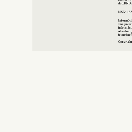
doc.RNDr.
ISSN: 13
Informáci
sme presv
informác
obsiahnut
je možné 
Copyrigh