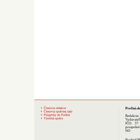
Členovia redakcie
Profini.sk
Členovia správnej rady
Príspevky do Profini
Redakcia
Výročná správa
Vydavate
IČO: 37 
prospešné
NO
Riaditeľ 