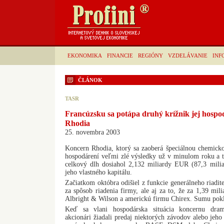
EKONOMIKA
FINANCIE
REGIÓNY
VZDELÁVANIE
INF
ČLÁNOK
TASR
Francúzsku sa potápa druhý krížnik jej hospo
Rhodia
25. novembra 2003
Koncern Rhodia, ktorý sa zaoberá špeciálnou chemick
hospodárení veľmi zlé výsledky už v minulom roku a t
celkový dlh dosiahol 2,132 miliardy EUR (87,3 mili
jeho vlastného kapitálu.
Začiatkom októbra odišiel z funkcie generálneho riadite
za spôsob riadenia firmy, ale aj za to, že za 1,39 mil
Albright & Wilson a americkú firmu Chirex. Sumu pokla
Keď sa vlani hospodárska situácia koncernu dram
akcionári žiadali predaj niektorých závodov alebo jeho