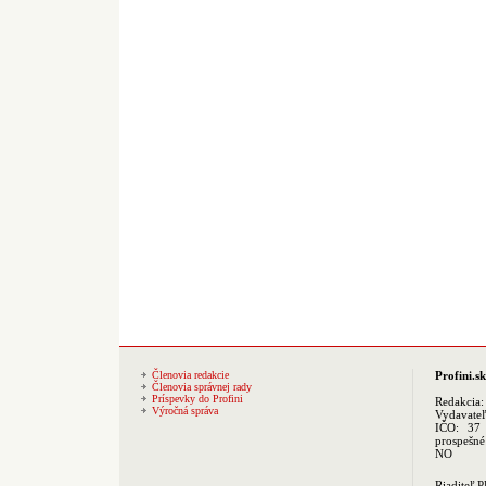
Členovia redakcie
Profini.sk
Členovia správnej rady
Príspevky do Profini
Redakcia
Výročná správa
Vydavate
IČO: 37 
prospešné
NO
Riaditeľ 