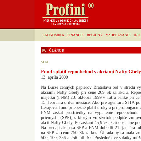
EKONOMIKA
FINANCIE
REGIÓNY
VZDELÁVANIE
INF
ČLÁNOK
SITA
Fond splatil repoobchod s akciami Nafty Gbely
13. apríla 2000
Na Burze cenných papierov Bratislava bol v stredu 
akciami Nafty Gbely pri cene 269 Sk za akciu. Repo
majetku (FNM) 20. októbra 1999 v Tatra banke pri cen
15. februára o dva mesiace. Ako pre agentúru SITA po
Lesajová, fond priebežne platil úroky a pri prolongácii 
FNM získal prostriedky na vyplatenie repoobchodu
priemyslu (SPP), s ktorým vo štvrtok podpíše zmlu
akcií Nafty Gbely. Po získaní 45,9 % akcií dosiahne po
Na predaji akcií sa SPP a FNM dohodli 21. januára to
na SPP za cenu 750 Sk za kus. Úhrada by sa mala zrea
500, 100, 256 a 256 mil. Sk. Posledné dve splátky mô