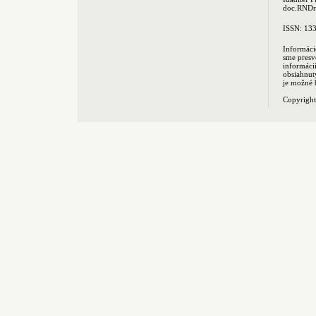
doc.RNDr.
ISSN: 13
Informáci
sme presv
informác
obsiahnut
je možné 
Copyrigh