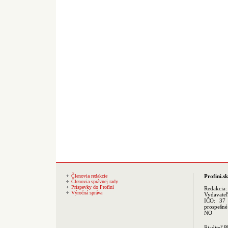
Členovia redakcie
Profini.sk
Členovia správnej rady
Príspevky do Profini
Redakcia
Výročná správa
Vydavate
IČO: 37 
prospešné
NO
Riaditeľ 