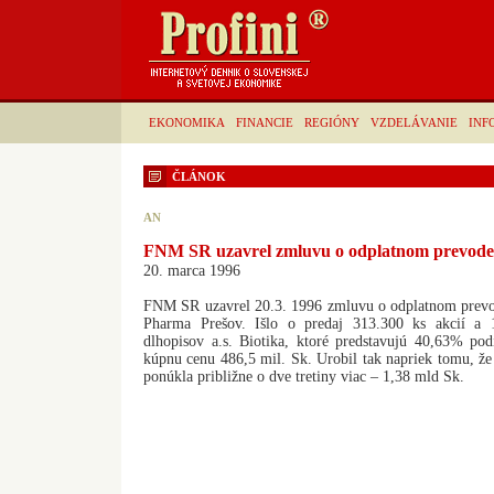
EKONOMIKA
FINANCIE
REGIÓNY
VZDELÁVANIE
INF
ČLÁNOK
AN
FNM SR uzavrel zmluvu o odplatnom prevode
20. marca 1996
FNM SR uzavrel 20.3. 1996 zmluvu o odplatnom prevod
Pharma Prešov. Išlo o predaj 313.300 ks akcií a 
dlhopisov a.s. Biotika, ktoré predstavujú 40,63% pod
kúpnu cenu 486,5 mil. Sk. Urobil tak napriek tomu, že
ponúkla približne o dve tretiny viac – 1,38 mld Sk.