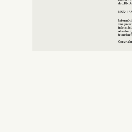
doc.RNDr.
ISSN: 13
Informáci
sme presv
informác
obsiahnut
je možné 
Copyrigh