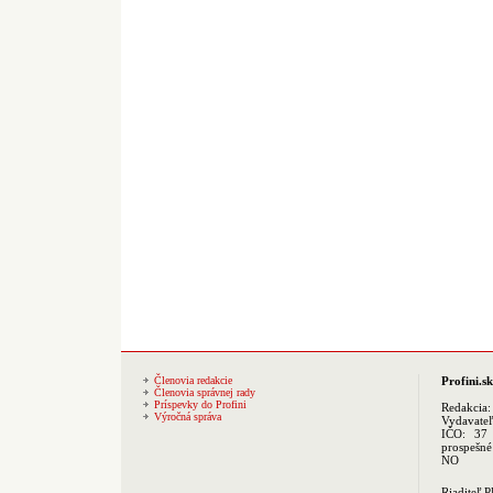
Členovia redakcie
Profini.sk
Členovia správnej rady
Príspevky do Profini
Redakcia
Výročná správa
Vydavate
IČO: 37 
prospešné
NO
Riaditeľ 