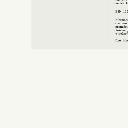
doc.RNDr.
ISSN: 13
Informáci
sme presv
informác
obsiahnut
je možné 
Copyrigh