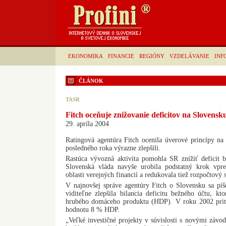
EKONOMIKA
FINANCIE
REGIÓNY
VZDELÁVANIE
INF
ČLÁNOK
TASR
Fitch oceňuje znižovanie deficitov na Slovensk
29. apríla 2004
Ratingová agentúra Fitch ocenila úverové princípy na
posledného roka výrazne zlepšili.
Rastúca vývozná aktivita pomohla SR znížiť deficit b
Slovenská vláda navyše urobila podstatný krok vpr
oblasti verejných financií a redukovala tiež rozpočtový
V najnovšej správe agentúry Fitch o Slovensku sa píš
viditeľne zlepšila bilancia deficitu bežného účtu, k
hrubého domáceho produktu (HDP). V roku 2002 prito
hodnotu 8 % HDP.
„Veľké investičné projekty v súvislosti s novými záv