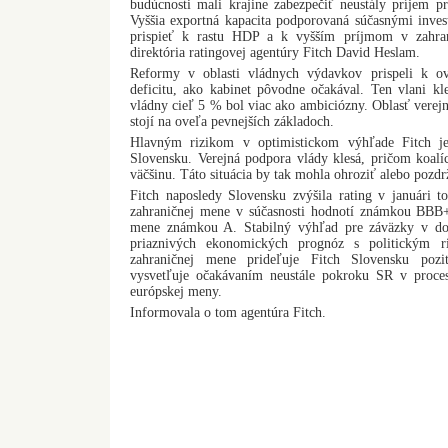
budúcnosti mali krajine zabezpečiť neustály príjem pr
Vyššia exportná kapacita podporovaná súčasnými inve
prispieť k rastu HDP a k vyšším príjmom v zahran
direktória ratingovej agentúry Fitch David Heslam.
Reformy v oblasti vládnych výdavkov prispeli k ove
deficitu, ako kabinet pôvodne očakával. Ten vlani k
vládny cieľ 5 % bol viac ako ambiciózny. Oblasť verejn
stojí na oveľa pevnejších základoch.
Hlavným rizikom v optimistickom výhľade Fitch je 
Slovensku. Verejná podpora vlády klesá, pričom koalíci
väčšinu. Táto situácia by tak mohla ohroziť alebo pozd
Fitch naposledy Slovensku zvýšila rating v januári 
zahraničnej mene v súčasnosti hodnotí známkou BBB
mene známkou A. Stabilný výhľad pre záväzky v do
priaznivých ekonomických prognóz s politickým 
zahraničnej mene prideľuje Fitch Slovensku pozi
vysvetľuje očakávaním neustále pokroku SR v proces
európskej meny.
Informovala o tom agentúra Fitch.