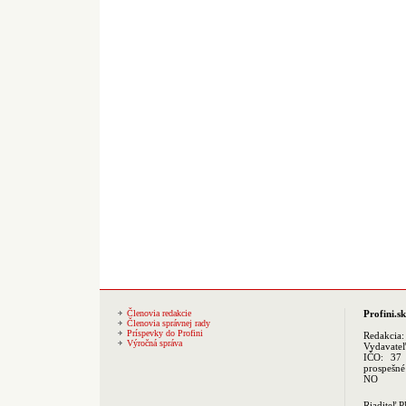
Členovia redakcie
Profini.sk
Členovia správnej rady
Príspevky do Profini
Redakcia
Výročná správa
Vydavate
IČO: 37 
prospešné
NO
Riaditeľ 