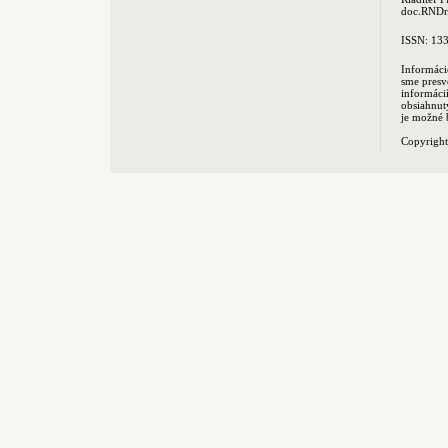
doc.RNDr.
ISSN: 13
Informáci
sme presv
informác
obsiahnut
je možné 
Copyrigh