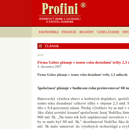
EKONOMIKA
FINANCIE
REGIÓNY
VZDELÁVANIE
INF
ČLÁNOK
SITA
Firma Gabor plánuje v tomto roku dosiahnuť tržby 2,3 
4. decembra 2007
Firma Gabor plánuje v tomto roku dosiahnuť tržby 2,3 miliardy
Spoločnosť plánuje v budúcom roku preinvestovať 60 m
Bánovecký výrobca obuvi a kožených doplnkov, spoločnos
tomto roku dosiahnuť celkové tržby v objeme 2,3 mld.
išlo o 9,4-percentný nárast. Predaj výrobkov by sa mal v
Ako ďalej uviedol konateľ spoločnosti Juraj Vodička, fir
960 mil. Sk. „Na tento rok boli naplánované investície 
by to malo byť 60 mil. Sk,“ skonštatoval Vodička. Ako d
mil. Sk malo smerovať do výrobných technológií a zvy