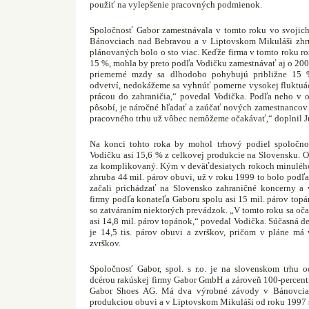
použiť na vylepšenie pracovných podmienok.
Spoločnosť Gabor zamestnávala v tomto roku vo svojic
Bánovciach nad Bebravou a v Liptovskom Mikuláši zhr
plánovaných bolo o sto viac. Keďže firma v tomto roku ro
15 %, mohla by preto podľa Vodičku zamestnávať aj o 200
priemerné mzdy sa dlhodobo pohybujú približne 15
odvetví, nedokážeme sa vyhnúť pomerne vysokej fluktuác
prácou do zahraničia,“ povedal Vodička. Podľa neho v 
pôsobí, je náročné hľadať a zaúčať nových zamestnancov
pracovného trhu už vôbec nemôžeme očakávať,“ doplnil Ju
Na konci tohto roka by mohol trhový podiel spoločnos
Vodičku asi 15,6 % z celkovej produkcie na Slovensku. 
za komplikovaný. Kým v deväťdesiatych rokoch minulého 
zhruba 44 mil. párov obuvi, už v roku 1999 to bolo podľa
začali prichádzať na Slovensko zahraničné koncerny a
firmy podľa konateľa Gaboru spolu asi 15 mil. párov topá
so zatváraním niektorých prevádzok. „V tomto roku sa oč
asi 14,8 mil. párov topánok,“ povedal Vodička. Súčasná 
je 14,5 tis. párov obuvi a zvrškov, pričom v pláne má 
zvrškov.
Spoločnosť Gabor, spol. s r.o. je na slovenskom trhu 
dcérou rakúskej firmy Gabor GmbH a zároveň 100-percent
Gabor Shoes AG. Má dva výrobné závody v Bánovcia
produkciou obuvi a v Liptovskom Mikuláši od roku 1997 