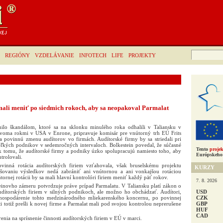
Hľadať:
REGIÓNY
VZDELÁVANIE
INFOTECH
LIFE
PROJEKTY
 mali meniť po siedmich rokoch, aby sa neopakoval Parmalat
ilo škandálom, ktoré sa na sklonku minulého roka odhalili v Taliansku v
dvoma rokmi v USA v Enrone, pripravuje komisár pre vnútorný trh EÚ Frits
a povinnú zmenu audítorov vo firmách. Audítorské firmy by sa striedali pri
eľkých podnikov v sedemročných intervaloch. Bolkestein povedal, že súčasné
Tento
projek
 k tomu, že audítorské firmy a podniky úzko spolupracujú namiesto toho, aby
Európskeho 
trolovali.
vinná rotácia audítorských firiem vzťahovala, však bruselskému projektu
KURZY
lšovaniu výsledkov nedá zabrániť ani vnútornou a ani vonkajšou rotáciou
tornej rotácii by sa mali hlavní kontrolóri firiem meniť každý päť rokov.
7. 8. 2026
novho zámeru potvrdzuje práve prípad Parmalatu. V Taliansku platí zákon o
USD
audítorských firiem v silných podnikoch, ale možno ho obchádzať. Audítori,
CZK
 hospodárenie tohto medzinárodného mliekarenského koncernu, po povinnej
GBP
i totiž prešli k novej firme a Parmalat mali pod svojou kontrolou neprerušene
HUF
CAD
enia na sprísnenie činnosti audítorských firiem v EÚ v marci.