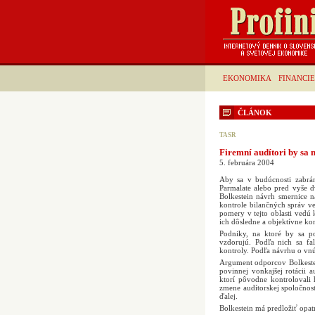
EKONOMIKA
FINANCIE
ČLÁNOK
TASR
Firemní audítori by sa
5. februára 2004
Aby sa v budúcnosti zabrán
Parmalate alebo pred vyše 
Bolkestein návrh smernice n
kontrole bilančných správ v
pomery v tejto oblasti vedú
ich dôsledne a objektívne kon
Podniky, na ktoré by sa po
vzdorujú. Podľa nich sa fa
kontroly. Podľa návrhu o vnú
Argument odporcov Bolkestei
povinnej vonkajšej rotácii 
ktorí pôvodne kontrolovali
zmene audítorskej spoločnost
ďalej.
Bolkestein má predložiť opatr