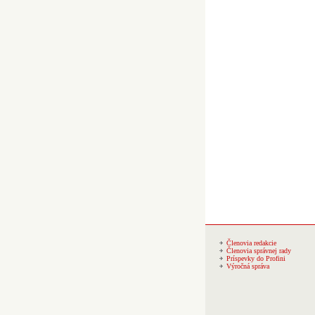
Členovia redakcie
Členovia správnej rady
Príspevky do Profini
Výročná správa