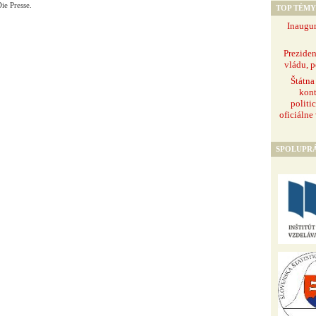
ie Presse.
TOP TÉMY
Inaugur
Prezide
vládu, p
Štátna
kont
politi
oficiálne
SPOLUPR