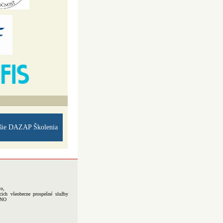
A
šie DAZAP Školenia
to,
cich všeobecne prospešné služby
-NO