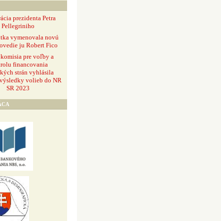
ácia prezidenta Petra
Pellegriniho
ntka vymenovala novú
ovedie ju Robert Fico
 komisia pre voľby a
rolu financovania
ckých strán vyhlásila
 výsledky volieb do NR
SR 2023
ÁCA