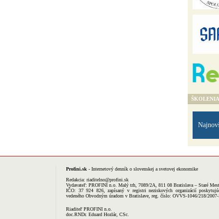
ŠKOLENI
Najnov
Profini.sk
- Internetový denník o slovenskej a svetovej ekonomike
Redakcia:
riaditelno@profini.sk
Vydavateľ:
PROFINI n.o.
Malý trh, 7089/2A, 811 08 Bratislava – Staré Mes
IČO: 37 924 826, zapísaný v registri neziskových organizácií poskytujú
vedeného Obvodným úradom v Bratislave, reg. číslo: OVVS-1046/218/2007
Riaditeľ PROFINI n.o.
doc.RNDr. Eduard Hozlár, CSc.