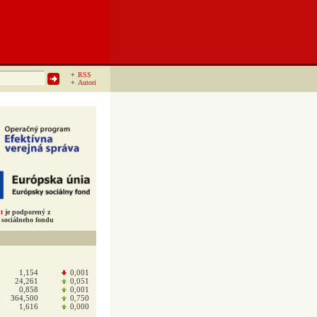
RSS
Autori
t
je podporený z
sociálneho fondu
1,154
0,001
24,261
0,051
0,858
0,001
364,500
0,750
1,616
0,000