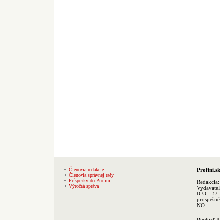
Členovia redakcie
Profini.sk
Členovia správnej rady
Príspevky do Profini
Redakcia
Výročná správa
Vydavate
IČO: 37 
prospešné
NO
Riaditeľ 