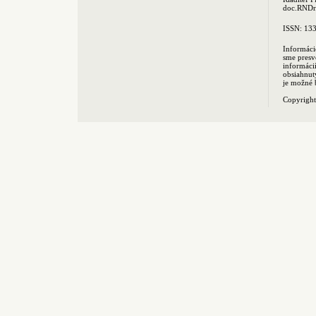
doc.RNDr.
ISSN: 13
Informáci
sme presv
informác
obsiahnut
je možné 
Copyrigh