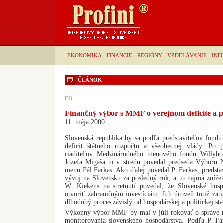
EKONOMIKA
FINANCIE
REGIÓNY
VZDELÁVANIE
INF
ČLÁNOK
FO
Finančný výbor s MMF o verejnom deficite a pr
11. mája 2000
Slovenská republika by sa podľa predstaviteľov fondu
deficit štátneho rozpočtu a všeobecnej vlády. Po 
riaditeľov Medzinárodného menového fondu Willyh
Jozefa Migaša to v stredu povedal predseda Výboru 
menu Pál Farkas. Ako ďalej povedal P. Farkas, predstav
vývoj na Slovensku za posledný rok, a to najmä zníže
W. Kiekens na stretnutí povedal, že Slovenské hosp
otvoriť zahraničným investíciám. Ich úroveň totiž zati
dlhodobý proces závislý od hospodárskej a politickej stab
Výkonný výbor MMF by mal v júli rokovať o správe 
monitorovania slovenského hospodárstva. Podľa P. Far