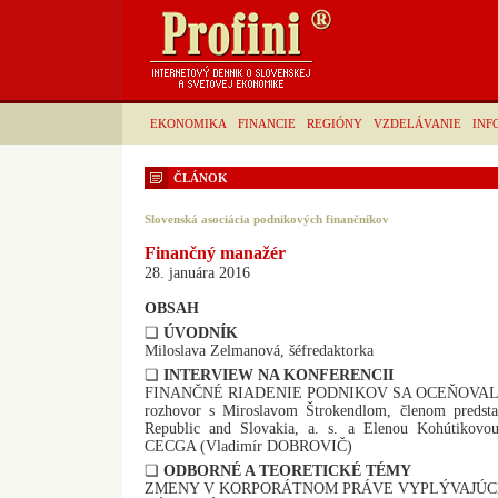
EKONOMIKA
FINANCIE
REGIÓNY
VZDELÁVANIE
INF
ČLÁNOK
Slovenská asociácia podnikových finančníkov
Finančný manažér
28. januára 2016
OBSAH
❏
ÚVODNÍK
Miloslava Zelmanová, šéfredaktorka
❏
INTERVIEW NA KONFERENCII
FINANČNÉ RIADENIE PODNIKOV SA OCEŇOVAL
rozhovor s Miroslavom Štrokendlom, členom predst
Republic and Slovakia, a. s. a Elenou Kohútikovou
CECGA (Vladimír DOBROVIČ)
❏
ODBORNÉ A TEORETICKÉ
TÉMY
ZMENY V KORPORÁTNOM PRÁVE VYPLÝVAJÚC