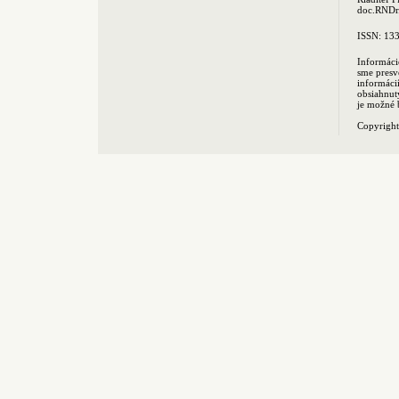
doc.RNDr.
ISSN: 13
Informáci
sme presv
informác
obsiahnut
je možné 
Copyrigh