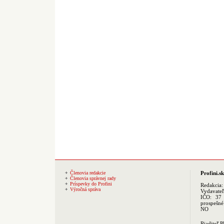
Členovia redakcie
Profini.sk
Členovia správnej rady
Príspevky do Profini
Redakcia
Výročná správa
Vydavate
IČO: 37 
prospešné
NO
Riaditeľ 