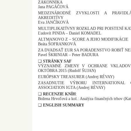
ZÁKONNÍKA
Jana PAGÁČOVÁ
MEDZINÁRODNÉ ZVYKLOSTI A PRAVID
AKREDITÍVY
Eva JANČÍKOVÁ
MULTIPLIKATÍVNY ROZKLAD PRI POISTENÍ KA
Ľudovít PINDA – Daniel KOMADEL
ALTMANOVO Z – SCORE A JEHO MODIFIKÁCIE
Beáta ŠOFRANKOVÁ
ZA DVADSAŤ EUR SA PORADENSTVO ROBIŤ N
Pavel ŠKRINIAR – Peter BADURA
❏
STRÁNKY SAF
VÝZNAMNÉ ZMENY V OCHRANE VKLADOV 
OKTÓBRA 2015 (Rudolf ŠUJAN)
EURÓPSKY TREASURER (Andrej RÉVAY)
ZASADNUTIE VÝBORU INTERNATIONAL
ASSOCIATION IGTA (Andrej RÉVAY)
❏
RECENZIE KNÍH
:
Božena Hrvoľová a kol.: Analýza finančných trhov 
❏
ENGLISH SUMMARY