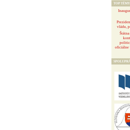
TOP TÉMY
Inaugur
Prezide
vládu, p
Štátna
kont
politi
oficiálne
SPOLUPR