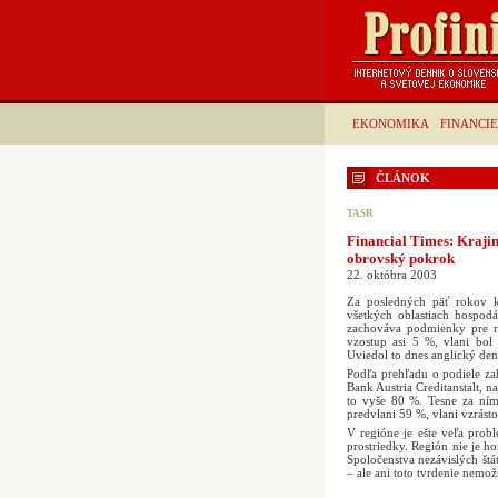
EKONOMIKA
FINANCIE
ČLÁNOK
TASR
Financial Times: Krajin
obrovský pokrok
22. októbra 2003
Za posledných päť rokov k
všetkých oblastiach hospodár
zachováva podmienky pre r
vzostup asi 5 %, vlani bo
Uviedol to dnes anglický den
Podľa prehľadu o podiele za
Bank Austria Creditanstalt, n
to vyše 80 %. Tesne za ním
predvlani 59 %, vlani vzrást
V regióne je ešte veľa probl
prostriedky. Región nie je h
Spoločenstva nezávislých štát
– ale ani toto tvrdenie nemo