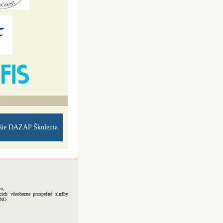
A
šie DAZAP Školenia
to,
cich všeobecne prospešné služby
-NO