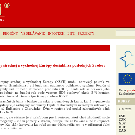
Hľadať:
REGIÓNY
VZDELÁVANIE
INFOTECH
LIFE
PROJEKTY
y strednej a východnej Európy dosiahli za posledných 5 rokov
rajiny strednej a východnej Európy (KSVE) urobili obrovský pokrok vo
stva, finančníctva i pri budovaní stabilného politického systému. Región si
ýchly rast hrubého domáceho produktu (HDP). Tento rok sa očakáva jeho
Tento
projek
l podobný, na budúci rok bude vzostup HDP oscilovať okolo 5-% hranice.
Európskeho 
ník Financial Times v špeciálnej prílohe o KSVE.
KURZY
hraničných bánk v bankovom sektore tranzitívnych krajín, ktoré vypracovala
ajsilnejšie je zastúpený zahraničný kapitál v slovenských úverových ústavoch, a
 sú Bulharsko a Chorvátsko. Kým v regióne bol podiel zahraničných bánk
7. 8. 2026
ol na 62 %.
USD
émov, ale súčasne je aj prísľubom pre investorov, ktorí chcú zhodnotiť svoje
CZK
omogénny – iné sú pomery v strednej Európe, iné na Balkáne a iné v krajinách
GBP
ov. Kto skôr štartoval a kto robil zmeny dôslednejšie, ten je v súčasnosti ďalej
HUF
žno absolutizovať.
CAD