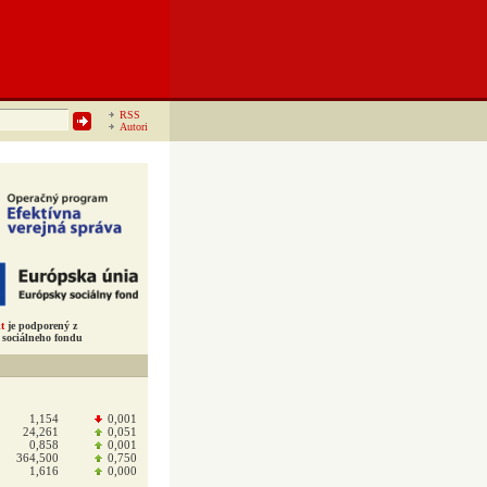
RSS
Autori
t
je podporený z
sociálneho fondu
1,154
0,001
24,261
0,051
0,858
0,001
364,500
0,750
1,616
0,000