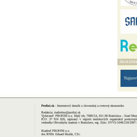
ŠKOLENI
Najnov
Profini.sk
- Internetový denník o slovenskej a svetovej ekonomike
Redakcia:
riaditelno@profini.sk
Vydavateľ:
PROFINI n.o.
Malý trh, 7089/2A, 811 08 Bratislava – Staré Mes
IČO: 37 924 826, zapísaný v registri neziskových organizácií poskytujú
vedeného Obvodným úradom v Bratislave, reg. číslo: OVVS-1046/218/2007
Riaditeľ PROFINI n.o.
doc.RNDr. Eduard Hozlár, CSc.