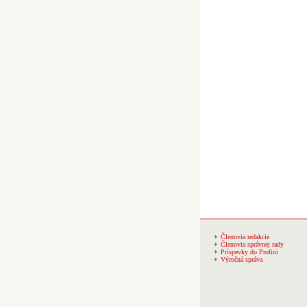
Členovia redakcie
Členovia správnej rady
Príspevky do Profini
Výročná správa