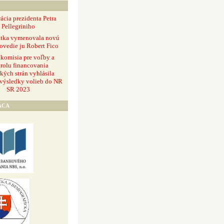
ácia prezidenta Petra
Pellegriniho
ntka vymenovala novú
ovedie ju Robert Fico
 komisia pre voľby a
rolu financovania
ckých strán vyhlásila
 výsledky volieb do NR
SR 2023
ÁCA