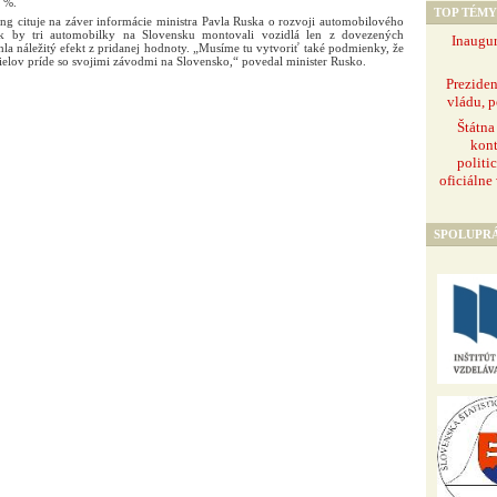
0 %.
TOP TÉMY
ng cituje na záver informácie ministra Pavla Ruska o rozvoji automobilového
k by tri automobilky na Slovensku montovali vozidlá len z dovezených
Inaugur
ahla náležitý efekt z pridanej hodnoty. „Musíme tu vytvoriť také podmienky, že
ielov príde so svojimi závodmi na Slovensko,“ povedal minister Rusko.
Prezide
vládu, p
Štátna
kont
politi
oficiálne
SPOLUPR