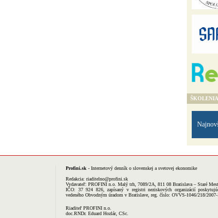
ŠKOLENI
Najnov
Profini.sk
- Internetový denník o slovenskej a svetovej ekonomike
Redakcia:
riaditelno@profini.sk
Vydavateľ:
PROFINI n.o.
Malý trh, 7089/2A, 811 08 Bratislava – Staré Mes
IČO: 37 924 826, zapísaný v registri neziskových organizácií poskytujú
vedeného Obvodným úradom v Bratislave, reg. číslo: OVVS-1046/218/2007
Riaditeľ PROFINI n.o.
doc.RNDr. Eduard Hozlár, CSc.