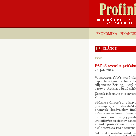
EKONOMIKA
FINANCIE
ČLÁNOK
TASR
FAZ: Slovensko priťahuj
20. júla 2004
Volkswagen (VW), ktorý vlan
nepočíta s tým, že by v kr
Allgemeine Zeitung, ktorý 
pásov v Bratislave budú schád
Denník informuje aj o invest
Žiline.
Súčasne s činnosťou, výsta
posilňuje aj ich dodávateľs
priamych dodávateľov fina
vrátane nemeckých. Firmy, k
do rozširovania svojej pro
investičných projektov zahra
v Senici postaviť závod pre
byť hotová do leta budúceho
Sektor dodávateľov autokom