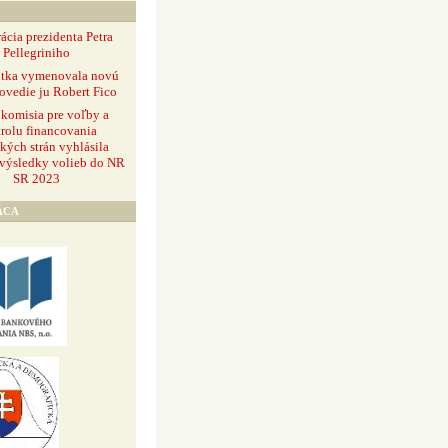
ácia prezidenta Petra
Pellegriniho
ntka vymenovala novú
ovedie ju Robert Fico
 komisia pre voľby a
rolu financovania
ckých strán vyhlásila
 výsledky volieb do NR
SR 2023
ÁCA