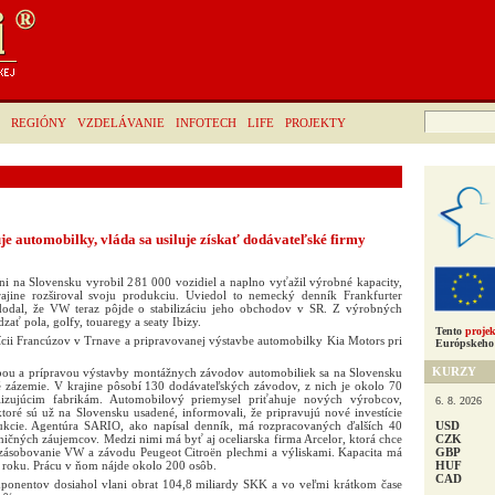
Hľadať:
REGIÓNY
VZDELÁVANIE
INFOTECH
LIFE
PROJEKTY
e automobilky, vláda sa usiluje získať dodávateľské firmy
i na Slovensku vyrobil 281 000 vozidiel a naplno vyťažil výrobné kapacity,
ajine rozširoval svoju produkciu. Uviedol to nemecký denník Frankfurter
dodal, že VW teraz pôjde o stabilizáciu jeho obchodov v SR. Z výrobných
zať pola, golfy, touaregy a seaty Ibizy.
Tento
projek
ícii Francúzov v Trnave a pripravovanej výstavbe automobilky Kia Motors pri
Európskeho 
KURZY
vbou a prípravou výstavby montážnych závodov automobiliek sa na Slovensku
ké zázemie. V krajine pôsobí 130 dodávateľských závodov, z nich je okolo 70
lizujúcim fabrikám. Automobilový priemysel priťahuje nových výrobcov,
6. 8. 2026
toré sú už na Slovensku usadené, informovali, že pripravujú nové investície
USD
dukcie. Agentúra SARIO, ako napísal denník, má rozpracovaných ďalších 40
CZK
ničných záujemcov. Medzi nimi má byť aj oceliarska firma Arcelor, ktorá chce
GBP
 zásobovanie VW a závodu Peugeot Citroën plechmi a výliskami. Kapacita má
HUF
 roku. Prácu v ňom nájde okolo 200 osôb.
CAD
ponentov dosiahol vlani obrat 104,8 miliardy SKK a vo veľmi krátkom čase