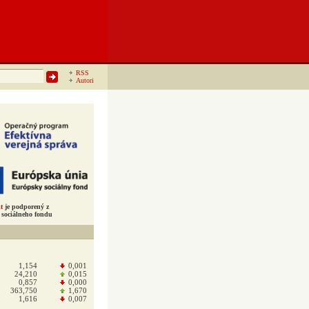
RSS
Autori
t
je podporený z
sociálneho fondu
1,154
0,001
24,210
0,015
0,857
0,000
363,750
1,670
1,616
0,007