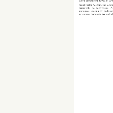
svoju produkciu zvýšil o 10
Frankfurter Allgemeine Zeitu
priemyslu na Slovensku. A
súčiastok, krajina by nedosi
aj väčšina dodávateľov autod