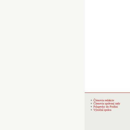
Členovia redakcie
Členovia správnej rady
Príspevky do Profini
Výročná správa