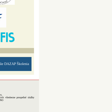
A
šie DAZAP Školenia
to,
cich všeobecne prospešné služby
-NO