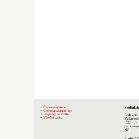
Členovia redakcie
Profini.sk
Členovia správnej rady
Príspevky do Profini
Redakcia
Výročná správa
Vydavate
IČO: 37 
prospešné
NO
Riaditeľ 