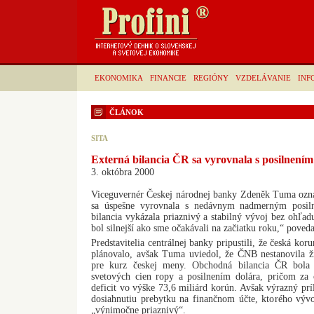
EKONOMIKA
FINANCIE
REGIÓNY
VZDELÁVANIE
INF
ČLÁNOK
SITA
Externá bilancia ČR sa vyrovnala s posilnení
3. októbra 2000
Viceguvernér Českej národnej banky Zdeněk Tuma oznám
sa úspešne vyrovnala s nedávnym nadmerným posiln
bilancia vykázala priaznivý a stabilný vývoj bez ohľad
bol silnejší ako sme očakávali na začiatku roku,“ pove
Predstavitelia centrálnej banky pripustili, že česká kor
plánovalo, avšak Tuma uviedol, že ČNB nestanovila ži
pre kurz českej meny. Obchodná bilancia ČR bola
svetových cien ropy a posilnením dolára, pričom za 
deficit vo výške 73,6 miliárd korún. Avšak výrazný príl
dosiahnutiu prebytku na finančnom účte, ktorého vývo
„výnimočne priaznivý“.