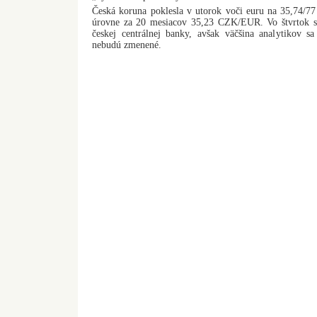
Česká koruna poklesla v utorok voči euru na 35,74/
úrovne za 20 mesiacov 35,23 CZK/EUR. Vo štvrtok sa
českej centrálnej banky, avšak väčšina analytikov 
nebudú zmenené.