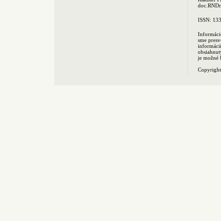
doc.RNDr.
ISSN: 13
Informáci
sme presv
informác
obsiahnut
je možné 
Copyrigh