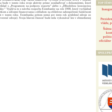
TOP TÉMY
a bude v tomto roku svoje aktivity prísne zosúlaďovať s dokumentmi, ktoré
apríklad s „Programom na podporu exportu“ alebo s „Dlhodobou koncepciou
Inaugur
tiky.“ Vyplýva to z návrhu rozpočtu Eximbanky na rok 1998, ktorý vychádzal
etkom a zdrojmi financovania s ohľadom na efektívne zabezpečenie funkčnosti
sti v tomto roku. Eximbanka pritom nemá pre tento rok pridelené zdroje zo
 zverené zdroje). Svoju hlavnú činnosť bude teda vykonávať len v obmedzenej
Prezide
vládu, p
Štátna
kont
politi
oficiálne
SPOLUPR