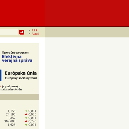
RSS
Autori
t
je podporený z
sociálneho fondu
1,155
0,004
24,195
0,005
0,857
0,001
362,080
0,220
1,623
0,004