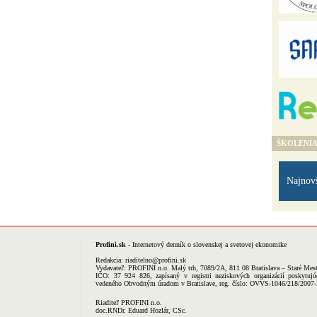
ŠKOLENI
Najnov
Profini.sk
- Internetový denník o slovenskej a svetovej ekonomike
Redakcia:
riaditelno@profini.sk
Vydavateľ:
PROFINI n.o.
Malý trh, 7089/2A, 811 08 Bratislava – Staré Mes
IČO: 37 924 826, zapísaný v registri neziskových organizácií poskytujú
vedeného Obvodným úradom v Bratislave, reg. číslo: OVVS-1046/218/2007
Riaditeľ PROFINI n.o.
doc.RNDr. Eduard Hozlár, CSc.