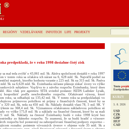
Hľadať:
REGIÓNY
VZDELÁVANIE
INFOTECH
LIFE
PROJEKTY
ka predpokladá, že v roku 1998 dosiahne čistý zisk
sa mal teda zvýšiť o 43,061 mil. Sk. Aktíva spoločnosti dosiahli v roku 1997
om v tomto roku sa očakáva ich nárast na 6, 628 mld. Sk. Najväčší podiel na
estičný majetok, ktorého hodnota vzrastie z 225 mil. Sk na 315 mil. Sk. Pasíva
9 mld. Sk na 6,628 mld. Sk. Eximbanka súčasne plánuje získať úvery vo výške
Tento
projek
bankových subjektov. Vyplýva to z návrhu rozpočtu Eximbanky, ktorý dnes
Európskeho 
álil. Ako však pre agentúru SITA uviedol poslanec HZDS Ladislav Lysák,
j hospodáriť podľa neschváleného rozpočtu. Očakávané výnosy, ktoré
KURZY
om roku, sa odhadujú na 135,42 mil. Sk. V tomto roku sa predpokladajú vo
dujúcou príjmovou položkou sú príjmy z finančných činností, ktoré by sa
5. 8. 2026
 o 320 mil. Sk, teda na 450 mil. Sk. Náklady dosiahli vlani 78, 5 mil. SK. V
zvýšenie na 368,4 mil. Sk. Významnou očakávanou nákladovou položkou sú
USD
dy vo výške 175,8 mil. Sk a náklady na finančné činnosti, ktoré by sa mali
CZK
121 mil. Sk. Náklady na činnosť Eximbanky budú v roku 1998 kryté bez
GBP
striedky zo štátneho rozpočtu. To znamená, že sa budú hradiť z výnosov
HUF
návrh rozpočtu bol postavený na zabezpečovaní finančnej podpory exportno –
CAD
dujúcom rozsahu: poistenie vývozných úverov v objeme vyše 35 mld. Sk a
m refinancovania, resp. záruk financovať vývozné a dovozné úvery v objeme