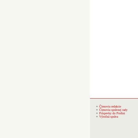
Členovia redakcie
Členovia správnej rady
Príspevky do Profini
Výročná správa