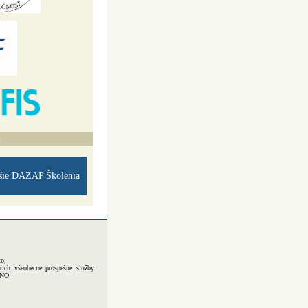
A
šie DAZAP Školenia
to,
cich všeobecne prospešné služby
-NO