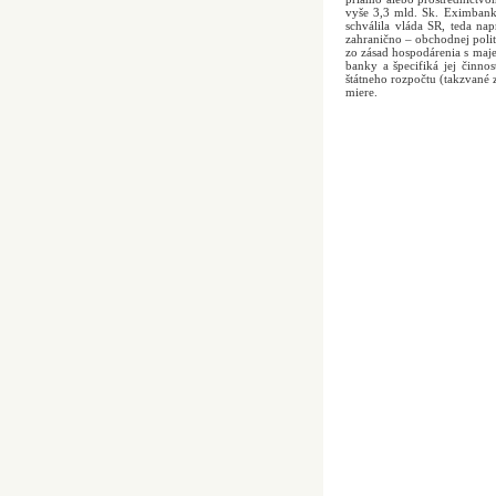
vyše 3,3 mld. Sk. Eximbank
schválila vláda SR, teda n
zahranično – obchodnej poli
zo zásad hospodárenia s maj
banky a špecifiká jej činno
štátneho rozpočtu (takzvané
miere.