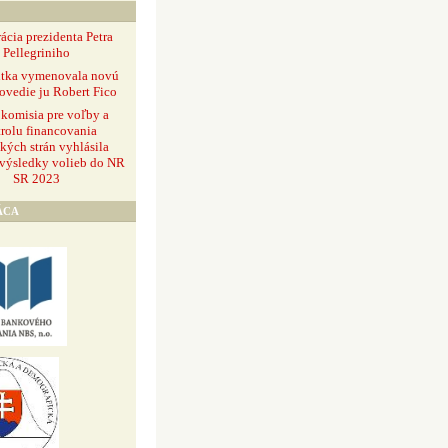
ácia prezidenta Petra
Pellegriniho
ntka vymenovala novú
ovedie ju Robert Fico
 komisia pre voľby a
rolu financovania
ckých strán vyhlásila
 výsledky volieb do NR
SR 2023
ÁCA