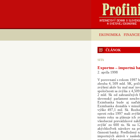
EKONOMIKA
FINANCIE
ČLÁNOK
SITA
Exportno – importná ban
2. apríla 1998
V porovnaní s rokom 1997 by 
zhruba 4, 509 mld. SK, prič
zvýšení aktív by mal mať inv
spoločnosti sa zvýšia z 4,50
2 mld. Sk od zahraničných 
slovenský parlament neschv
Eximbanka bude aj naďale
Eximbanka dosiahla v minul
výške 497,1 mil. Sk. Rozho
oproti roku 1997 mali zvýšiť
tomto roku sa plánuje ich 
všeobecné prevádzkové nákla
zvýšiť zo 600 tis. Sk na 
akýchkoľvek nárokov na pro
činnosti banky. Predložený 
importných aktivít v nasle
priamo alebo prostredníctvo