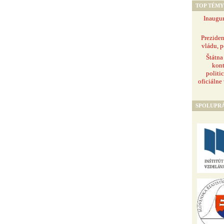
TOP TÉMY
Inaugur
Prezide
vládu, p
Štátna
kont
politi
oficiálne
SPOLUPR