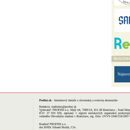
ŠKOLENI
Najnov
Profini.sk
- Internetový denník o slovenskej a svetovej ekonomike
Redakcia:
riaditelno@profini.sk
Vydavateľ:
PROFINI n.o.
Malý trh, 7089/2A, 811 08 Bratislava – Staré Mes
IČO: 37 924 826, zapísaný v registri neziskových organizácií poskytujú
vedeného Obvodným úradom v Bratislave, reg. číslo: OVVS-1046/218/2007
Riaditeľ PROFINI n.o.
doc.RNDr. Eduard Hozlár, CSc.