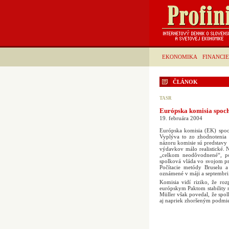
EKONOMIKA
FINANCIE
ČLÁNOK
TASR
Európska komisia spoc
19. februára 2004
Európska komisia (EK) spo
Vyplýva to zo zhodnotenia 
názoru komisie sú predstavy
výdavkov málo realistické. N
„celkom neodôvodnené“, po
spolková vláda vo svojom pro
Počítacie metódy Bruselu
oznámené v máji a septembri
Komisia vidí riziko, že ro
európskym Paktom stability 
Müller však povedal, že spol
aj napriek zhoršeným podmi