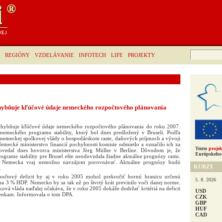
Hľadať:
REGIÓNY
VZDELÁVANIE
INFOTECH
LIFE
PROJEKTY
hybňuje kľúčové údaje nemeckého rozpočtového plánovania
chybňuje kľúčové údaje nemeckého rozpočtového plánovania do roku 2007.
nemeckého programu stability, ktorý bol dnes predložený v Bruseli. Podľa
 nemeckej spolkovej vlády o hospodárskom raste, daňových príjmoch a vývoji
emecké ministerstvo financií pochybnosti komisie odmietlo a označilo ich za
Tento
projek
vedal dnes hovorca ministerstva Jörg Müller v Berlíne. Dôvodom je, že
Európskeho 
grame stability pre Brusel ešte neodovzdala žiadne aktuálne prognózy rastu.
 a Nemecka vraj nemožno navzájom porovnávať. Aktuálne prognózy budú
KURZY
.
zpočtový deficit by aj v roku 2005 mohol prekročiť hornú hranicu určenú
5. 8. 2026
na 3 % HDP. Nemecko by sa tak už po štvrtý krát previnilo voči danej norme.
ková vláda naďalej očakáva, že v roku 2005 dokáže dodržať kritériá na deficit
USD
enkam. Informovala o tom DPA.
CZK
GBP
HUF
CAD