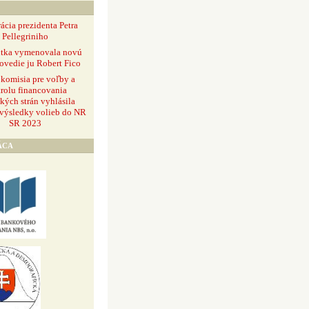
ácia prezidenta Petra
Pellegriniho
ntka vymenovala novú
ovedie ju Robert Fico
 komisia pre voľby a
rolu financovania
ckých strán vyhlásila
 výsledky volieb do NR
SR 2023
ÁCA