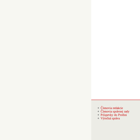
Členovia redakcie
Členovia správnej rady
Príspevky do Profini
Výročná správa