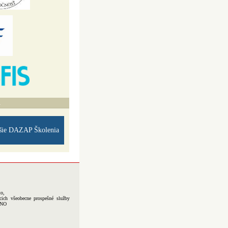
A
šie DAZAP Školenia
to,
cich všeobecne prospešné služby
-NO