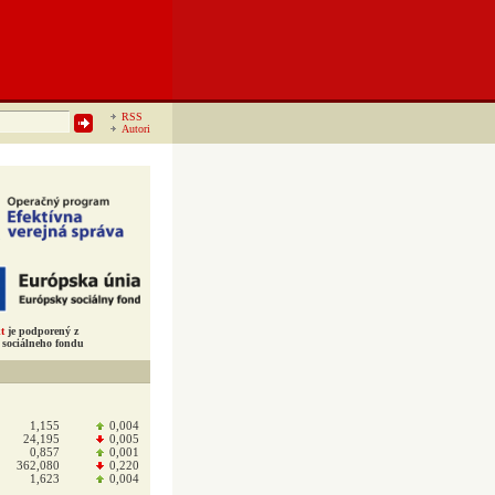
RSS
Autori
t
je podporený z
sociálneho fondu
1,155
0,004
24,195
0,005
0,857
0,001
362,080
0,220
1,623
0,004