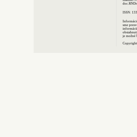
doc.RNDr.
ISSN: 13
Informáci
sme presv
informác
obsiahnut
je možné 
Copyrigh