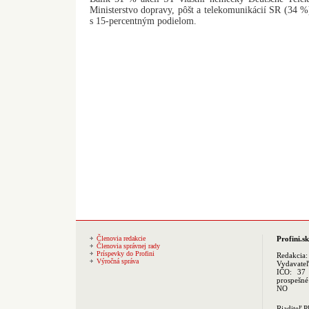
Ministerstvo dopravy, pôšt a telekomunikácií SR (34 
s 15-percentným podielom.
Členovia redakcie
Profini.sk
Členovia správnej rady
Príspevky do Profini
Redakcia
Výročná správa
Vydavate
IČO: 37 
prospešné
NO
Riaditeľ 