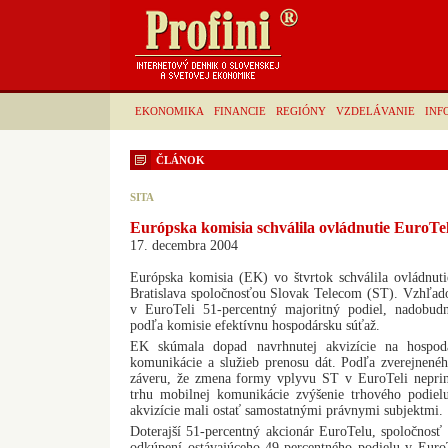
EKONOMIKA
FINANCIE
REGIÓNY
VZDELÁVANIE
INF
ČLÁNOK
SITA
Európska komisia schválila ovládnutie EuroTe
17. decembra 2004
Európska komisia (EK) vo štvrtok schválila ovládnut
Bratislava spoločnosťou Slovak Telecom (ST). Vzhľado
v EuroTeli 51-percentný majoritný podiel, nadobu
podľa komisie efektívnu hospodársku súťaž.
EK skúmala dopad navrhnutej akvizície na hospod
komunikácie a služieb prenosu dát. Podľa zverejnenéh
záveru, že zmena formy vplyvu ST v EuroTeli neprin
trhu mobilnej komunikácie zvýšenie trhového podie
akvizície mali ostať samostatnými právnymi subjektmi.
Doterajší 51-percentný akcionár EuroTelu, spoločnosť
odkúpení ostávajúceho 49-percentného podielu v EuroT