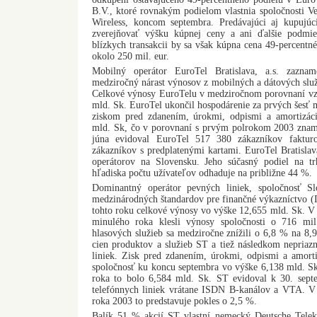
B.V., ktoré rovnakým podielom vlastnia spoločnosti
Wireless, koncom septembra. Predávajúci aj kupujúc
zverejňovať výšku kúpnej ceny a ani ďalšie podmie
blízkych transakcii by sa však kúpna cena 49-percentn
okolo 250 mil. eur.
Mobilný operátor EuroTel Bratislava, a.s. zazn
medziročný nárast výnosov z mobilných a dátových slu
Celkové výnosy EuroTelu v medziročnom porovnaní vzr
mld. Sk. EuroTel ukončil hospodárenie za prvých šesť
ziskom pred zdanením, úrokmi, odpismi a amortizá
mld. Sk, čo v porovnaní s prvým polrokom 2003 znam
júna evidoval EuroTel 517 380 zákazníkov faktur
zákazníkov s predplatenými kartami. EuroTel Bratisla
operátorov na Slovensku. Jeho súčasný podiel na t
hľadiska počtu užívateľov odhaduje na približne 44 %.
Dominantný operátor pevných liniek, spoločnosť S
medzinárodných štandardov pre finančné výkazníctvo (
tohto roku celkové výnosy vo výške 12,655 mld. Sk. 
minulého roka klesli výnosy spoločnosti o 716 mi
hlasových služieb sa medziročne znížili o 6,8 % na 8,
cien produktov a služieb ST a tiež následkom nepriaz
liniek. Zisk pred zdanením, úrokmi, odpismi a amor
spoločnosť ku koncu septembra vo výške 6,138 mld. S
roka to bolo 6,584 mld. Sk. ST evidoval k 30. sep
telefónnych liniek vrátane ISDN B-kanálov a VTA. V
roka 2003 to predstavuje pokles o 2,5 %.
Balík 51 % akcií ST vlastní nemecký Deutsche Tele