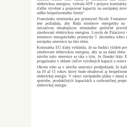
elektrickou energiou, vybrala AFP s prejavu komisárky
ďalšie výrobné a prepravné kapacity na európskej úrovn
nášho bezpečnostného limitu“.
Francúzska ministerka pre priemysel Nicole Fontainov
lete požiadala, aby Rada ministrov energetiky na
iniciatívou obsahujúcou minimálne spoločné pravid
zásobovaní elektrickou energiou. Loyola de Palaciová
ministrov energetického priemyslu 5. decembra tohto 
európsku smernicu na túto tému.
Komisárka EÚ ďalej vyhlásila, že na budúci týždeň pr
zásobovaní elektrickou energiou, aby sa na danú tému 
návrhu tejto smernice sa ráta s tým, že členské štáty 
prognózami v oblasti cieľov výrobných kapacít a rezerv
Okrem toho sa v návrhu smernice predpokladá, že každý
na 10 až 15 rokov, ktorý bude obsahovať aj bezpečnost
elektrickej energie. V rámci európskeho plánu v danej o
spotrebe, produkčných kapacitách a cezhraničnej prepr
elektrickej energie.