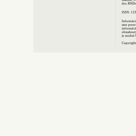
doc.RNDr.
ISSN: 13
Informáci
sme presv
informác
obsiahnut
je možné 
Copyrigh