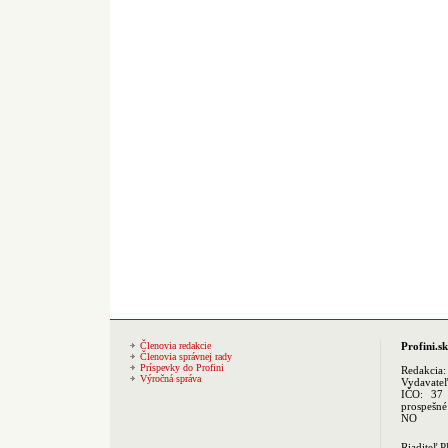
Členovia redakcie
Profini.sk
Členovia správnej rady
Príspevky do Profini
Redakcia
Výročná správa
Vydavate
IČO: 37 
prospešné
NO
Riaditeľ 