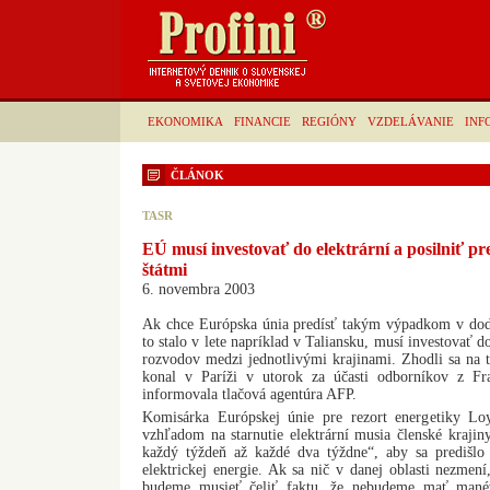
EKONOMIKA
FINANCIE
REGIÓNY
VZDELÁVANIE
INF
ČLÁNOK
TASR
EÚ musí investovať do elektrární a posilniť p
štátmi
6. novembra 2003
Ak chce Európska únia predísť takým výpadkom v dodáv
to stalo v lete napríklad v Taliansku, musí investovať do
rozvodov medzi jednotlivými krajinami. Zhodli sa na t
konal v Paríži v utorok za účasti odborníkov z Fr
informovala tlačová agentúra AFP.
Komisárka Európskej únie pre rezort energetiky Loy
vzhľadom na starnutie elektrární musia členské kraji
každý týždeň až každé dva týždne“, aby sa predišl
elektrickej energie. Ak sa nič v danej oblasti nezmení
budeme musieť čeliť faktu, že nebudeme mať manév