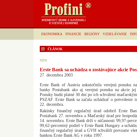
EKONOMIKA
FINANCIE
REGIÓNY
VZDELÁVANIE
INF
ČLÁNOK
SITA
Erste Bank sa uchádza o zostávajúce akcie Po
27. decembra 2003
Erste Bank of Austria uskutočnila verejnú ponuku na
banky Postabank ako aj verejnú ponuku na akcie je
Ponuky budú platné 30 dní po ich schválení maďarsk
PSZAF. Erste Bank sa začala uchádzať o potvrdenie 
22. decembra.
Rakúsky finančný regulačný úrad odobril Erste Ba
Postabank 27. novembra a Maďarský úrad pre hospodá
14. novembra. Erste Bank drží v súčasnosti 99,97-perce
99,62-percentný podiel v Erste Bank Hungary a uchádza
finančný regulačný úrad a GVH schválili prevzatie vš
bankou Erste Bank AG v roku 1997.