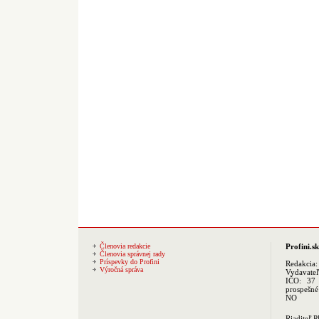
Členovia redakcie
Profini.sk
Členovia správnej rady
Príspevky do Profini
Redakcia
Výročná správa
Vydavate
IČO: 37 
prospešné
NO
Riaditeľ 