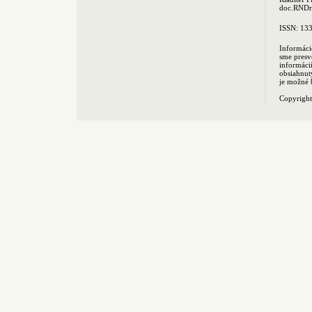
doc.RNDr.
ISSN: 13
Informáci
sme presv
informác
obsiahnut
je možné 
Copyrigh