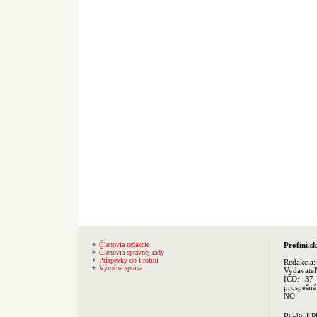
Členovia redakcie
Profini.sk
Členovia správnej rady
Príspevky do Profini
Redakcia
Výročná správa
Vydavate
IČO: 37 
prospešné
NO
Riaditeľ 