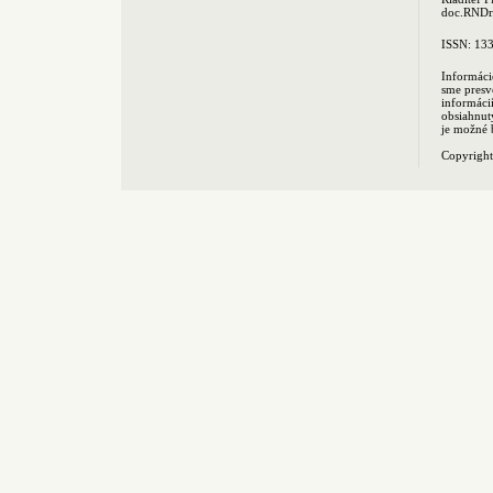
doc.RNDr.
ISSN: 13
Informáci
sme presv
informác
obsiahnut
je možné 
Copyrigh