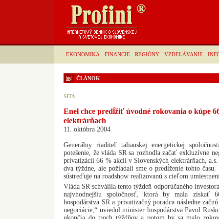
EKONOMIKA
FINANCIE
REGIÓNY
VZDELÁVANIE
INF
ČLÁNOK
SITA
Enel chce predĺžiť úvodné rokovania o kúpe 6
elektrárňach
11. októbra 2004
Generálny riaditeľ talianskej energetickej spoločnos
potešenie, že vláda SR sa rozhodla začať exkluzívne ne
privatizácii 66 % akcií v Slovenských elektrárňach, a.s
dva týždne, ale požiadali sme o predĺženie tohto času. 
sústreďuje na roadshow realizovanú s cieľom umiestneni
Vláda SR schválila tento týždeň odporúčaného investora
najvhodnejšiu spoločnosť, ktorá by mala získať 
hospodárstva SR a privatizačný poradca následne začn
negociácie,“ uviedol minister hospodárstva Pavol Rusko
ukončia do troch týždňov a potom by sa malo rokov