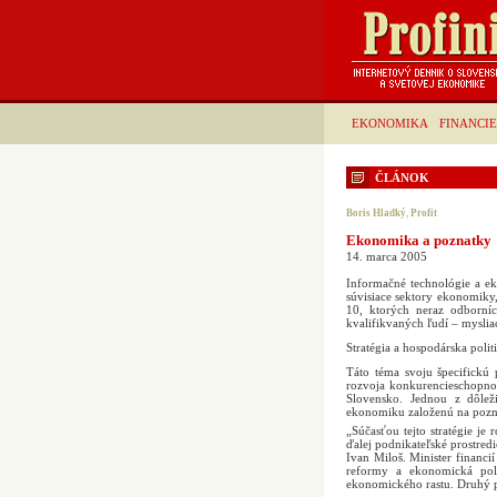
EKONOMIKA
FINANCIE
ČLÁNOK
Boris Hladký
,
Profit
Ekonomika a poznatky
14. marca 2005
Informačné technológie a ek
súvisiace sektory ekonomiky
10, ktorých neraz odborní
kvalifikvaných ľudí – mysliac
Stratégia a hospodárska polit
Táto téma svoju špecifickú p
rozvoja konkurencieschopnos
Slovensko. Jednou z dôleži
ekonomiku založenú na pozn
„Súčasťou tejto stratégie je 
ďalej podnikateľské prostredi
Ivan Miloš. Minister financi
reformy a ekonomická poli
ekonomického rastu. Druhý p