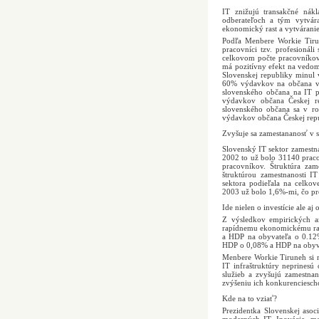
IT znižujú transakčné nákl
odberateľoch a tým vytvára
ekonomický rast a vytvárani
Podľa Menbere Workie Tirun
pracovníci tzv. profesioná
celkovom počte pracovníkov 
má pozitívny efekt na vedo
Slovenskej republiky minul
60% výdavkov na občana v 
slovenského občana na IT 
výdavkov občana Českej re
slovenského občana sa v r
výdavkov občana Českej repu
Zvyšuje sa zamestananosť v s
Slovenský IT sektor zamestn
2002 to už bolo 31140 prac
pracovníkov. Štruktúra zam
štruktúrou zamestnanosti 
sektora podieľala na celko
2003 už bolo 1,6%-mi, čo pre
Ide nielen o investície ale aj 
Z výsledkov empirických an
rapídnemu ekonomickému rast
a HDP na obyvateľa o 0.12%.
HDP o 0,08% a HDP na obyv
Menbere Workie Tiruneh si my
IT infraštruktúry neprinesú 
služieb a zvyšujú zamestna
zvýšeniu ich konkurenciesch
Kde na to vziať?
Prezidentka Slovenskej asoc