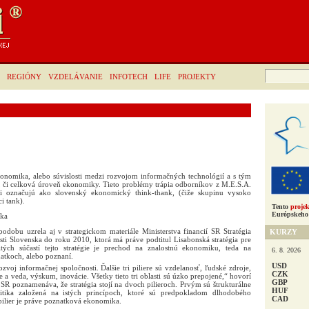
Hľadať:
REGIÓNY
VZDELÁVANIE
INFOTECH
LIFE
PROJEKTY
onomika, alebo súvislosti medzi rozvojom informačných technológií a s tým
, či celková úroveň ekonomiky. Tieto problémy trápia odborníkov z M.E.S.A.
ci označujú ako slovenský ekonomický think-thank, (čiže skupinu vysoko
i tank).
Tento
projek
Európskeho 
ika
odobu uzrela aj v strategickom materiále Ministerstva financií SR Stratégia
KURZY
ti Slovenska do roku 2010, ktorá má práve podtitul Lisabonská stratégia pre
tých súčastí tejto stratégie je prechod na znalostnú ekonomiku, teda na
6. 8. 2026
atkoch, alebo poznaní.
USD
rozvoj informačnej spoločnosti. Ďalšie tri piliere sú vzdelanosť, ľudské zdroje,
CZK
e a veda, výskum, inovácie. Všetky tieto tri oblasti sú úzko prepojené,“ hovorí
GBP
í SR poznamenáva, že stratégia stojí na dvoch pilieroch. Prvým sú štrukturálne
HUF
tika založená na istých princípoch, ktoré sú predpokladom dlhodobého
CAD
ilier je práve poznatková ekonomika.