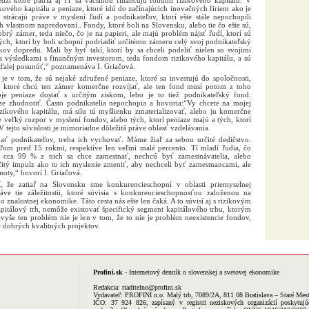
zi ktoré patria aj IT sa väčšinou financujú fondmi rizikového kapitálu. V
ového kapitálu a peniaze, ktoré idú do začínajúcich inovačných firiem ako je
trácajú práve v myslení ľudí a podnikateľov, ktorí ešte stále nepochopili
vlastnom napredovaní.. Fondy, ktoré boli na Slovensku, alebo tie čo ešte sú,
brý zámer, teda niečo, čo je na papieri, ale majú problém nájsť ľudí, ktorí sú
tých, ktorí by boli schopní podriadiť určitému zámeru celý svoj podnikateľský
kov dopredu. Mali by byť takí, ktorí by sa chceli podeliť nielen so svojimi
 a výsledkami s finančným investorom, teda fondom rizikového kapitálu, a sú
ďalej posunúť,“ poznamenáva I. Griačová.
 je v tom, že sú nejaké združené peniaze, ktoré sa investujú do spoločnosti,
 ktoré chcú ten zámer komerčne rozvíjať, ale ten fond musí potom z toho
oje peniaze dostať s určitým ziskom, lebo je to tiež podnikateľský fond.
ze zhodnotiť. Často podnikatelia nepochopia a hovoria:“Vy chcete na mojej
zikového kapitálu, má silu tú myšlienku zmaterializovať, alebo ju komerčne
veľký rozpor v myslení fondov, alebo tých, ktorí peniaze majú a tých, ktorí
V tejto súvislosti je mimoriadne dôležitá práve oblasť vzdelávania.
ť podnikateľov, treba ich vychovať. Máme žiaľ za sebou určité dedičstvo.
ľom pred 15 rokmi, respektíve len veľmi malé percento. Tí mladí ľudia, čo
k cca 99 % z nich sa chce zamestnať, nechcú byť zamestnávatelia, alebo
čitý impulz ako to ich myslenie zmeniť, aby nechceli byť zamestnancami, ale
noty,“ hovorí I. Griačová.
í, že zatiaľ na Slovensku sme konkurencieschopní v oblasti priemyselnej
áve tie záležitostii, ktoré súvisia s konkurencieschopnosťou založenou na
znalostnej ekonomike. Táto cesta nás ešte len čaká. A to súvisí aj s rizikovým
pitálový trh, nemôže existovať špecifický segment kapitálového trhu, ktorým
navyše ten problém nie je len v tom, že to nie je problém neexistencie fondov,
e dobrých kvalitných projektov.
Profini.sk
- Internetový denník o slovenskej a svetovej ekonomike
Redakcia:
riaditelno@profini.sk
Vydavateľ:
PROFINI n.o.
Malý trh, 7089/2A, 811 08 Bratislava – Staré Mes
IČO: 37 924 826, zapísaný v registri neziskových organizácií poskytujú