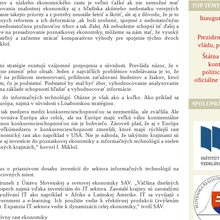
citov a nízkeho ekonomického rastu je veľmi ťažké ak nie nemožné mať
TOP TÉMY
zovania znalostnej ekonomiky aj z hľadiska akútneho nedostatku verejných
e takejto priority a z potreby neustále šetriť a škrtiť, ale aj z dôvodu, že je to
Inaugur
álnych reforiem a ich deformácia ,ak boli urobené, spojené z nedostatočným
nedostatočnou pružnosťou trhov a tak ďalej. Ak nebudeme schopní ísť ďalej a
áve na presadzovanie poznatkovej ekonomiky, môžeme sa nám stať, že vysoký
Prezide
ateľný a začneme strácať komparatívne výhody pre spojenie týchto dvoch
kloš.
vládu, p
Štátna
kont
i stratégie existujú vzájomné prepojenia a súvislosti. Prevláda názor, že v
politi
azne zmeniť jeho obsah. Jeden z najväčších problémov vzdelávania je to, že
é na prílišnom memorovaní, prílišnom zaťažovaní študentov a žiakov, ktorí
oficiálne
om, čo je podstatné. Podstatné by mal byť zber, vyhodnocovanie analyzovanie
í na základe schopností hľadať a vyhodnocovať informácie.
ť do informačných technológií. Otázne je však ako a koľko. Ako príklad sa
ópa, najmä v súvislosti s Lisabonskou stratégiou.
SPOLUPR
ak medzera medzi konkurencieschopnosťou sa nezmenšila, ale zväčšila. Ale
porovnáva Európa ako celok, ale na Európe majú veľkú váhu kontinentálne
tnou konkurencieschopnosťou nie je bohviečo. Zároveň platí, že aj v Európe
eľkúmedzeru v konkurencieschopnosti zmenšili, ktoré majú rýchlejší rast
nomický rast ako napríklad v USA. Nie je náhoda, že takýmito krajinami sú
de aj investície do poznatkovej ekonomiky a informačných technológií a nielen
iných krajinách,“ hovorí I. Mikloš.
us o priaznivom dosahu investícií do sektora informačných technológií na
acovných miest.
iruneh z Ústavu Slovenskej a svetovej ekonomiky SAV. „Väčšina dnešných
úspech najmä vďaka investíciám do IT sektora. Zaostalé krajiny sú zaostalými
využívaní IT ako napríklad v Afrike a Latinskej Amerike. IT sa vyvíjajú s
rnment a e-learning. Ich použitie vedie k efektívnej produkcii (zvýšením
u). Expanzia IT sektora vedie k dynamizácii celej ekonomiky,“ tvrdí SAV.
tívny rast ekonomiky