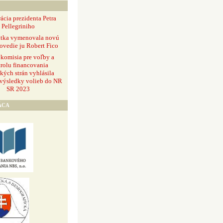
ácia prezidenta Petra
Pellegriniho
ntka vymenovala novú
ovedie ju Robert Fico
 komisia pre voľby a
rolu financovania
ckých strán vyhlásila
 výsledky volieb do NR
SR 2023
ÁCA