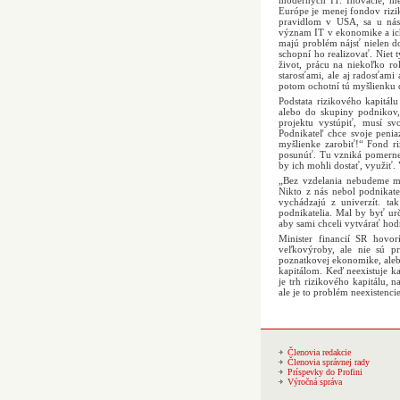
moderných IT. Inovácie, med
Európe je menej fondov rizik
pravidlom v USA, sa u nás s
význam IT v ekonomike a ich 
majú problém nájsť nielen do
schopní ho realizovať. Niet 
život, prácu na niekoľko ro
starosťami, ale aj radosťami
potom ochotní tú myšlienku 
Podstata rizikového kapitálu
alebo do skupiny podnikov,
projektu vystúpiť, musí sv
Podnikateľ chce svoje penia
myšlienke zarobiť!“ Fond ri
posunúť. Tu vzniká pomerne 
by ich mohli dostať, využiť. 
„Bez vzdelania nebudeme ma
Nikto z nás nebol podnikate
vychádzajú z univerzít. ta
podnikatelia. Mal by byť ur
aby sami chceli vytvárať hod
Minister financií SR hovor
veľkovýroby, ale nie sú pr
poznatkovej ekonomike, alebo 
kapitálom. Keď neexistuje ka
je trh rizikového kapitálu, 
ale je to problém neexistenci
Členovia redakcie
Členovia správnej rady
Príspevky do Profini
Výročná správa