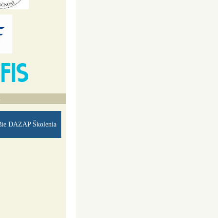
A
šie DAZAP Školenia