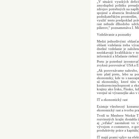
„V situácii vysokých defi
zmysluplnú politiku presad
zdrojov potrebných na napĺňani
spojené a absencia štruktur
podnikateľským prostredím, 
využiť tento predpoklad pr
rast nebude dlhodobo udrž
pilierov,“ poznamenáva I. Mi
Vzdelávanie a poznatky
Medzi jednotlivými oblasťam
oblasti vzdelania treba výr
dnešné vzdelanie je založen
nezískavajú kvalifikáciu v t
informácií a hľadanie riešen
Preto je potrebné investova
zvyknú porovnávať USA a Eur
„Ak porovnávame nahrubo, t
toto platí preto, lebo sa 
ekonomiky, kde to s naozajs
sú ekonomiky, ktoré túto v
konkurencieschopnosti a eko
krajiny ako Írsko, Fínsko, k
verejné sú výraznejšie ako v 
IT a ekonomický rast
Existuje všeobecný konsenz
ekonomický rast a tvorbu pr
Tvrdí to Menbere Workie T
rozvinutých krajín dosiahla 
aj „vďaka“ zaostalosti vo 
vývojom e-commerce, e-gove
produktivity práce a kapitál
IT majú prami vplyv na efek