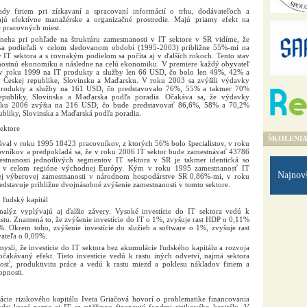
ady firiem pri získavaní a spracovaní informácií o trhu, dodávateľoch a
jú efektívne manažérske a organizačné prostredie. Majú priamy efekt na
e pracovných miest.
eha pri pohľade na štruktúru zamestnanosti v IT sektore v SR vidíme, že
li sa podieľali v celom sledovanom období (1995-2003) približne 55%-mi na
IT sektora a s rovnakým podielom sa počíta aj v ďalších rokoch. Tento stav
mostnú ekonomiku a následne na celú ekonomiku. V premiere každý obyvateľ
 v roku 1999 na IT produkty a služby len 66 USD, čo bolo len 49%, 42% a
Českej republike, Slovinsku a Maďarsku. V roku 2003 sa zvýšili výdavky
produkty a služby na 161 USD, čo predstavovalo 76%, 55% a takmer 70%
publiky, Slovinska a Maďarska podľa poradia. Očakáva sa, že výdavky
oku 2006 zvýšia na 216 USD, čo bude predstavovať 86,6%, 58% a 70,2%
bliky, Slovinska a Maďarská podľa poradia.
ektore
ŠKOLENI
ával v roku 1995 18423 pracovníkov, z ktorých 56% bolo špecialistov, v roku
ovníkov a predpokladá sa, že v roku 2006 IT sektor bude zamestnávať 43786
estnanosti jednotlivých segmentov IT sektora v SR je takmer identická so
IT v celom regióne východnej Európy. Kým v roku 1995 zamestnanosť IT
Najnov
vej výberovej zamestnanosti v národnom hospodárstve SR 0,86%-mi, v roku
dstavuje približne dvojnásobné zvýšenie zamestnanosti v tomto sektore.
o ľudský kapitál
alýz vyplývajú aj ďalšie závery. Vysoké investície do IT sektora vedú k
u. Znamená to, že zvýšenie investície do IT o 1%, zvyšuje rast HDP o 0,11%
 Okrem toho, zvýšenie investície do služieb a software o 1%, zvyšuje rast
ateľa o 0,09%.
slí, že investície do IT sektora bez akumulácie ľudského kapitálu a rozvoja
očakávaný efekt. Tieto investície vedú k rastu iných odvetví, najmä sektora
nosť, produktivitu práce a vedú k rastu miezd a poklesu nákladov firiem a
opnosti.
iácie rizikového kapitálu Iveta Griačová hovorí o problematike financovania