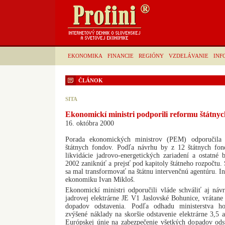
EKONOMIKA
FINANCIE
REGIÓNY
VZDELÁVANIE
INF
ČLÁNOK
SITA
Ekonomickí ministri podporili reformu štátny
16. októbra 2000
Porada ekonomických ministrov (PEM) odporučila 
štátnych fondov. Podľa návrhu by z 12 štátnych fon
likvidácie jadrovo-energetických zariadení a ostatné
2002 zaniknúť a prejsť pod kapitoly štátneho rozpočtu. 
sa mal transformovať na štátnu intervenčnú agentúru. I
ekonomiku Ivan Mikloš.
Ekonomickí ministri odporučili vláde schváliť aj návr
jadrovej elektrárne JE V1 Jaslovské Bohunice, vrátane
dopadov odstavenia. Podľa odhadu ministerstva ho
zvýšené náklady na skoršie odstavenie elektrárne 3,5 
Európskej únie na zabezpečenie všetkých dopadov odst