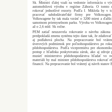
Sk. Ministri ďalej vzali na vedomie informáciu o vý
automobilovú výrobu v regióne Záhoria. O tomto m
rokovať jednotlivé rezorty. Podľa I. Mikloša by v 
pracovať subdodávateľské firmy pre Volkswage
Volkswagene by tak mala vzrásť o 3200 miest a ďalšíc
samotnom priemyselnom parku. Výroba vo Volkswagene
až o 2,6 mld. Sk ročne.
PEM zatiaľ neuzavrela rokovanie o návrhu zákona 
predpokladá zmenu systému tejto dane tak, že zdaňovať 
aj podlahová plocha. Na prepracovanie bol vráte
úverových podmienok pre poľnohospodárstvo po roku 
pôdohospodárstva. Podľa vicepremiéra pre ekonomiku 
postup z hľadiska poskytovania záruk, ako aj zdroje 
musieť ministerstvo pôdohospodárstva hľadať vo sv
materiáli by mal minister pôdohospodárstva rokovať ešt
financií. Na prepracovanie bol vrátený aj návrh stanov