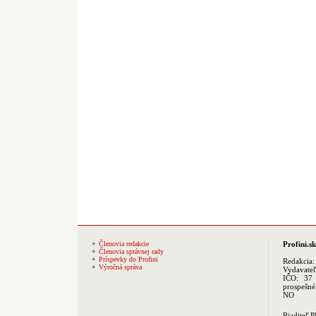
Členovia redakcie
Profini.sk
Členovia správnej rady
Príspevky do Profini
Redakcia
Výročná správa
Vydavate
IČO: 37 
prospešné
NO
Riaditeľ 