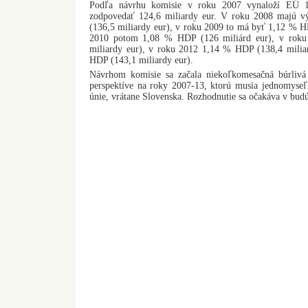
Podľa návrhu komisie v roku 2007 vynaloží EÚ 
zodpovedať 124,6 miliardy eur. V roku 2008 majú 
(136,5 miliardy eur), v roku 2009 to má byť 1,12 % H
2010 potom 1,08 % HDP (126 miliárd eur), v roku
miliardy eur), v roku 2012 1,14 % HDP (138,4 milia
HDP (143,1 miliardy eur).
Návrhom komisie sa začala niekoľkomesačná búrlivá 
perspektíve na roky 2007-13, ktorú musia jednomyseľn
únie, vrátane Slovenska. Rozhodnutie sa očakáva v bud