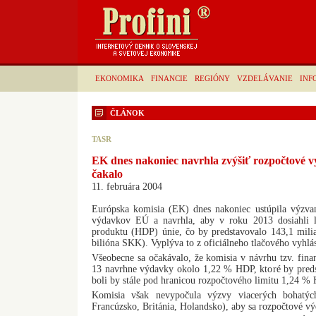
EKONOMIKA
FINANCIE
REGIÓNY
VZDELÁVANIE
INF
ČLÁNOK
TASR
EK dnes nakoniec navrhla zvýšiť rozpočtové 
čakalo
11. februára 2004
Európska komisia (EK) dnes nakoniec ustúpila výzv
výdavkov EÚ a navrhla, aby v roku 2013 dosiahli
produktu (HDP) únie, čo by predstavovalo 143,1 mili
bilióna SKK). Vyplýva to z oficiálneho tlačového vyhlá
Všeobecne sa očakávalo, že komisia v návrhu tzv. fina
13 navrhne výdavky okolo 1,22 % HDP, ktoré by predst
boli by stále pod hranicou rozpočtového limitu 1,24 %
Komisia však nevypočula výzvy viacerých bohatýc
Francúzsko, Británia, Holandsko), aby sa rozpočtové v