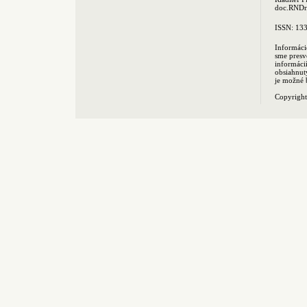
doc.RNDr.
ISSN: 13
Informáci
sme presv
informác
obsiahnut
je možné 
Copyrigh