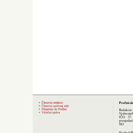
Členovia redakcie
Profini.sk
Členovia správnej rady
Príspevky do Profini
Redakcia
Výročná správa
Vydavate
IČO: 37 
prospešné
NO
Riaditeľ 