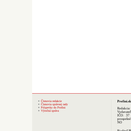
Členovia redakcie
Profini.sk
Členovia správnej rady
Príspevky do Profini
Redakcia
Výročná správa
Vydavate
IČO: 37 
prospešné
NO
Riaditeľ 