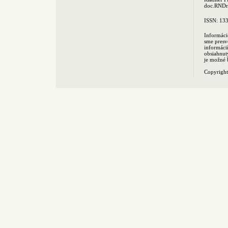
doc.RNDr.
ISSN: 13
Informáci
sme presv
informác
obsiahnut
je možné 
Copyrigh