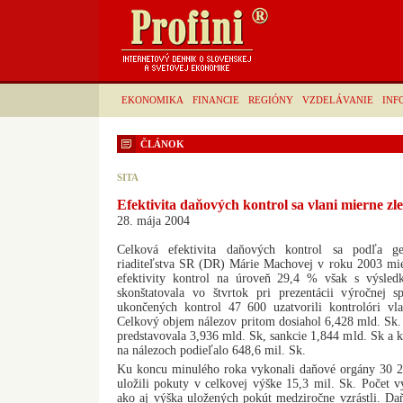
EKONOMIKA
FINANCIE
REGIÓNY
VZDELÁVANIE
INF
ČLÁNOK
SITA
Efektivita daňových kontrol sa vlani mierne zle
28. mája 2004
Celková efektivita daňových kontrol sa podľa ge
riaditeľstva SR (DR) Márie Machovej v roku 2003 mier
efektivity kontrol na úroveň 29,4 % však s výsled
skonštatovala vo štvrtok pri prezentácii výročnej
ukončených kontrol 47 600 uzatvorili kontrolóri vl
Celkový objem nálezov pritom dosiahol 6,428 mld. Sk.
predstavovala 3,936 mld. Sk, sankcie 1,844 mld. Sk a 
na nálezoch podieľalo 648,6 mil. Sk.
Ku koncu minulého roka vykonali daňové orgány 30 2
uložili pokuty v celkovej výške 15,3 mil. Sk. Počet 
ako aj výška uložených pokút medziročne vzrástli. Da