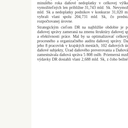
minulého roka daňové nedoplatky v celkovej výšk
vymožiteľných len približne 31,743 mld. Sk. Nevymoži
mld. Sk a nedoplatky podnikov v konkurze 31,020 ml
vybrali vlani spolu 204,731 mld. Sk, čo predst
rozpočtovanej úrovne.
Strategickým cieľom DR na najbližšie obdobie je 
daňovej správy zameraná na zmenu štruktúry daňovej sp
a efektívnosti práce. Mal by sa optimalizovať celkov
procesného a organizačného auditu daňovej správy. 
jeho 8 pracovísk v krajských mestách, 102 daňových ú
daňové subjekty, Úrad daňového preverovania a Daňová
zamestnávala daňová správa 5 808 osôb. Priemerná mzd
výdavky DR dosiahli vlani 2,688 mld. Sk, z čoho bežné