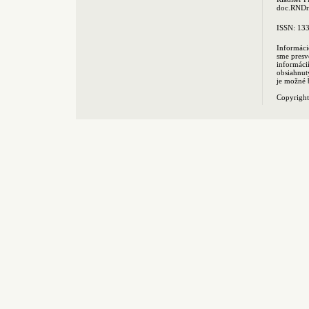
doc.RNDr.
ISSN: 13
Informáci
sme presv
informác
obsiahnut
je možné 
Copyrigh