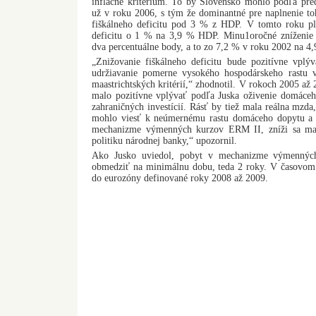
inflačné kritérium. To by Slovensko mohlo podľa pred
už v roku 2006, s tým že dominantné pre naplnenie to
fiškálneho deficitu pod 3 % z HDP. V tomto roku plá
deficitu o 1 % na 3,9 % HDP. Minu1oročné zníženie d
dva percentuálne body, a to zo 7,2 % v roku 2002 na 4
„Znižovanie fiškálneho deficitu bude pozitívne vpl
udržiavanie pomerne vysokého hospodárskeho rastu v
maastrichtských kritérií,“ zhodnotil. V rokoch 2005 až 
malo pozitívne vplývať podľa Juska oživenie domáce
zahraničných investícií. Rásť by tiež mala reálna mzda,
mohlo viesť k neúmernému rastu domáceho dopytu a
mechanizme výmenných kurzov ERM II, zníži sa man
politiku národnej banky,“ upozornil.
Ako Jusko uviedol, pobyt v mechanizme výmennýc
obmedziť na minimálnu dobu, teda 2 roky. V časovom 
do eurozóny definované roky 2008 až 2009.