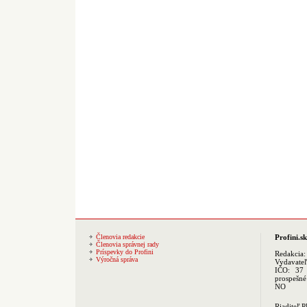
Členovia redakcie
Profini.sk
Členovia správnej rady
Príspevky do Profini
Redakcia
Výročná správa
Vydavate
IČO: 37 
prospešné
NO
Riaditeľ 