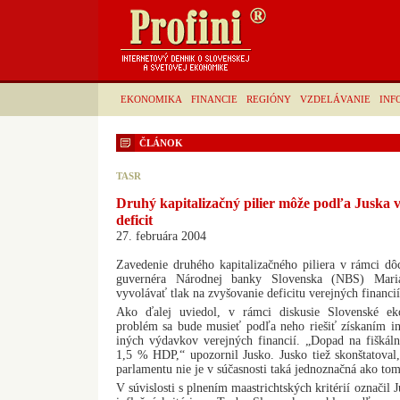
EKONOMIKA
FINANCIE
REGIÓNY
VZDELÁVANIE
INF
ČLÁNOK
TASR
Druhý kapitalizačný pilier môže podľa Juska v
deficit
27. februára 2004
Zavedenie druhého kapitalizačného piliera v rámci 
guvernéra Národnej banky Slovenska (NBS) Mari
vyvolávať tlak na zvyšovanie deficitu verejných financií
Ako ďalej uviedol, v rámci diskusie Slovenské e
problém sa bude musieť podľa neho riešiť získaním 
iných výdavkov verejných financií. „Dopad na fiškáln
1,5 % HDP,“ upozornil Jusko. Jusko tiež skonštatoval,
parlamentu nie je v súčasnosti taká jednoznačná ako to
V súvislosti s plnením maastrichtských kritérií označi