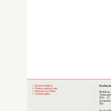
Členovia redakcie
Profini.sk
Členovia správnej rady
Príspevky do Profini
Redakcia
Výročná správa
Vydavate
IČO: 37 
prospešné
NO
Riaditeľ 