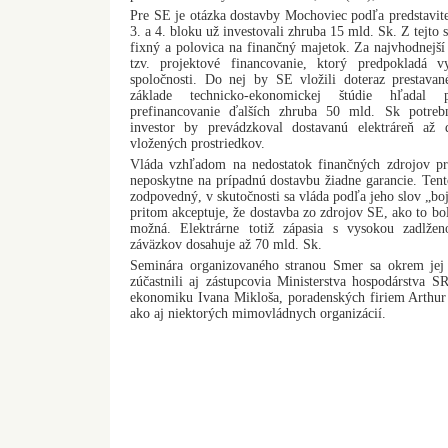
Pre SE je otázka dostavby Mochoviec podľa predstavit
3. a 4. bloku už investovali zhruba 15 mld. Sk. Z tejto
fixný a polovica na finančný majetok. Za najvhodnejš
tzv. projektové financovanie, ktorý predpokladá vy
spoločnosti. Do nej by SE vložili doteraz prestava
základe technicko-ekonomickej štúdie hľadal p
prefinancovanie ďalších zhruba 50 mld. Sk potreb
investor by prevádzkoval dostavanú elektráreň až 
vložených prostriedkov.
Vláda vzhľadom na nedostatok finančných zdrojov pri
neposkytne na prípadnú dostavbu žiadne garancie. Tent
zodpovedný, v skutočnosti sa vláda podľa jeho slov „bo
pritom akceptuje, že dostavba zo zdrojov SE, ako to bol
možná. Elektrárne totiž zápasia s vysokou zadlže
záväzkov dosahuje až 70 mld. Sk.
Seminára organizovaného stranou Smer sa okrem jej 
zúčastnili aj zástupcovia Ministerstva hospodárstva 
ekonomiku Ivana Mikloša, poradenských firiem Arthur
ako aj niektorých mimovládnych organizácií.