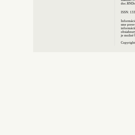
doc.RNDr.
ISSN: 13
Informáci
sme presv
informác
obsiahnut
je možné 
Copyrigh