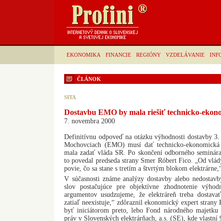
EKONOMIKA
FINANCIE
REGIÓNY
VZDELÁVANIE
INF
ČLÁNOK
SITA
Dostavbu EMO by mala riešiť technicko-ekono
7. novembra 2000
Definitívnu odpoveď na otázku výhodnosti dostavby 3. a
Mochovciach (EMO) musí dať technicko-ekonomická š
mala zadať vláda SR. Po skončení odborného seminára
to povedal predseda strany Smer Róbert Fico. „Od vlá
povie, čo sa stane s tretím a štvrtým blokom elektrárne,
V súčasnosti známe analýzy dostavby alebo nedostav
slov postačujúce pre objektívne zhodnotenie výhod
argumentov usudzujeme, že elektráreň treba dostavať
zatiaľ neexistuje,“ zdôraznil ekonomický expert stran
byť iniciátorom preto, lebo Fond národného majetk
práv v Slovenských elektrárňach, a.s. (SE), kde vlastn