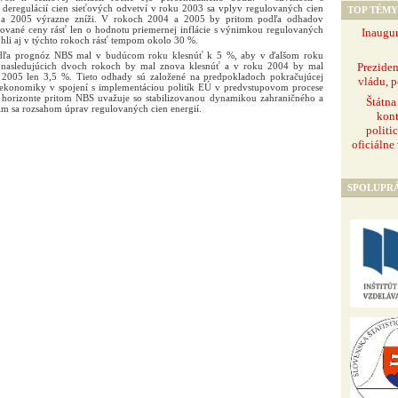
eregulácií cien sieťových odvetví v roku 2003 sa vplyv regulovaných cien
TOP TÉMY
 a 2005 výrazne zníži. V rokoch 2004 a 2005 by pritom podľa odhadov
lované ceny rásť len o hodnotu priemernej inflácie s výnimkou regulovaných
Inaugur
hli aj v týchto rokoch rásť tempom okolo 30 %.
dľa prognóz NBS mal v budúcom roku klesnúť k 5 %, aby v ďalšom roku
Prezide
 nasledujúcich dvoch rokoch by mal znova klesnúť a v roku 2004 by mal
2005 len 3,5 %. Tieto odhady sú založené na predpokladoch pokračujúcej
vládu, p
ej ekonomiky v spojení s implementáciou politík EÚ v predvstupovom procese
horizonte pritom NBS uvažuje so stabilizovanou dynamikou zahraničného a
Štátna
m sa rozsahom úprav regulovaných cien energií.
kont
politi
oficiálne
SPOLUPR