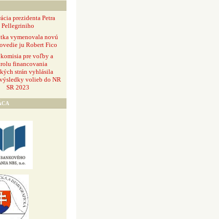
ácia prezidenta Petra
Pellegriniho
ntka vymenovala novú
ovedie ju Robert Fico
 komisia pre voľby a
rolu financovania
ckých strán vyhlásila
 výsledky volieb do NR
SR 2023
ÁCA