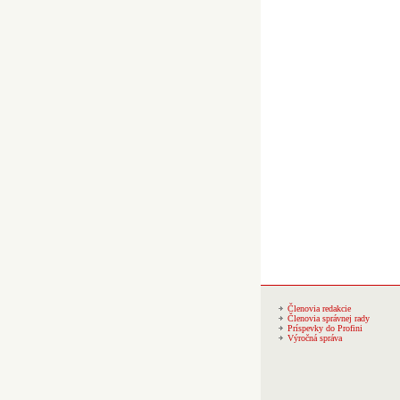
Členovia redakcie
Členovia správnej rady
Príspevky do Profini
Výročná správa