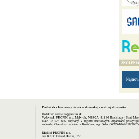
ŠKOLENI
Najnov
Profini.sk
- Internetový denník o slovenskej a svetovej ekonomike
Redakcia:
riaditelno@profini.sk
Vydavateľ:
PROFINI n.o.
Malý trh, 7089/2A, 811 08 Bratislava – Staré Mes
IČO: 37 924 826, zapísaný v registri neziskových organizácií poskytujú
vedeného Obvodným úradom v Bratislave, reg. číslo: OVVS-1046/218/2007
Riaditeľ PROFINI n.o.
doc.RNDr. Eduard Hozlár, CSc.