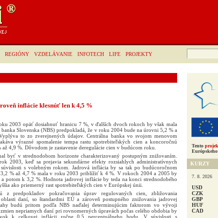
Hľadať:
REGIÓNY
VZDELÁVANIE
INFOTECH
LIFE
PROJEKTY
oveň inflácie klesnúť len k 4,5 %
roku 2003 opäť dosiahnuť hranicu 7 %, v ďalších dvoch rokoch by však mala
á banka Slovenska (NBS) predpokladá, že v roku 2004 bude na úrovni 5,2 % a
Vyplýva to zo zverejnených údajov. Centrálna banka vo svojom menovom
káva výrazné spomalenie tempa rastu spotrebiteľských cien a koncoročnú
Tento
projek
5 % až 4,9 %. Dôvodom je zastavenie deregulácie cien v budúcom roku.
Európskeho 
 mal byť v strednodobom horizonte charakterizovaný postupným znižovaním.
k 2003, keď sa prejavia sekundárne efekty rozsiahlych administratívnych
KURZY
v súvislosti s volebným rokom. Jadrová inflácia by sa tak po budúcoročnom
 3,2 % až 4,7 % mala v roku 2003 priblížiť k 4 %. V rokoch 2004 a 2005 by
7. 8. 2026
 a potom k 3,2 %. Hodnota jadrovej inflácie by teda na konci strednodobého
ššia ako priemerný rast spotrebiteľských cien v Európskej únii.
USD
CZK
jú z predpokladov pokračovania úprav regulovaných cien, zbližovania
GBP
v oblasti daní, so štandardmi EÚ a zároveň postupného znižovania jadrovej
HUF
zásahy budú pritom podľa NBS naďalej determinujúcim faktorom vo vývoji
CAD
v zmien nepriamych daní pri rovnomerných úpravách počas celého obdobia by
vok k celkovej inflácii ročne 0,5 percentuálneho bodu. V súvislosti s