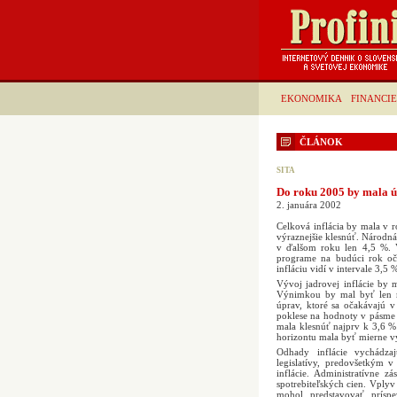
EKONOMIKA
FINANCIE
ČLÁNOK
SITA
Do roku 2005 by mala úr
2. januára 2002
Celková inflácia by mala v 
výraznejšie klesnúť. Národn
v ďalšom roku len 4,5 %. 
programe na budúci rok oča
infláciu vidí v intervale 3,
Vývoj jadrovej inflácie by
Výnimkou by mal byť len ro
úprav, ktoré sa očakávajú 
poklese na hodnoty v pásme
mala klesnúť najprv k 3,6 %
horizontu mala byť mierne vy
Odhady inflácie vychádza
legislatívy, predovšetkým 
inflácie. Administratívne 
spotrebiteľských cien. Vply
mohol predstavovať príspe