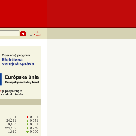
RSS
Autori
t
je podporený z
sociálneho fondu
1,154
0,001
24,261
0,051
0,858
0,001
364,500
0,750
1,616
0,000