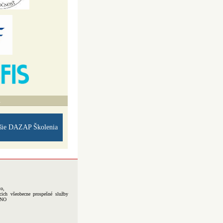
A
šie DAZAP Školenia
to,
cich všeobecne prospešné služby
-NO