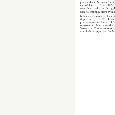
predpokladaným ukončením d
na infláciu v rokoch 2004
centrálnej banky mohli regu
cien nájomného, ktoré by mo
Index cien výrobcov by po
stúpol na 5,3 %. V rokoch
predstavovať 4 % a v roku 
reštrukturalizácie slovensk
Slovenska. V strednodobom 
domáceho dopytu a znižujúci