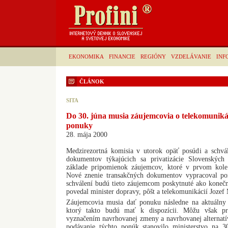
EKONOMIKA
FINANCIE
REGIÓNY
VZDELÁVANIE
INF
ČLÁNOK
SITA
Do 30. júna musia záujemcovia o telekomuniká
ponuky
28. mája 2000
Medzirezortná komisia v utorok opäť posúdi a schvál
dokumentov týkajúcich sa privatizácie Slovenských 
základe pripomienok záujemcov, ktoré v prvom kole 
Nové znenie transakčných dokumentov vypracoval por
schválení budú tieto záujemcom poskytnuté ako konečn
povedal minister dopravy, pôšt a telekomunikácií Jozef
Záujemcovia musia dať ponuku následne na aktuálny 
ktorý takto budú mať k dispozícii. Môžu však pre
vyznačením navrhovanej zmeny a navrhovanej alternatí
podávanie týchto ponúk stanovilo ministerstvo na 