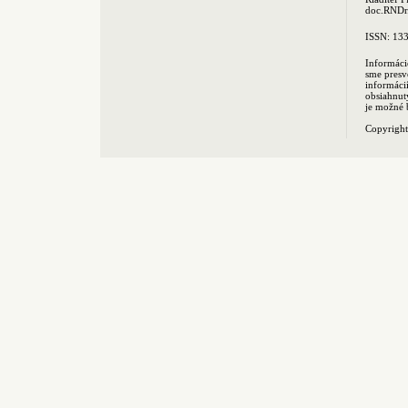
doc.RNDr.
ISSN: 13
Informáci
sme presv
informác
obsiahnut
je možné 
Copyrigh