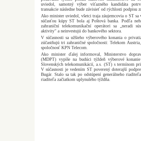
uviedol, samotný výber víťazného kandidáta potr
transakcie následne bude závisieť od rýchlosti podpisu 
Ako minister uviedol, všetci traja záujemcovia o ST sa 
súčasťou kúpy ST bola aj Poštová banka. Podľa neho
zahraniční telekomunikační operátori sa „neradi sú
aktivity“ a neinvestujú do bankového sektora.
V súčasnosti sa užšieho výberového konania o privati
zúčastňujú tri zahraničné spoločnosti: Telekom Austri
spoločnosť KPN Telecom.
Ako minister ďalej informoval, Ministerstvo dopra
(MDPT) vypíše na budúci týždeň výberové konanie 
Slovenských telekomunikácií, a.s. (ST) s termínom prih
V súčasnosti je vedením ST poverený doterajší podpre
Bugár. Stalo sa tak po odstúpení generálneho riadite
riaditeľa začiatkom uplynulého týždňa.