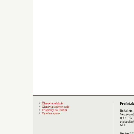
Členovia redakcie
Profini.sk
Členovia správnej rady
Príspevky do Profini
Redakcia
Výročná správa
Vydavate
IČO: 37 
prospešné
NO
Riaditeľ 