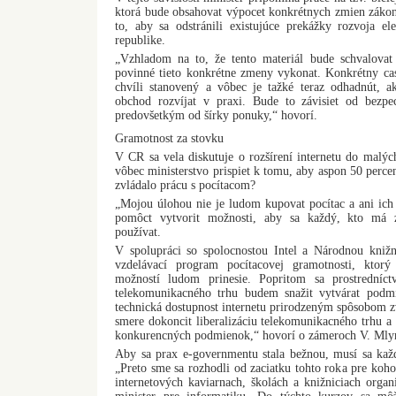
ktorá bude obsahovat výpocet konkrétnych zmien záko
to, aby sa odstránili existujúce prekážky rozvoja e
republike.
„Vzhladom na to, že tento materiál bude schvalovat 
povinné tieto konkrétne zmeny vykonat. Konkrétny caso
chvíli stanovený a vôbec je tažké teraz odhadnút, a
obchod rozvíjat v praxi. Bude to závisiet od bezpe
predovšetkým od šírky ponuky,“ hovorí.
Gramotnost za stovku
V CR sa vela diskutuje o rozšírení internetu do malý
vôbec ministerstvo prispiet k tomu, aby aspon 50 perce
zvládalo prácu s pocítacom?
„Mojou úlohou nie je ludom kupovat pocítac a ani ich nú
pomôct vytvorit možnosti, aby sa každý, kto má z
používat.
V spolupráci so spolocnostou Intel a Národnou kniž
vzdelávací program pocítacovej gramotnosti, ktor
možností ludom prinesie. Popritom sa prostredníc
telekomunikacného trhu budem snažit vytvárat podm
technická dostupnost internetu prirodzeným spôsobom z
smere dokoncit liberalizáciu telekomunikacného trhu a
konkurencných podmienok,“ hovorí o zámeroch V. Mly
Aby sa prax e-governmentu stala bežnou, musí sa každ
„Preto sme sa rozhodli od zaciatku tohto roka pre koh
internetových kaviarnach, školách a knižniciach organ