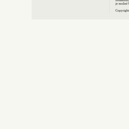
obsiahnut
je možné 
Copyrigh