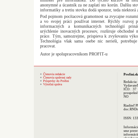
minister pre informatiku. Do týchto kurzov sa mô
anonymné a úcastník za ne zaplatí sto korún. Dalšiu sto
informatiky a tretiu stovku dodá sponzor, teda niektorá 
Pod pojmom pocítacová gramotnost sa zvycajne rozumie
a vo svojej práci používat internet. Rýchly rozvoj 
informacných a komunikacných technológií prin
urýchlenie inovacných procesov, rozširuje obchodné m
práce. Tým, samozrejme, prispieva k zvyšovaniu výk
Technológia však sama osebe nic nerieši, potrebuje
pracovat.
Autor je spolupracovníkom PROFIT-u
Členovia redakcie
Profini.sk
Členovia správnej rady
Príspevky do Profini
Redakcia
Výročná správa
Vydavate
IČO: 37 
prospešné
NO
Riaditeľ 
doc.RNDr.
ISSN: 13
Informáci
sme presv
informác