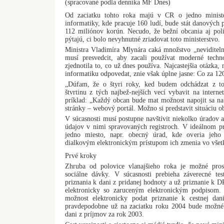
(spracované podla denníka MF Dnes)
Od zaciatku tohto roka majú v CR o jedno ministe
informatiky, kde pracuje 160 ludí, bude stát danových 
112 miliónov korún. Necudo, že bežní obcania aj poli
pýtajú, ci bolo nevyhnutné zriadovat toto ministerstvo.
Ministra Vladimíra Mlynára caká množstvo „neviditeln
musí presvedcit, aby zacali používat moderné techn
zjednotila to, co už dnes používa. Najcastejšia otázka,
informatiku odpovedat, znie však úplne jasne: Co za 12
„Dúfam, že o štyri roky, ked budem odchádzat z to
štvrtinu z tých najbež-nejších vecí vybavit na intern
príklad: „Každý obcan bude mat možnost napojit sa na r
stránky – webový portál. Možno si predstavit situáciu ob
V súcasnosti musí postupne navštívit niekolko úradov a
údajov v nimi spravovaných registroch. V ideálnom pr
jedno miesto, napr. obecný úrad, kde overia jeho
dialkovým elektronickým prístupom ich zmenia vo všetk
Prvé kroky
Zhruba od polovice vlanajšieho roka je možné prost
sociálne dávky. V súcasnosti prebieha záverecné tes
priznania k dani z pridanej hodnoty a už priznanie k 
elektronicky so zaruceným elektronickým podpisom. 
možnost elektronicky podat priznanie k cestnej dan
pravdepodobne už na zaciatku roku 2004 bude možné 
dani z príjmov za rok 2003.