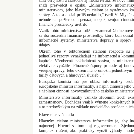
Cast verejnosti a ciastocne aj médiá tvrdia, že nové mini
snaží presvedcit o opaku. „Ministerstvo informati
ministerstvom, jeho hlavným cielom je systémovo koor
správy. A to sa dosial príliš nedarilo,“ tvrdí V. Mlyná
nebude len požieracom penazí, naopak, svojou cinnost
financné prostriedky ušetrilo.
Vznik tohto ministerstva totiž neznamenal žiadne nové 
sa iba sústredili financné prostriedky, ktoré boli dosi
informacné systémy, ministerstva dopravy a spojo
údajov.
Okrem toho v tohtorocnom štátnom rozpocte sú po
jednotlivé rezorty vynakladajú na informacné a komuni
kapitole Všeobecná pokladnicná správa, a ministers
efektívne využitie. Financné úspory prinesie aj budo
verejnej správy, lebo okrem iného umožní jednotlivým
tarify dátových a hlasových služieb…“
Európska komisia má pre oblast informatiky osobi
európskeho ministra informatiky, a nápln cinnosti jeho 
s náplnou cinnosti novovzniknutého ceského ministerstv
Ministerstvo informatiky vzniklo zlúcením troch exis
zamestnancov. Dochádza však k výmene konkrétnych lud
a to predovšetkým na základe nezávislého posúdenia ic
Klávesnice vládnutia
Hlavným cielom ministerstva informatiky je, aby lu
najmenej. Hovorí sa tomu aj e-government. Zjedno
komplex riešení, ako prakticky využit výhody moder