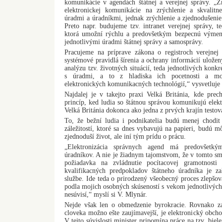
komunikácie v agendách štátnej a verejnej správy. „Z
elektronickej komunikácie na zrýchlenie a skvalitn
úradmi a úradníkmi, jednak zrýchlenie a zjednodušeni
Preto napr. budujeme tzv. intranet verejnej správy, t
ktorá umožní rýchlu a predovšetkým bezpecnú výmen
jednotlivými úradmi štátnej správy a samosprávy.
Pracujeme na príprave zákona o registroch verejnej 
systémové pravidlá šírenia a ochrany informácií uložen
analýzu tzv. životných situácií, teda jednotlivých kon
s úradmi, a to z hladiska ich pocetnosti a možn
elektronických komunikacných technológií,“ vysvetluje 
Najdalej je v takejto praxi Velká Británia, kde prec
princíp, ked ludia so štátnou správou komunikujú elekt
Velká Británia dokonca ako jedna z prvých krajín testova
To, že bežní ludia i podnikatelia budú menej chodi
záležitostí, ktoré sa dnes vybavujú na papieri, budú mô
zjednoduší život, ale iní tým prídu o prácu.
„Elektronizácia správnych agend má predovšetkým
úradníkov. A nie je žiadnym tajomstvom, že v tomto sm
požiadavka na zvládnutie pocítacovej gramotnost
kvalifikacných predpokladov štátneho úradníka je z
službe. Ide teda o prirodzený všeobecný proces zlepšov
podla mojich osobných skúseností s vekom jednotlivých
nesúvisí,“ myslí si V. Mlynár.
Nejde však len o obmedzenie byrokracie. Rovnako z
cloveka možno ešte zaujímavejší, je elektronický obcho
V tejto súvislosti minister pripomína práce na tzv. bie