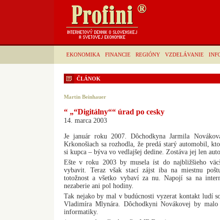
EKONOMIKA
FINANCIE
REGIÓNY
VZDELÁVANIE
INF
ČLÁNOK
Martin Beinhauer
“ „“Digitálny““ úrad po cesky
14. marca 2003
Je január roku 2007. Dôchodkyna Jarmila Novákov
Krkonošiach sa rozhodla, že predá starý automobil, kt
si kupca – býva vo vedlajšej dedine. Zostáva jej len aut
Ešte v roku 2003 by musela íst do najbližšieho väc
vybavit. Teraz však stací zájst iba na miestnu pošt
totožnost a všetko vybaví za nu. Napojí sa na intern
nezaberie ani pol hodiny.
Tak nejako by mal v budúcnosti vyzerat kontakt ludí so
Vladimíra Mlynára. Dôchodkyni Novákovej by malo ul
informatiky.