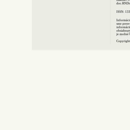
doc.RNDr.
ISSN: 13
Informáci
sme presv
informác
obsiahnut
je možné 
Copyrigh