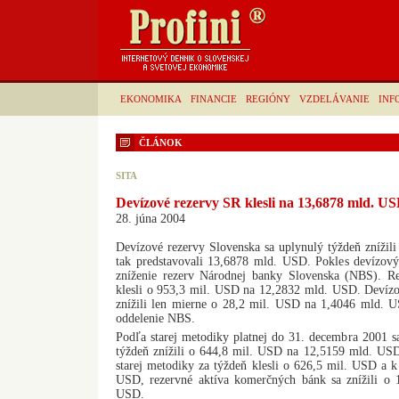
EKONOMIKA
FINANCIE
REGIÓNY
VZDELÁVANIE
INF
ČLÁNOK
SITA
Devízové rezervy SR klesli na 13,6878 mld. U
28. júna 2004
Devízové rezervy Slovenska sa uplynulý týždeň znížil
tak predstavovali 13,6878 mld. USD. Pokles devízový
zníženie rezerv Národnej banky Slovenska (NBS). Re
klesli o 953,3 mil. USD na 12,2832 mld. USD. Devíz
znížili len mierne o 28,2 mil. USD na 1,4046 mld. 
oddelenie NBS.
Podľa starej metodiky platnej do 31. decembra 2001 s
týždeň znížili o 644,8 mil. USD na 12,5159 mld. US
starej metodiky za týždeň klesli o 626,5 mil. USD a k
USD, rezervné aktíva komerčných bánk sa znížili o
USD.