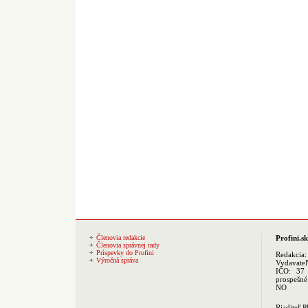
Členovia redakcie
Profini.sk
Členovia správnej rady
Príspevky do Profini
Redakcia
Výročná správa
Vydavate
IČO: 37 
prospešné
NO
Riaditeľ 