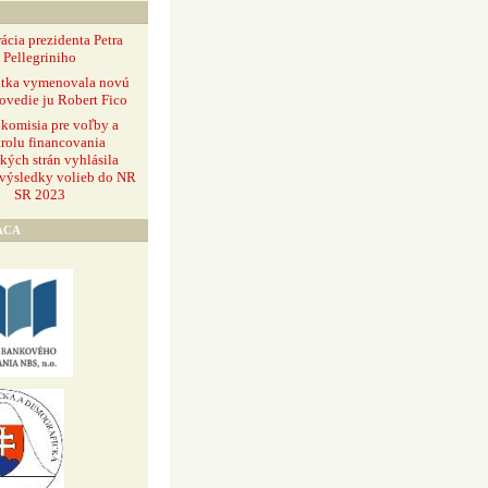
ácia prezidenta Petra
Pellegriniho
ntka vymenovala novú
ovedie ju Robert Fico
 komisia pre voľby a
rolu financovania
ckých strán vyhlásila
 výsledky volieb do NR
SR 2023
ÁCA