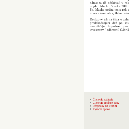
nárast sa dá očakávať v ro
doplnil Macho. V roku 2005 
Sk. Macho počíta tento rok 
investíciami, ale aj tlaku ras
Devízový trh na čísla o zah
predchádzajúci deň po int
neopúšťajú. Impulzom pre
investorov,“ zdôraznil Gábriš
Členovia redakcie
Členovia správnej rady
Príspevky do Profini
Výročná správa