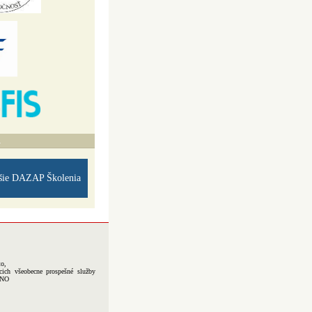
A
šie DAZAP Školenia
to,
cich všeobecne prospešné služby
-NO