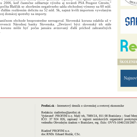
ku 2006, keď čiastočne odštartuje výrobu aj továreň PSA Peugeot Citroën,“
počíta Blaščák so zhoršením negatívneho salda obchodnej výmeny na 60 mld.
s ďalším rozšírením deficitu na 52 mld. Sk, najmä kvôli importom vyvolaným
túcej domácej spotreby na importy.
raničnom obchode bezprostredne nereagoval. Slovenská koruna oslabila už v
ervencii Národnej banky Slovenska. „Devízoví býci slovenský trh stále
 korunu môže byť počas januára avizovaný ďalší príchod zahraničných
.
ŠKOLENI
Najnov
Profini.sk
- Internetový denník o slovenskej a svetovej ekonomike
Redakcia:
riaditelno@profini.sk
Vydavateľ:
PROFINI n.o.
Malý trh, 7089/2A, 811 08 Bratislava – Staré Mes
IČO: 37 924 826, zapísaný v registri neziskových organizácií poskytujú
vedeného Obvodným úradom v Bratislave, reg. číslo: OVVS-1046/218/2007
Riaditeľ PROFINI n.o.
doc.RNDr. Eduard Hozlár, CSc.