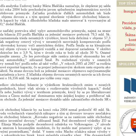
TOP TÉMY
ľa analytika Ľudovej banky Mária Blaščáka naznačuje, že zlepšenie jej salda
ovici roka 2004 bolo prechodným javom spôsobeným implementáciou nových
Inaugur
bilovom priemysle. Začiatku produkcie ďalších automobiliek tak bude
t objemu dovozu a s tým spojené zhoršenie výsledkov obchodnej bilancie.
ch kapacít by však z dlhodobého hľadiska malo smerovať k vyrovnaným až
Prezide
,“ dodal Blaščák.
vládu, p
e naďalej pretrváva silný vplyv automobilového priemyslu, najmä na strane
Štátna
ahla bilancia ZO podľa Blačšáka za jedenásť mesiacov prebytok 79,5 mld. Sk.
 zaznamenala trieda nerastných výrobkov, ktorá bola deficitná v objeme 57,3
kont
však negatívny cenový vývoj v nerastných surovinách kompenzovalo podľa
politi
 slovenskej koruny voči americkému doláru. Podľa Šmála sa na klesajúcom
oficiálne
ený objem vývozu v kategórií vozidlá a iné dopravné zariadenia. V októbri
edziročne len o 3,9 %, kým v úvode roka to bolo až okolo 30 %. Ostatné
nejšie zmeny. „To len potvrdzuje stále rastúcu závislosť ekonomiky len od
dnej automobilky,“ zdôraznil Šmál. Po rozbehnutí výroby v ostatných
y nemali byť podľa neho až také veľké. „V rokoch 2005 až 2007 sa rozšíria
SPOLUPR
ové exportné kapacity, čo sa prejaví jednorazovým skokom rastu exportu ako
 Gábriš. Na strane dovozu boli za jedenásť mesiacov objemovo najvýznamnejšie
é zariadenia a kovy. Z hľadiska objemu dovozu nerastných surovín sa ich dovoz
ení o 16,356 mld. Sk najmä pre vyššie ceny ropy.
ledkov obchodnej bilancie je výsledkom štrukturálnych zmien v nosných
podnikoch, ktoré však súvisia s rozširovaním výrobných kapacít,“ dodal
ľa neho budúci vývoj v textilnom priemysle, ktorý by sa po liberalizovaní
iou a Čínou mohol stať dominantou tejto ázijskej krajiny a prehlbovať tak
om obchode. Za jedenásť mesiacov dosiahlo saldo zahraničného obchodu SR s
icit obchodnej bilancie by na konci roka 2004 nemal prekročiť 40 mld. Sk.
odu vrcholiacich vianočných nákupov a tým aj dovozov tovarov neočakáva
nie obchodnej bilancie. „Rovnako negatívne sa na rastúcom salde obchodnej
rastúce investičné dovozy,“ zdôraznil Šmál. Pod decembrové výsledky ZO sa
ky Elizeja Macha podpíše decembrová odstávka vo Volkswagene. „V závode
a smerom k luxusnejším modelom, čo by mohlo mať priaznivý vplyv aj na
nými prostriedkami,“ dodal. V tomto roku Macho očakáva nárast výroby v
j s rekonštrukciou liniek, ktorá spôsobila výpadky vlani. „Ešte dynamickejší