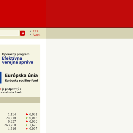
RSS
Autori
t
je podporený z
sociálneho fondu
1,154
0,001
24,210
0,015
0,857
0,000
363,750
1,670
1,616
0,007