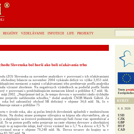
Hľadať:
REGIÓNY
VZDELÁVANIE
INFOTECH
LIFE
PROJEKTY
chodu Slovenska bol horší ako boli očakávania trhu
odu (ZO) Slovenska za november analytikov v porovnaní s ich očakávaniami
o obchodnej bilancie za november 2004 vykázalo deficit vo výške 3,953 mld.
ádzajúcimi mesiacmi a najmä s očakávaniami trhu predstavuje podľa analytika
mála výrazné zhoršenie. Na negatívnych výsledkoch sa podieľal podľa Šmála
Tento
projek
orý v porovnaní s predchádzajúcim mesiacom klesol o približne 4,7 mld. Sk.
Európskeho 
v máji 2002. „Nepríjemné tiež je, že tempo dovozu v novembri rástlo rýchlejšie
me prejavilo nafúknutím schodku,“ dodal analytik ČSOB Marek Gábriš. Za
KURZY
o roka bol zahraničný obchod SR deficitný v objeme 34,6 mld. Sk, čo v
tavuje nárast o približne 75
6. 8. 2026
rtu v úvode roka, ako aj počas letných dovoleniek spôsobili v medziročnom
USD
icitu. Na druhej strane postupne oživujúca sa kúpna sila obyvateľstva, ale aj
CZK
by a zlepšujúce sa úverové podmienky motivujú ľudí čoraz viac spotrebúvať a
GBP
mál. To sa potom podľa neho prejavuje na raste objemu dovozov a zhoršujúcej
HUF
dzujú to aj najnovšie údaje, keď vývoz vzrástol len o 5,7 % a dovoz o 9,5 %. V
CAD
vyviezol tovar v objeme 79,248 mld. Sk. Dovoz tovarov do krajiny sa v
na 83,202 mld. Sk.