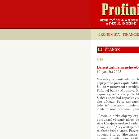
EKONOMIKA
FINANCIE
ČLÁNOK
SITA
Deficit zahraničného ob
12. januára 2005
Výsledky zahraničného obch
nepríjemne prekvapili. Sald
Sk, čo v porovnaní s predch
Poštovej banky Miroslava Š
najmä výpadok v exporte, kt
Slabší export bol naposledy 
ako vývozu, čo sa samozrej
jedenásť mesiacov minuléh
medziročnom porovnaní preds
„Rovnako nízke objemy expo
porovnaní výrazný nárast def
stále klesajúce úrokové sadz
menej sporiť,“ vysvetľuje Š
sa obchodnej bilancii. Potvr
novembri sa zo Slovenska 
novembri medziročne zvýšil 