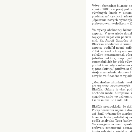
Vývoj obchodnej bilancie pod
v roku 2003 a v prvej pol
výrobných liniek v automo
predchádzať cyklický náras
„Spustenie nových výrobný
prebytkovým výsledkom v ZO
Vo vývoji obchodnej bilanci
exportu. V tejto triede dosi
Najvyššiu negatívnu pozíciu
mld. Sk. Aspoň čiastočne 
Blaščáka zhodnotenie kurzu
exporte podieľal najmä zníž
2004 vzrástol ich vývoz m
položky nezaznamenali výraz
jedného sektora, resp. je
automobilkách by však výkyv
produktové rady a nabehnú n
aj produktivity,“ pridáva sa
stroje a zariadenia, dopravn
navýšiť vo finančnom vyjadr
„Medziročné zhoršenie výs
proexportne orientovaných 
Blaščák. Otázny je však pod
obchodu medzi Európskou ún
negatívne saldo vo vzájomn
Čínou mínus 17,7 mld. Sk.
Blaščák predpokladá, že def
Počas decembra najmä z dôv
ani Šmál výraznejšie zlepše
bilancie budú podieľať aj 
podľa analytika Tatra ban
Volkswagenu sa mení výrob
prebytky generované doprav
tomto odvetví v súvislosti a