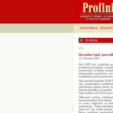
EKONOMIKA
FINANCIE
ČLÁNOK
SITA
December opäť potvrdil
12. februára 2001
Rok 2000 bol z pohľadu pr
produkcia priemyslu v medz
medziročné zvýšenie produ
priemyselnej produkcie výr
rozdielneho počtu pracovnýc
Ako povedal analytik SLSP Ju
rast priemyselnej produkci
očisťovania údajov, ktorý n
Daniela Kordíka pri použití
báze znížila o 0,8 až 0,9 pe
Odborníci pritom očakávaj
makroanalytika Tatra banky
vo svete, vzhľadom na teri
podmienok. Česká republika
malo byť iba veľmi mierne.
Pregu pozitívne predpokla