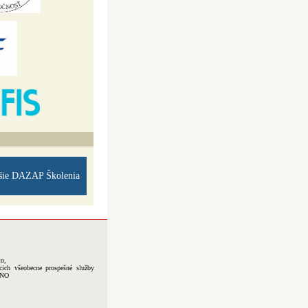
A
šie DAZAP Školenia
to,
cich všeobecne prospešné služby
-NO