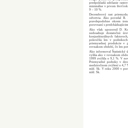
predpokladá udržanie rasto
minimálne v prvom štvrťrok
9 – 10 %.
Decembrový rast priemyslu
odvetvia. Ako povedal R. 
pravdepodobne okrem trend
porovnaní s predchádzajúci
Ako však upozornil D. Kor
nedosahuje dostatočnú úrov
konjunkturálnych faktoroch,
pokročila len v podnikoch
priemyselnej produkcie v
rovnakom období, čo len po
Ako informoval Štatistický
vyššia ako v rovnakom obdo
1999 zvýšila o 9,1 %. V no
Priemyselné podniky v dece
medziročnom zvýšení o 4,7 %.
mld. Sk. V roku 2000 v poro
mld. Sk.