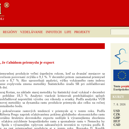
Hľadať:
REGIÓNY
VZDELÁVANIE
INFOTECH
LIFE
PROJEKTY
, že ťahúňom priemyslu je export
iemyselnej produkcie veľmi úspešným rokom, keď za dvanásť mesiacov sa
iročnom porovnaní zvýšila o 9,1 %. V decembri pritom zaznamenal priemysel
kcie o 8,7 %. Ako upozorňujú analytici, výšku vykázaného rastu indexu
azne ovplyvnila zmena metodiky Štatistického úradu SR pri zohľadňovaní
Tento
projek
h dní.
Európskeho 
raj Kotian, na základe starej metodiky by štatistický úrad vykázal v decembri
e približne 18,3 %. Analytici viackrát kritizovali predchádzajúci spôsob
KURZY
ezohľadňoval nepretržitú výrobu cez víkendy a sviatky. Podľa analytika VÚB
 novej metodiky sa dynamika rastu produkcie priemyslu ako celku na ročnej
7. 8. 2026
rcentuálneho bodu.
USD
ú pokračovanie rastových tendencií v priemysle aj v tomto roku. Podľa
CZK
 Róberta Pregu napriek očakávanému poklesu globálneho ekonomického rastu
GBP
toriálnu štruktúru slovenského exportu nedôjde k výraznejšiemu zhoršeniu
HUF
 očakáva zrýchlenie hospodárskeho rastu a spomalenie rastu v Nemecku by
CAD
 Spolu s výraznejším vplyvom zahraničných investícii to vytvára podľa R.
dy na rast priemyselnej produkcie aj v tomto roku. Rovnako D. Kordík