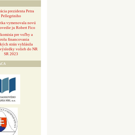
ácia prezidenta Petra
Pellegriniho
ntka vymenovala novú
ovedie ju Robert Fico
 komisia pre voľby a
rolu financovania
ckých strán vyhlásila
 výsledky volieb do NR
SR 2023
ÁCA