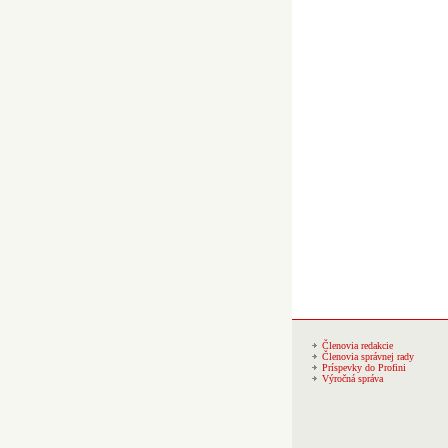
Členovia redakcie
Členovia správnej rady
Príspevky do Profini
Výročná správa