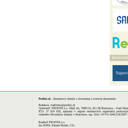
ŠKOLENI
Najnov
Profini.sk
- Internetový denník o slovenskej a svetovej ekonomike
Redakcia:
riaditelno@profini.sk
Vydavateľ:
PROFINI n.o.
Malý trh, 7089/2A, 811 08 Bratislava – Staré Mes
IČO: 37 924 826, zapísaný v registri neziskových organizácií poskytujú
vedeného Obvodným úradom v Bratislave, reg. číslo: OVVS-1046/218/2007
Riaditeľ PROFINI n.o.
doc.RNDr. Eduard Hozlár, CSc.