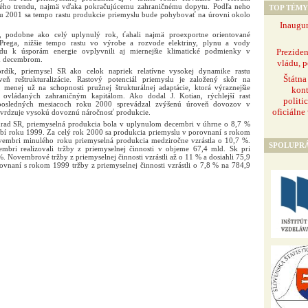
vého trendu, najmä vďaka pokračujúcemu zahraničnému dopytu. Podľa neho
TOP TÉMY
u 2001 sa tempo rastu produkcie priemyslu bude pohybovať na úrovni okolo
Inaugur
, podobne ako celý uplynulý rok, ťahali najmä proexportne orientované
Prega, nižšie tempo rastu vo výrobe a rozvode elektriny, plynu a vody
Prezide
u k úsporám energie ovplyvnili aj miernejšie klimatické podmienky v
m decembrom.
vládu, p
dík, priemysel SR ako celok napriek relatívne vysokej dynamike rastu
Štátna
eň reštrukturalizácie. Rastový potenciál priemyslu je založený skôr na
 menej už na schopnosti pružnej štrukturálnej adaptácie, ktorá výraznejšie
kont
 ovládaných zahraničným kapitálom. Ako dodal J. Kotian, rýchlejší rast
politi
 posledných mesiacoch roku 2000 sprevádzal zvýšenú úroveň dovozov v
oficiálne
tvrdzuje vysokú dovoznú náročnosť produkcie.
 úrad SR, priemyselná produkcia bola v uplynulom decembri v úhrne o 8,7 %
bí roku 1999. Za celý rok 2000 sa produkcia priemyslu v porovnaní s rokom
vembri minulého roku priemyselná produkcia medziročne vzrástla o 10,7 %.
SPOLUPR
mbri realizovali tržby z priemyselnej činnosti v objeme 67,4 mld. Sk pri
 Novembrové tržby z priemyselnej činnosti vzrástli až o 11 % a dosiahli 75,9
vnaní s rokom 1999 tržby z priemyselnej činnosti vzrástli o 7,8 % na 784,9