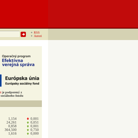
RSS
Autori
t
je podporený z
sociálneho fondu
1,154
0,001
24,261
0,051
0,858
0,001
364,500
0,750
1,616
0,000