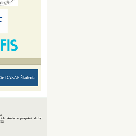
A
šie DAZAP Školenia
to,
cich všeobecne prospešné služby
-NO