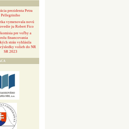
ácia prezidenta Petra
Pellegriniho
ntka vymenovala novú
ovedie ju Robert Fico
 komisia pre voľby a
rolu financovania
ckých strán vyhlásila
 výsledky volieb do NR
SR 2023
ÁCA