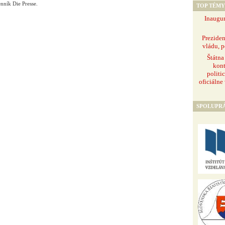
nník Die Presse.
TOP TÉMY
Inaugur
Prezide
vládu, p
Štátna
kont
politi
oficiálne
SPOLUPR