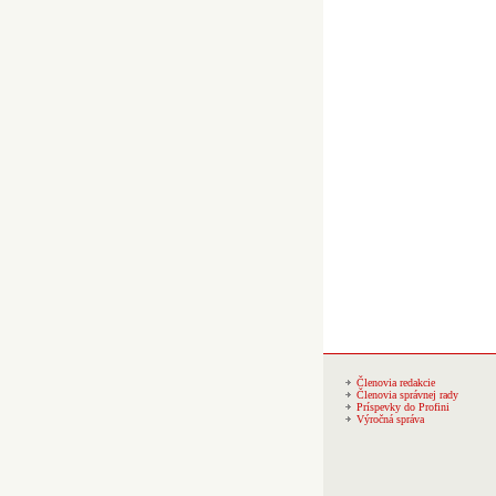
Členovia redakcie
Členovia správnej rady
Príspevky do Profini
Výročná správa