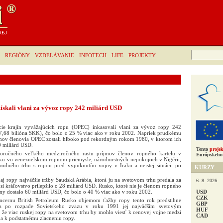
Hľadať:
REGIÓNY
VZDELÁVANIE
INFOTECH
LIFE
PROJEKTY
ískali vlani za vývoz ropy 242 miliárd USD
ácie krajín vyvážajúcich ropu (OPEC) inkasovali vlani za vývoz ropy 242
 7,68 bilióna SKK), čo bolo o 25 % viac ako v roku 2002. Napriek prudkému
jmov členovia OPEC zostali hlboko pod rekordným rokom 1980, v ktorom ich
0 miliárd USD.
Tento
projek
uloročného veľkého medziročného rastu príjmov členov ropného kartelu v
Európskeho 
jku vo venezuelskom ropnom priemysle, národnostných nepokojoch v Nigérii,
árodného trhu s ropou pred vypuknutím vojny v Iraku a neistej situácii po
KURZY
j ropy najväčšie tržby Saudská Arábia, ktorá ju na svetovom trhu predala za
6. 8. 2026
i kráľovstvo prilepšilo o 28 miliárd USD. Rusko, ktoré nie je členom ropného
USD
viny dostalo 60 miliárd USD, čo bolo o 40 % viac ako v roku 2002.
CZK
ncernu British Petroleum Rusko objemom ťažby ropy tento rok predstihne
GBP
la po rozpade Sovietskeho zväzu v roku 1991 jej najväčším svetovým
HUF
, že viac ruskej ropy na svetovom trhu by mohlo viesť k cenovej vojne medzi
CAD
 k podstatnému zlacneniu ropy.