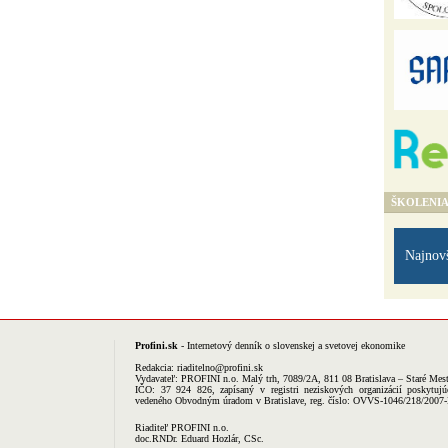
ŠKOLENI
Najnov
Profini.sk
- Internetový denník o slovenskej a svetovej ekonomike
Redakcia:
riaditelno@profini.sk
Vydavateľ:
PROFINI n.o.
Malý trh, 7089/2A, 811 08 Bratislava – Staré Mes
IČO: 37 924 826, zapísaný v registri neziskových organizácií poskytujú
vedeného Obvodným úradom v Bratislave, reg. číslo: OVVS-1046/218/2007
Riaditeľ PROFINI n.o.
doc.RNDr. Eduard Hozlár, CSc.