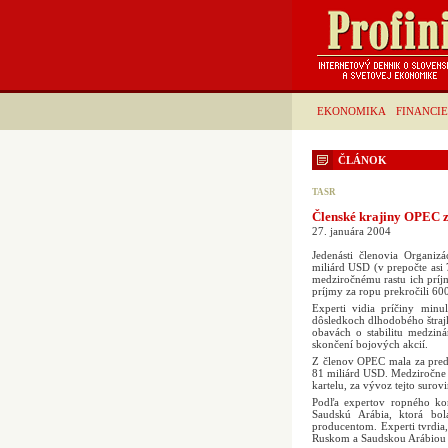
EKONOMIKA
FINANCIE
ČLÁNOK
TASR
Členské krajiny OPEC z
27. januára 2004
Jedenásti členovia Organiz
miliárd USD (v prepočte asi
medziročnému rastu ich prí
príjmy za ropu prekročili 60
Experti vidia príčiny min
dôsledkoch dlhodobého štra
obavách o stabilitu medzin
skončení bojových akcií.
Z členov OPEC mala za preda
81 miliárd USD. Medziročne s
kartelu, za vývoz tejto suro
Podľa expertov ropného ko
Saudskú Arábia, ktorá bo
producentom. Experti tvrdia
Ruskom a Saudskou Arábiou a