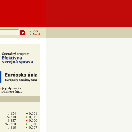
RSS
Autori
t
je podporený z
sociálneho fondu
1,154
0,001
24,210
0,015
0,857
0,000
363,750
1,670
1,616
0,007