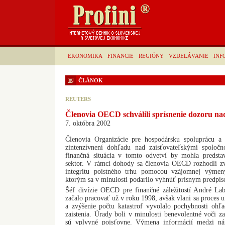
EKONOMIKA
FINANCIE
REGIÓNY
VZDELÁVANIE
INF
ČLÁNOK
REUTERS
Členovia OECD schválili sprísnenie dozoru na
7. októbra 2002
Členovia Organizácie pre hospodársku spoluprácu 
zintenzívnení dohľadu nad zaisťovateľskými spolo
finančná situácia v tomto odvetví by mohla predstav
sektor. V rámci dohody sa členovia OECD rozhodli zvý
integritu poistného trhu pomocou vzájomnej výmeny
ktorým sa v minulosti podarilo vyhnúť prísnym predpi
Šéf divízie OECD pre finančné záležitostí André Lab
začalo pracovať už v roku 1998, avšak vlani sa proces u
a zvýšenie počtu katastrof vyvolalo pochybnosti ohľa
zaistenia. Úrady boli v minulosti benevolentné voči za
sú vplyvné poisťovne. Výmena informácií medzi n