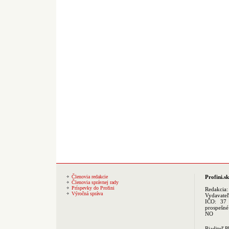
Členovia redakcie
Profini.sk
Členovia správnej rady
Príspevky do Profini
Redakcia
Výročná správa
Vydavate
IČO: 37 
prospešné
NO
Riaditeľ 