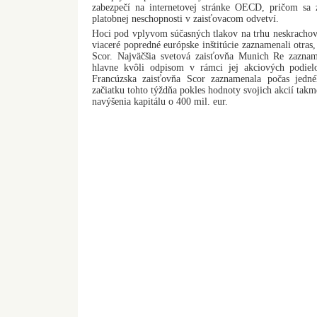
zabezpečí na internetovej stránke OECD, pričom sa
platobnej neschopnosti v zaisťovacom odvetví.
Hoci pod vplyvom súčasných tlakov na trhu neskrachova
viaceré popredné európske inštitúcie zaznamenali otras
Scor. Najväčšia svetová zaisťovňa Munich Re zaznam
hlavne kvôli odpisom v rámci jej akciových podie
Francúzska zaisťovňa Scor zaznamenala počas jedn
začiatku tohto týždňa pokles hodnoty svojich akcií takm
navýšenia kapitálu o 400 mil. eur.