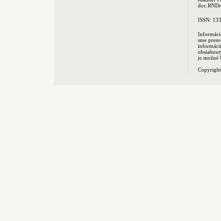
doc.RNDr.
ISSN: 13
Informáci
sme presv
informác
obsiahnut
je možné 
Copyrigh