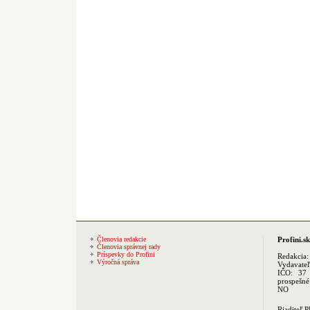
Členovia redakcie
Profini.sk
Členovia správnej rady
Príspevky do Profini
Redakcia
Výročná správa
Vydavate
IČO: 37 
prospešné
NO
Riaditeľ 