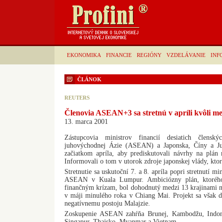
EKONOMIKA
FINANCIE
REGIÓNY
VZDELÁVANIE
INF
ČLÁNOK
REUTERS
Členovia ASEAN+3 sa stretnú v apríli kvôli 
13. marca 2001
Zástupcovia ministrov financií desiatich člensk
juhovýchodnej Ázie (ASEAN) a Japonska, Číny a Juž
začiatkom apríla, aby prediskutovali návrhy na plá
Informovali o tom v utorok zdroje japonskej vlády, kto
Stretnutie sa uskutoční 7. a 8. apríla popri stretnutí mi
ASEAN v Kuala Lumpur. Ambiciózny plán, ktorého
finančným krízam, bol dohodnutý medzi 13 krajinami na
v máji minulého roka v Chiang Mai. Projekt sa však d
negatívnemu postoju Malajzie.
Zoskupenie ASEAN zahŕňa Brunej, Kambodžu, Indonéz
Singapur, Thajsko, Myanmar a Vietnam.