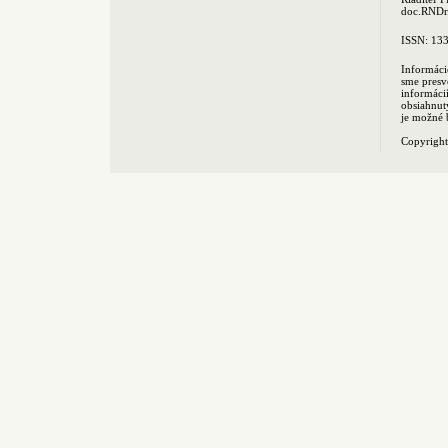
doc.RNDr.
ISSN: 13
Informáci
sme presv
informác
obsiahnut
je možné 
Copyrigh