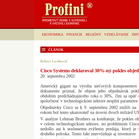
EKONOMIKA
FINANCIE
REGIÓNY
VZDELÁVANIE
INF
ČLÁNOK
Róbert Lachkovič
Cisco Systems deklaroval 30%-ný pokles obje
20. septembra 2002
Americký gigant na výrobu sieťových komponentov 
dokumente priznal, že objem jeho objednávok pok
obdobím predchádzajúceho roka o 30%, čím sa opäť o
spoločnosť v technologickom sektore nesplní parametre 
Objednávky Cisco sa k 9. septembru 2002 znížili na 1
rokom bol tento ukazovateľ na úrovni dvoch miliárd U
V analýze Lehman Brothers sa konštatuje, že pokles o
v celom technologickom sektore, no problémom Cisco 
nedošlo ani k sezónnemu zvýšeniu predaja, ktorý je s
druhého polroka. Tento fakt znervózňuje aj investorov.