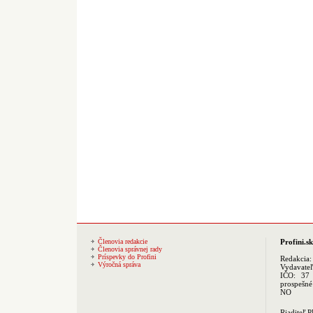
Členovia redakcie
Profini.sk
Členovia správnej rady
Príspevky do Profini
Redakcia
Výročná správa
Vydavate
IČO: 37 
prospešné
NO
Riaditeľ 