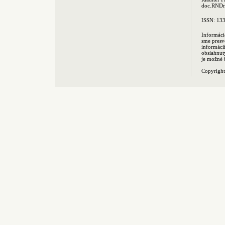
doc.RNDr.
ISSN: 13
Informáci
sme presv
informác
obsiahnut
je možné 
Copyrigh