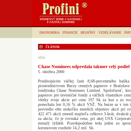
EKONOMIKA
FINANCIE
REGIÓNY
VZDELÁVANIE
INF
ČLÁNOK
SITA
Chase Nominees odpredala takmer celý podiel 
5. októbra 2000
Predávajúcim väčšej časti 8,68-percentného balí
prostredníctvom Burzy cenných papierov v Bratislave
londýnska Chase Nominees Limited. Spoločnosť, kto
papierov pre investičné fondy a väčších vlastníkov cen
všetky svoje akcie pri cene 197 Sk za kus a zo svo
ponechala len 0,16 % akcií VSŽ. Na burze sa v ten 
previedlo ešte niekoľko menších objemov akcií pri ro
422 471 akcií zmenil majiteľa celkovo 3-krát, dvakrát 
za akciu, čo je rovnaká cena, pri akej USX Corpora
minulý týždeň. Pravdepodobne teda jeden zo spros
korunovom rozdiele 14,2 mil. Sk.