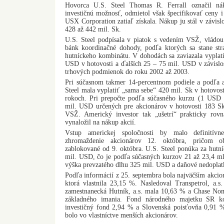
Hovorca U.S. Steel Thomas R. Ferrall označil ná
investičnú možnosť, odmietol však špecifikovať ceny i
USX Corporation zatiaľ získala. Nákup ju stál v závislo
428 až 442 mil. Sk.
U.S. Steel podpísala v piatok s vedením VSŽ, vládo
bánk koordinačné dohody, podľa ktorých sa stane st
hutníckeho kombinátu. V dohodách sa zaviazala vyplati
USD v hotovosti a ďalších 25 – 75 mil. USD v závislo
trhových podmienok do roku 2002 až 2003.
Pri súčasnom takmer 14-percentnom podiele a podľa 
Steel mala vyplatiť „sama sebe“ 420 mil. Sk v hotovost
rokoch. Pri prepočte podľa súčasného kurzu (1 USD
mil. USD určených pre akcionárov v hotovosti 183 S
VSŽ. Americký investor tak „ušetrí“ prakticky rovn
vynaložil na nákup akcií.
Vstup americkej spoločnosti by malo definitívn
zhromaždenie akcionárov 12. októbra, pričom o
zablokované od 9. októbra. U.S. Steel ponúka za hutn
mil. USD, čo je podľa súčasných kurzov 21 až 23,4 ml
výška prevzatého dlhu 325 mil. USD a daňové nedopla
Podľa informácií z 25. septembra bola najväčším akcio
ktorá vlastnila 23,15 %. Nasledoval Transpetrol, a.s
zamestnanecká Hutník, a.s. mala 10,63 % a Chase Nom
základného imania. Fond národného majetku SR ko
investičný fond 2,94 % a Slovenská poisťovňa 0,91 
bolo vo vlastníctve menších akcionárov.