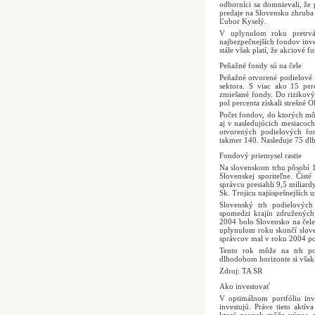
odborníci sa domnievali, že 
predaje na Slovensku zhruba 
Ľubor Kyselý.
V uplynulom roku pretrváv
najbezpečnejších fondov inve
stále však platí, že akciové 
Peňažné fondy sú na čele
Peňažné otvorené podielové 
sektora. S viac ako 15 per
zmiešané fondy. Do rizikovýc
pol percenta získali strešné O
Počet fondov, do ktorých môž
aj v nasledujúcich mesiacoc
otvorených podielových fon
takmer 140. Nasleduje 75 dl
Fondový priemysel rastie
Na slovenskom trhu pôsobí 
Slovenskej sporiteľne. Čist
správcu presiahli 9,5 miliar
Sk. Trojicu najúspešnejších u
Slovenský trh podielových
spomedzi krajín združených 
2004 bolo Slovensko na čele
uplynulom roku skončí slov
správcov mal v roku 2004 po
Tento rok môže na trh po
dlhodobom horizonte si však
Zdroj: TA SR
Ako investovať
V optimálnom portfóliu inv
investujú. Práve tieto aktív