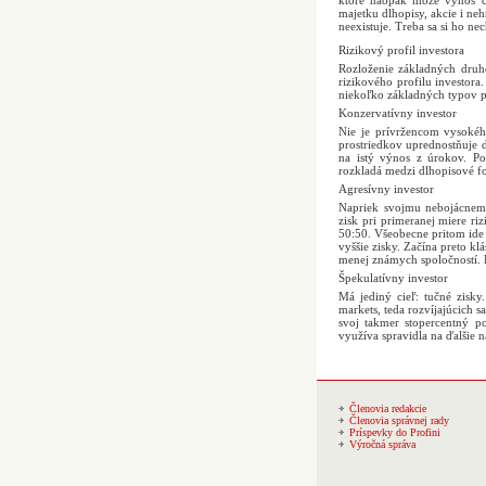
ktoré naopak môže výnos ce
majetku dlhopisy, akcie i ne
neexistuje. Treba sa si ho n
Rizikový profil investora
Rozloženie základných druh
rizikového profilu investora
niekoľko základných typov pr
Konzervatívny investor
Nie je prívržencom vysokého
prostriedkov uprednostňuje 
na istý výnos z úrokov. Pod
rozkladá medzi dlhopisové f
Agresívny investor
Napriek svojmu nebojácnemu
zisk pri primeranej miere ri
50:50. Všeobecne pritom ide 
vyššie zisky. Začína preto kl
menej známych spoločností. K
Špekulatívny investor
Má jediný cieľ: tučné zisky.
markets, teda rozvíjajúcich s
svoj takmer stopercentný po
využíva spravidla na ďalšie 
Členovia redakcie
Členovia správnej rady
Príspevky do Profini
Výročná správa