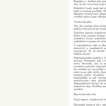
Regulácia a dohľad nad pod
tom, že ich rozvoj má svoje n
Podielové fondy majú rad v
majú vo svojom portfóliu. Di
dlhopisy, termínované vklady
určitého aktíva (napr. dlhop
Vysoká likvidita
Tak, ako existujú rôzne druh
malým výnosom až po fondy 
Značným plusom podielových
klient svoje peniaze dostan
podielové fondy kedykoľve
podielnikovi peniaze do tridsi
V neposlednom rade je lák
akciových a zmiešaných p
preceňovať. To, že mnohé z
ďalších rokoch.
Najbezpečnejšie podielové f
investor. Priemerný zisk z
ročne. Rovnako, ako sa ne
investíciu nemožno odporučiť
iba okrádal pre nevyužitie 
tomu sa na tejto chyby dopú
nepatria medzi investične
nezamýšľajú sa nad výhodno
pokračovanie rastu globá
disponibilných zdrojov do 
prípadoch deje. Problém na
poradcu.
Rast fondového trhu
Svoje úspory z bankových v
Slovenský fondový trh v upl