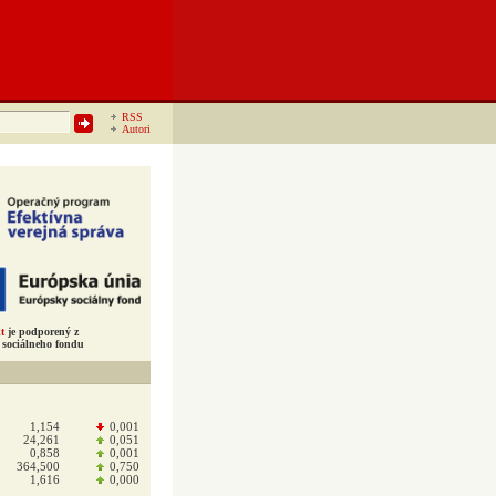
RSS
Autori
t
je podporený z
sociálneho fondu
1,154
0,001
24,261
0,051
0,858
0,001
364,500
0,750
1,616
0,000