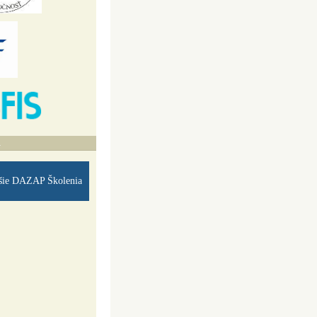
A
šie DAZAP Školenia