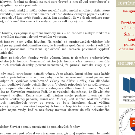
ielovými fondmi sa dostali na európsku úroveň a niet dôvod pochybovať o
TOP TÉMY
ajlepšie roky ešte pred sebou.
ýhod. Predovšetkým môžu dobre rozložiť riziko medzi množstvo aktív, ktoré
Inaugur
verzifikujú investičné riziko medzi niekoľko druhov cenných papierov (akcie,
, podielové listy iných fondov atď.), čím dosahujú , že v prípade poklesu ceny
isu), môže mať táto zmena iba malý vplyv na celkový výnos fondu.
Prezide
vládu, p
y fondov, vyskytujú sa aj rôzne hodnoty rizík – od fondov s nízkym rizikom a
Štátna
s veľkým rizikom , ale tiež vysokým výnosom.
kont
 fondov je ich veľká likvidita. Na rozdiel od termínovaných vkladov, kde
politi
e až po uplynutí dohodnutého času, je investičná spoločnosť povinná odkúpiť
oficiálne
k na požiadanie. Investičná spoločnosť má zároveň povinnosť vyplatiť
atich dní.
adlom podielových fondov výška výnosu, ktorá je doménou predovšetkým
odielových fondov. Výnosnosť akciových fondov však investori nemôžu
SPOLUPR
 nich zarobili desiatky percent neznamená, že prinesú rovnaké zisky aj v
ondy majú, prirodzene, najnižší výnos. Je to zásada, ktorú chápe azda každý
 fondov peňažného trhu sa dnes pohybuje len mierne nad dvomi percentami
odporúča využívať termínované vklady na dlhšie úložky, ako dlhodobú
 ani podielové fondy peňažného trhu. V oboch prípadoch by sa totiž investor
výnosnejších alternatív, ktoré sú vhodnejšie v dlhodobom horizonte. Napriek
šťa na Slovensku množstvo ľudí. Je to výsledok skutočnosti, že Slováci ešte
 vyspelú krajinu. Ľudia síce majú záujem svoje peniaze investovať, ale
sťou konkrétnej peňažnej transakcie. V čase, keď možno očakávať ďalšie
lnych kapitálových trhov vo svete, by bolo hriechom dávať väčšinu
málo výnosných, zato však bezpečných fondov. Napriek tomu sa to v mnohých
stáva najmä vtedy, keď sa neskúsený investor dostane do rúk nekvalitného
kladov Slováci pomaly presúvajú do podielových fondov.
ynulom roku pokračoval vo výraznom raste. „A to aj napriek tomu, že mnohí