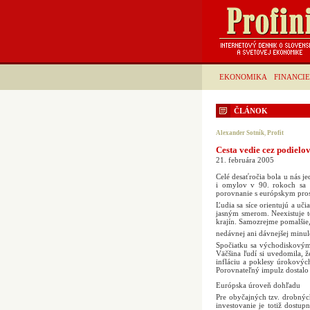
EKONOMIKA
FINANCIE
ČLÁNOK
Alexander Sotník
,
Profit
Cesta vedie cez podielo
21. februára 2005
Celé desaťročia bola u nás 
i omylov v 90. rokoch sa na
porovnanie s európskym pros
Ľudia sa síce orientujú a uči
jasným smerom. Neexistuje 
krajín. Samozrejme pomalšie,
nedávnej ani dávnejšej minulo
Spočiatku sa východiskovým
Väčšina ľudí si uvedomila, ž
infláciu a poklesy úrokovýc
Porovnateľný impulz dostalo 
Európska úroveň dohľadu
Pre obyčajných tzv. drobných
investovanie je totiž dostu