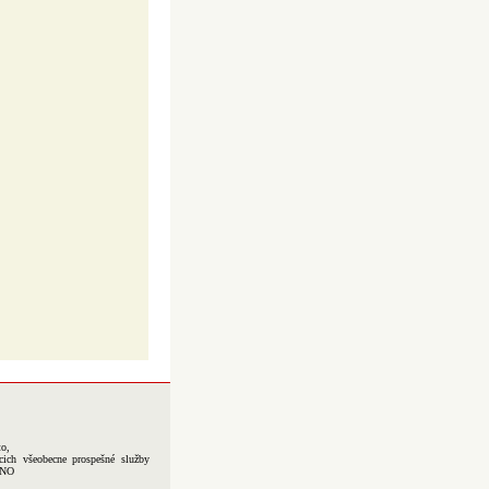
to,
cich všeobecne prospešné služby
-NO