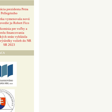
ácia prezidenta Petra
Pellegriniho
ntka vymenovala novú
ovedie ju Robert Fico
 komisia pre voľby a
rolu financovania
ckých strán vyhlásila
 výsledky volieb do NR
SR 2023
ÁCA