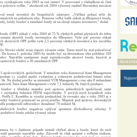
po vynikajúcom roku 2003 sa rast zastaví. V porovnaní s vlaňajškom sú čisté
o polovicu vyššie, “ zhodnotil rok 2004 výkonný riaditeľ Slovenskej asociácie
al trend investícií do bezpečných nástrojov. „Väčšina peňazí tečie do
stujúcich na peňažnom trhu. Pomerne veľký balík získali aj dlhopisové fondy,
fondy, fondy fondov a zmiešané fondy sú na okraji záujmu investorov,“ dodal.
fondy (OPF) získali v roku 2004 až 75 % všetkých peňazí plynúcich do tohto
centami skončili fondy investujúce do dlhopisov. Vyše päť percent získali
h akciových OPF prišlo vyše 2,5 percenta všetkých investícií a len necelého
PF.
u Slováci uložiť svoje úspory výrazne rastie. Tento trend by mal pokračovať
h. Do konca 1. polroku 2005 by mohlo byť na slovenskom trhu približne 350
dov. Najväčšie zastúpenie majú najrizikovejšie akciové fondy, ktorých je
hopisových fondov a 36 zmiešaných OPF.
ŠKOLENI
15 správcovských spoločností. V minulom roku dominoval Asset Management
é predaje t.j. rozdiel medzi vydanými a vrátenými podielovými listami tohto
Najnov
dy Sk. Na druhej priečke sa umiestnil VÚB Managemnet s viac ako 8 miliardami
zatvorili Tatra Asset Management s vyše 7,1 miliardy Sk čistých predajov.
 fondov z hľadiska majetku pod správou jednotlivých spoločností rastie
v európskej federácii FEFSI najrýchlejšie. V prvých troch kvartáloch roku
. Podľa Ľ. Kyselého je vysoký predpoklad, že rovnako ako v roku 2003 aj v
enský fondový priemysel na prvej priečke. Majetok pod správou slovenských
dľa predpovedí odborníkov dosiahnuť 70 miliárd Sk.
dielových fondov negatívne vplývať spustenie dôchodkovej reformy. V
 podielové fondy udržia výrazný nárast.
estora by v žiadnom prípade nemali chýbať akcie a fondy, ktoré do nich
a totiž generujú najväčšie zisky. Zároveň sú však spojené s veľkým rizikom,