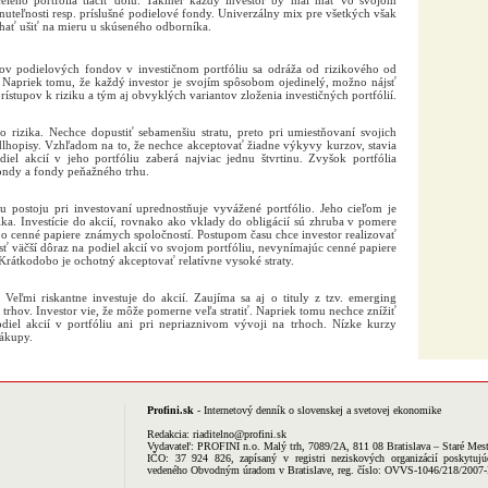
lého portfólia tlačiť dolu. Takmer každý investor by mal mať vo svojom
hnuteľnosti resp. príslušné podielové fondy. Univerzálny mix pre všetkých však
echať ušiť na mieru u skúseného odborníka.
ov podielových fondov v investičnom portfóliu sa odráža od rizikového od
. Napriek tomu, že každý investor je svojím spôsobom ojedinelý, možno nájsť
ístupov k riziku a tým aj obvyklých variantov zloženia investičných portfólií.
 rizika. Nechce dopustiť sebamenšiu stratu, preto pri umiestňovaní svojich
dlhopisy. Vzhľadom na to, že nechce akceptovať žiadne výkyvy kurzov, stavia
iel akcií v jeho portfóliu zaberá najviac jednu štvrtinu. Zvyšok portfólia
ondy a fondy peňažného trhu.
 postoju pri investovaní uprednostňuje vyvážené portfólio. Jeho cieľom je
zika. Investície do akcií, rovnako ako vklady do obligácií sú zhruba v pomere
o cenné papiere známych spoločností. Postupom času chce investor realizovať
ásť väčší dôraz na podiel akcií vo svojom portfóliu, nevynímajúc cenné papiere
rátkodobo je ochotný akceptovať relatívne vysoké straty.
 Veľmi riskantne investuje do akcií. Zaujíma sa aj o tituly z tzv. emerging
a trhov. Investor vie, že môže pomerne veľa stratiť. Napriek tomu nechce znížiť
diel akcií v portfóliu ani pri nepriaznivom vývoji na trhoch. Nízke kurzy
nákupy.
Profini.sk
- Internetový denník o slovenskej a svetovej ekonomike
Redakcia:
riaditelno@profini.sk
Vydavateľ:
PROFINI n.o.
Malý trh, 7089/2A, 811 08 Bratislava – Staré Mes
IČO: 37 924 826, zapísaný v registri neziskových organizácií poskytujú
vedeného Obvodným úradom v Bratislave, reg. číslo: OVVS-1046/218/2007