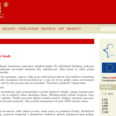
Hľadať:
REGIÓNY
VZDELÁVANIE
INFOTECH
LIFE
PROJEKTY
vé fondy
jediným finančným nástrojom vkladná knižka. Po obdobiach hľadania, pokusov
šťastie slovenské finančné trhy stabilizovali. Dnes znesú aj veľmi prísne
tredím.
a len postupne, cesta je však aj pre naše konzervatívne obyvateľstvo naznačená
Tento
projek
totiž významný dôvod pochybovať o tom, že vývoj pôjde cestou rozvinutých
Európskeho 
 než by sme považovali za racionálne. Nemožno preskočiť vlastné tiene
KURZY
sti.
 produktom stali zrozumiteľné a prosté bankové vklady, najmä termínované.
7. 8. 2026
e ani tu nemôže čakať absolútnu istotu. Občania začali vnímať hodnotu času,
h sadzieb. Neskôr prevzalo štafetu termínovaných vkladov stavebné sporenie.
USD
aj životné poistenie. Jeho podiel zaznamenal od roku 2000 značný nárast.
CZK
GBP
HUF
 investorov však všade na svete vedie cesta cez podielové fondy. Kolektívne
CAD
pný, pomerne bezpečný a dostatočne efektívny spôsob zhodnocovania peňazí.