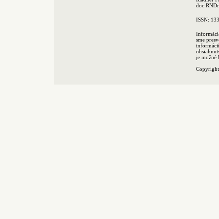
doc.RNDr.
ISSN: 13
Informáci
sme presv
informác
obsiahnut
je možné 
Copyrigh