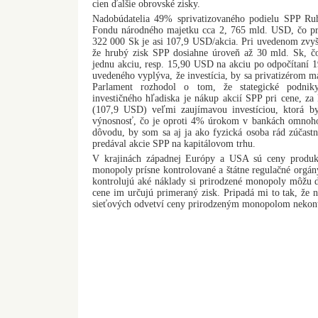
cien ďalšie obrovské zisky.
Nadobúdatelia 49% sprivatizovaného podielu SPP Ruh
Fondu národného majetku cca 2, 765 mld. USD, čo p
322 000 Sk je asi 107,9 USD/akcia. Pri uvedenom zvyš
že hrubý zisk SPP dosiahne úroveň až 30 mld. Sk, č
jednu akciu, resp. 15,90 USD na akciu po odpočítaní
uvedeného vyplýva, že investícia, by sa privatizérom ma
Parlament rozhodol o tom, že stategické podnik
investičného hľadiska je nákup akcií SPP pri cene, z
(107,9 USD) veľmi zaujímavou investíciou, ktorá b
výnosnosť, čo je oproti 4% úrokom v bankách omnoho 
dôvodu, by som sa aj ja ako fyzická osoba rád zúčast
predával akcie SPP na kapitálovom trhu.
V krajinách západnej Európy a USA sú ceny produkt
monopoly prísne kontrolované a štátne regulačné orgány
kontrolujú aké náklady si prirodzené monopoly môžu d
cene im určujú primeraný zisk. Pripadá mi to tak, že 
sieťových odvetví ceny prirodzeným monopolom nekontro