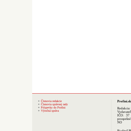
Členovia redakcie
Profini.sk
Členovia správnej rady
Príspevky do Profini
Redakcia
Výročná správa
Vydavate
IČO: 37 
prospešné
NO
Riaditeľ 