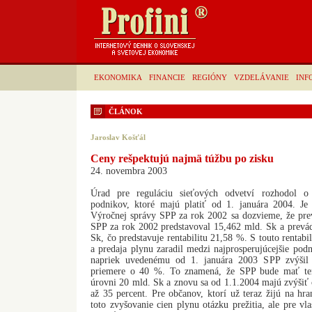
EKONOMIKA
FINANCIE
REGIÓNY
VZDELÁVANIE
INF
ČLÁNOK
Jaroslav Košťál
Ceny rešpektujú najmä túžbu po zisku
24. novembra 2003
Úrad pre reguláciu sieťových odvetví rozhodol o
podnikov, ktoré majú platiť od 1. januára 2004. Je
Výročnej správy SPP za rok 2002 sa dozvieme, že pr
SPP za rok 2002 predstavoval 15,462 mld. Sk a prevá
Sk, čo predstavuje rentabilitu 21,58 %. S touto rentabil
a predaja plynu zaradil medzi najprosperujúcejšie podn
napriek uvedenému od 1. januára 2003 SPP zvýšil
priemere o 40 %. To znamená, že SPP bude mať tent
úrovni 20 mld. Sk a znovu sa od 1.1.2004 majú zvýšiť
až 35 percent. Pre občanov, ktorí už teraz žijú na h
toto zvyšovanie cien plynu otázku prežitia, ale pre vl